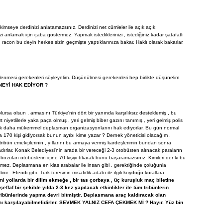
imseye derdinizi anlatamazsınız. Derdinizi net cümleler ile açık açık
anlamak için çaba göstermez. Yapmak istediklerinizi , istediğiniz kadar şatafatlı
u racon bu deyin herkes sizin geçmişte yaptıklarınıza bakar. Haklı olarak bakarlar.
nmesi gerekenleri söyleyelim. Düşünülmesi gerekenleri hep birlikte düşünelim.
NEYİ HAK EDİYOR ?
lursa olsun , armasını Türkiye'nin dört bir yanında karşılıksız desteklemiş , bu
 niyetlilerle yaka paça olmuş , yeri gelmiş biber gazını tanımış , yeri gelmiş polis
çok daha mükemmel deplasman organizasyonlarını hak ediyorlar. Bu gün normal
 170 kişi gidiyorsak bunun ayıbı kime yazar ? Dernek yöneticisi olacağım ,
ibün emekçilerinin , yıllarını bu armaya vermiş kardeşlerimin bundan sonra
ırlar. Konak Belediyesi'nin arada bir vereceği 2-3 otobüsten alınacak paraların
 bozulan otobüslerin içine 70 kişiyi tıkarak bunu başaramazsınız. Kimileri der ki bu
dilmez. Deplasmana en klas arabalar ile insan gibi , gerektiğinde çoluğunla
nir . Efendi gibi. Türk töresinin misafirlik adabı ile ilgili koyduğu kurallara
 yollarda bir dilim ekmeğe , bir tas çorbaya , üç kuruşluk maç biletine
f bir şekilde yılda 2-3 kez yapılacak etkinlikler ile tüm tribünlerin
n tribünlerinde yapma devri bitmiştir. Deplasmana araç kaldıracak olan
nı karşılayabilmelidirler. SEVMEK YALNIZ CEFA ÇEKMEK Mİ ? Hayır. Yüz bin