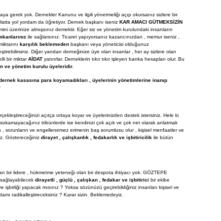
maya gerek yok. Dernekler Kanunu ve ilgili yönetmeliği açıp okursanız sizlere bir
. Hatta yol yordam da öğretiyor. Dernek başkanı iseniz
KAR AMACI GÜTMEKSİZİN
imini üzerinize almışsınız demektir. Eğer siz ve yönetim kurulundaki insanların
mkanlarınız
ile sağlarsınız. Ticaret yapıyorsanız kazancınızdan , memur iseniz ,
 miktarını
karşılık beklemeden
başkanı veya yöneticisi olduğunuz
tirebilirsiniz. Diğer yandan derneğinize üye olan insanlar , her ay sizlere olan
lli bir miktar
AİDAT
yatırırlar. Derneklerin tıkır tıkır işleyen banka hesapları olur. Bu
 ve yönetim kurulu üyeleridir.
dernek kasasına para koyamadıkları , üyelerinin yönetimlerine inanıp
?
rçekleştireceğinizi açıtça ortaya koyar ve üyelerinizden destek istersiniz. Hele ki
fa sokamayacağınız tribünlerde ise kendinizi çok açık ve çok net olarak anlatmak
ın , sorunların ve engellenemez erimenin baş sorumlusu olur , kişisel menfaatler ve
nuz. Göstereceğiniz
dirayet , çalışkanlık , fedakarlık ve işbitiricilik
ile bütün
n bir lidere , hükmetme yeteneği olan bir despota ihtiyacı yok. GÖZTEPE
i sağlayabilecek
dirayetli , güçlü , çalışkan , fedakar ve işbitirici
bir ekibe
ve işbirliği yapacak mısınız ? Yoksa sözünüzü geçirebildiğiniz insanları kişisel ve
amı radikalleştireceksiniz ? Karar sizin. Beklemedeyiz.