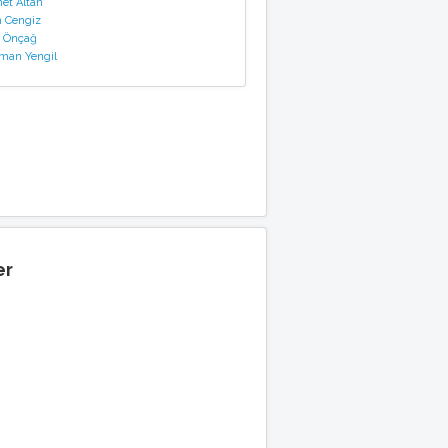
t Altan
 Cengiz
 Önçağ
man Yengil
er