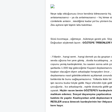
Neye talip olduğunuzu önce kendiniz bilmezseniz hiç k
anlatamazsanız – ya da anlatmazsanız – hiç kimse sizi 
cümlelerle anlatın , istediğiniz kadar yol bu yöntem b
Zira ayinesi iştir kişinin lafa bakılmaz.
Sözü kıvırmaya , eğirmeye , bükmeye gerek yok. Söyle
Doğrudan söylemek lazım :
GÖZTEPE TRİBÜNLERİ 
-.Yıllardır , hangi semt , hangi dernek ya da gruptan o
sevda uğruna her yere gitmiş , dostla kucaklaşmış , art
copunu yemiş kardeşlerimiz, bu saaten sonra artık 
şartlarda 1.000 kişi gideceğimiz Kayseri deplasmanına
başkan olacağım diyen arkadaşlar herşeyden önce , tr
deplasmana nasıl gidebileceklerini açıklamak zorundad
beklentisi ile bunu sağlayamazsınız. Yollarda ikide bir
işin raconu budur böyle gidilir. Hayır efendim öyle gi
çocuğunla , kız arkadaşınla , eşinle dostunla gidilir geli
uyarak.
Hiçbir racon benim GÖZTEPE'li kardeşlerimi
mahkum edemez. Sosyal dayanışma yapılacaksa şeffa
katılımı ile yapılır. Koalisyonları artık deplasma
REİSLER araca binecek kardeşlerinin her ihtiyacı
kere hayır.