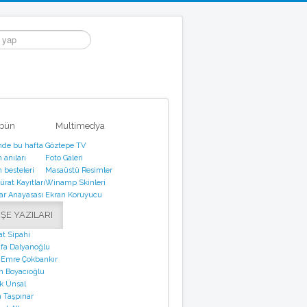
ibün
Multimedya
nde bu hafta
Göztepe TV
 anıları
Foto Galeri
 besteleri
Masaüstü Resimler
rat Kayıtları
Winamp Skinleri
tar Anayasası
Ekran Koruyucu
ŞE YAZILARI
at Sipahi
fa Dalyanoğlu
 Emre Çokbankır
n Boyacıoğlu
k Ünsal
 Taşpınar