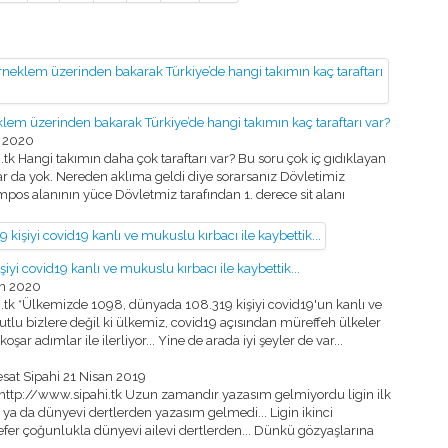
klem üzerinden bakarak Türkiye’de hangi takımın kaç taraftarı var?
 2020
k Hangi takımın daha çok taraftarı var? Bu soru çok iç gıdıklayan
ar da yok. Nereden aklıma geldi diye sorarsanız Dövletimiz
os alanının yüce Dövletmiz tarafından 1. derece sit alanı
i covid19 kanlı ve mukuslu kırbacı ile kaybettik...
an 2020
.tk *Ülkemizde 1098, dünyada 108.319 kişiyi covid19'un kanlı ve
mutlu bizlere değil ki ülkemiz, covid19 açısından müreffeh ülkeler
r adımlar ile ilerliyor... Yine de arada iyi şeyler de var...
sat Sipahi
21 Nisan 2019
http://www.sipahi.tk Uzun zamandır yazasım gelmiyordu ligin ilk
ya da dünyevi dertlerden yazasım gelmedi... Ligin ikinci
er çoğunlukla dünyevi ailevi dertlerden... Dünkü gözyaşlarına