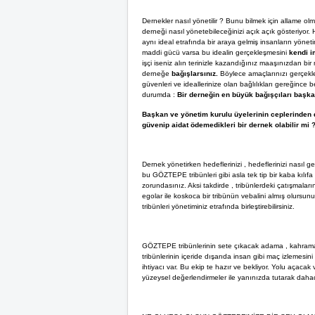
Dernekler nasıl yönetilir ? Bunu bilmek için allame ol
derneği nasıl yönetebileceğinizi açık açık gösteriyor
aynı ideal etrafında bir araya gelmiş insanların yönet
maddi gücü varsa bu idealin gerçekleşmesini
kendi i
işçi iseniz alın terinizle kazandığınız maaşınızdan bir
derneğe
bağışlarsınız.
Böylece amaçlarınızı gerçekleş
güvenleri ve ideallerinize olan bağlılıkları gereğince be
durumda :
Bir derneğin en büyük bağışçıları başkan
Başkan ve yönetim kurulu üyelerinin ceplerinden 
güvenip aidat ödemedikleri bir dernek olabilir mi 
Dernek yönetirken hedeflerinizi , hedeflerinizi nasıl ge
bu GÖZTEPE tribünleri gibi asla tek tip bir kaba kılı
zorundasınız. Aksi takdirde , tribünlerdeki çatışmalar
egolar ile koskoca bir tribünün vebalini almış olursu
tribünleri yönetiminiz etrafında birleştirebilirsiniz.
GÖZTEPE tribünlerinin sete çıkacak adama , kahrama
tribünlerinin içeride dışarıda insan gibi maç izlemesin
ihtiyacı var. Bu ekip te hazır ve bekliyor. Yolu açacak 
yüzeysel değerlendirmeler ile yanınızda tutarak dahad