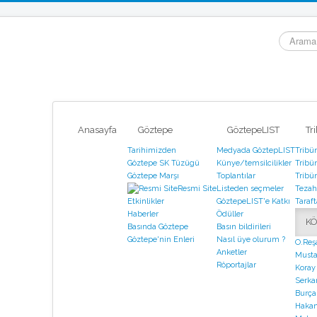
arama...
Anasayfa
Göztepe
GöztepeLIST
Tr
Tarihimizden
Medyada GöztepLIST
Tribü
Göztepe SK Tüzügü
Künye/temsilcilikler
Tribün
Göztepe Marşı
Toplantılar
Tribün
Resmi Site
Listeden seçmeler
Tezahü
GöztepeLIST'e Katkı
Taraf
Etkinlikler
Ödüller
Haberler
KÖ
Basın bildirileri
Basında Göztepe
Nasıl üye olurum ?
Göztepe'nin Enleri
O.Reş
Anketler
Musta
Röportajlar
Koray
Serka
Burça
Hakan