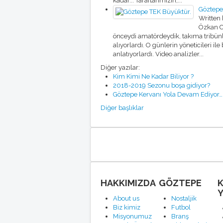
kadar... Taraftarımızın,...
Göztepe
Written
Özkan C
önceydi amatördeydik, takıma tribünle
alıyorlardı. O günlerin yöneticileri ile
anlatıyorlardı. Video analizler...
Diğer yazılar:
Kim Kimi Ne Kadar Biliyor ?
2018-2019 Sezonu boşa gidiyor?
Göztepe Kervanı Yola Devam Ediyor…
Diğer başlıklar
HAKKIMIZDA
GÖZTEPE
Y
About us
Nostaljik
Biz kimiz
Futbol
Misyonumuz
Branş