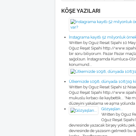
KÖŞE YAZILARI
İnstagrama kayıtlı 52 milyonluk örne
Written by Oguz Resat Sipahi
10 May
Oğuz Reşat Sipahi http://www.sipahi.t
bir soru biliyorum. Pazar Pazar maçl
sağolsun. İnstagramda Kumluca-Olimp
konumund...
Ülkemizde 1098, dünyada 108319 kişiy
Written by Oguz Resat Sipahi
12 Nis
Oğuz Reşat Sipahi http://www.sipahi
mukuslu kırbacı ile kaybettik... *Ne 
düzeyini yakalama ve aşma yolunda koşa
Gözyaşları...
Written by Oguz Re
Oğuz Reşat Sipahi 
devresinde yazacak birşey yoktu pek, 
devresinde de yazasım gelmedi bu sef