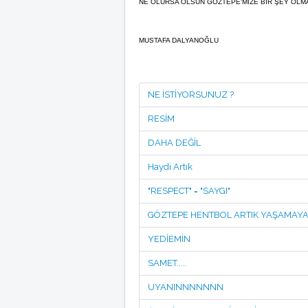
NE OLURSA OLSUN GÖZTEPE'MİZE BİR ŞEY OLMAS
MUSTAFA DALYANOĞLU
NE İSTİYORSUNUZ ?
RESİM
DAHA DEĞİL
Haydi Artık
"RESPECT" = "SAYGI"
GÖZTEPE HENTBOL ARTIK YAŞAMAYA
YEDİEMİN
SAMET.....
UYANINNNNNNN