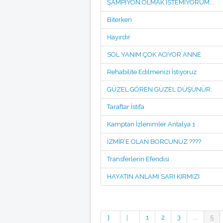
ŞAMPİYON OLMAK İSTEMİYORUM...
Biterken
Hayırdır
SOL YANIM ÇOK ACIYOR ANNE
Rehabilite Edilmenizi İstiyoruz
GÜZEL GÖREN GÜZEL DÜŞÜNÜR.
Taraftar İstifa
Kamptan İzlenimler Antalya 1
İZMİR’E OLAN BORCUNUZ ????
Transferlerin Efendisi
HAYATIN ANLAMI SARI KIRMIZI
1
2
3
...
5