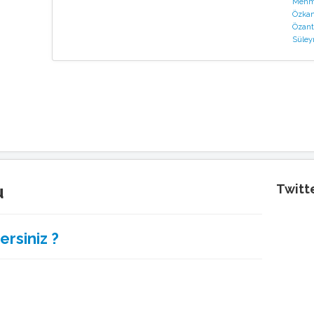
Mehme
Özkan
Özant
Süley
u
Twitt
ersiniz ?