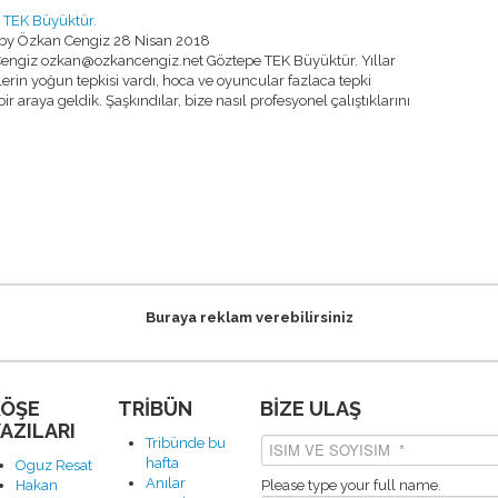
 TEK Büyüktür.
 by Özkan Cengiz
28 Nisan 2018
engiz ozkan@ozkancengiz.net Göztepe TEK Büyüktür. Yıllar
rin yoğun tepkisi vardı, hoca ve oyuncular fazlaca tepki
 bir araya geldik. Şaşkındılar, bize nasıl profesyonel çalıştıklarını
Buraya reklam verebilirsiniz
KÖŞE
TRİBÜN
BİZE ULAŞ
AZILARI
Tribünde bu
hafta
Oguz Resat
Anılar
Hakan
Please type your full name.