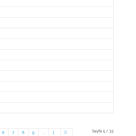
Sayfa 5 / 33
6
7
8
9
...