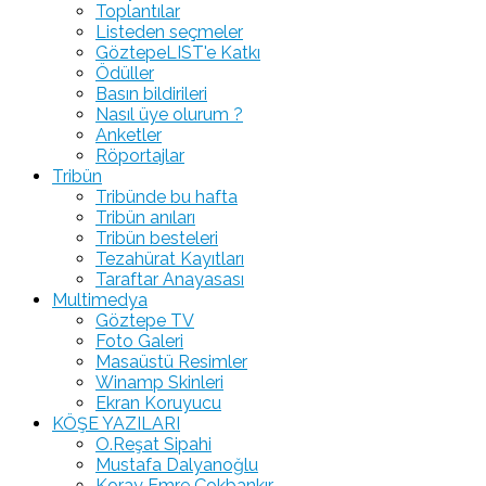
Toplantılar
Listeden seçmeler
GöztepeLIST'e Katkı
Ödüller
Basın bildirileri
Nasıl üye olurum ?
Anketler
Röportajlar
Tribün
Tribünde bu hafta
Tribün anıları
Tribün besteleri
Tezahürat Kayıtları
Taraftar Anayasası
Multimedya
Göztepe TV
Foto Galeri
Masaüstü Resimler
Winamp Skinleri
Ekran Koruyucu
KÖŞE YAZILARI
O.Reşat Sipahi
Mustafa Dalyanoğlu
Koray Emre Çokbankır