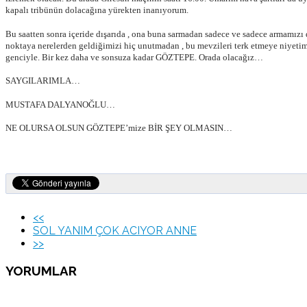
kapalı tribünün dolacağına yürekten inanıyorum.
Bu saatten sonra içeride dışarıda , ona buna sarmadan sadece ve sadece armamız
noktaya nerelerden geldiğimizi hiç unutmadan , bu mevzileri terk etmeye niyetimi
genciyle. Bir kez daha ve sonsuza kadar GÖZTEPE. Orada olacağız…
SAYGILARIMLA…
MUSTAFA DALYANOĞLU…
NE OLURSA OLSUN GÖZTEPE’mize BİR ŞEY OLMASIN…
<<
SOL YANIM ÇOK ACIYOR ANNE
>>
YORUMLAR