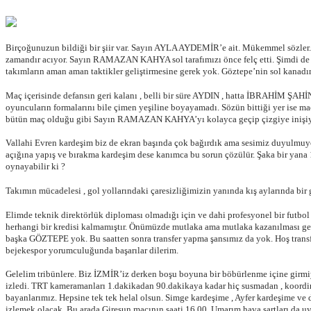
Birçoğunuzun bildiği bir şiir var. Sayın AYLA AYDEMİR’e ait. Mükemmel sözler. En
zamandır acıyor. Sayın RAMAZAN KAHYA sol tarafımızı önce felç etti. Şimdi de üzer
takımların aman aman taktikler geliştirmesine gerek yok. Göztepe’nin sol kanadın
Maç içerisinde defansın geri kalanı , belli bir süre AYDIN , hatta İBRAHİM ŞAH
oyuncuların formalarını bile çimen yeşiline boyayamadı. Sözün bittiği yer ise 
bütün maç olduğu gibi Sayın RAMAZAN KAHYA’yı kolayca geçip çizgiye inişiydi
Vallahi Evren kardeşim biz de ekran başında çok bağırdık ama sesimiz duyulmu
açığına yapış ve bırakma kardeşim dese kanımca bu sorun çözülür. Şaka bir ya
oynayabilir ki ?
Takımın mücadelesi , gol yollarındaki çaresizliğimizin yanında kış aylarında bi
Elimde teknik direktörlük diploması olmadığı için ve dahi profesyonel bir futbo
herhangi bir kredisi kalmamıştır. Önümüzde mutlaka ama mutlaka kazanılması g
başka GÖZTEPE yok. Bu saatten sonra transfer yapma şansımız da yok. Hoş trans
bejekespor yorumculuğunda başarılar dilerim.
Gelelim tribünlere. Biz İZMİR’iz derken boşu boyuna bir böbürlenme içine girmiyo
izledi. TRT kameramanları 1.dakikadan 90.dakikaya kadar hiç susmadan , koordineli
bayanlarımız. Hepsine tek tek helal olsun. Simge kardeşime , Ayfer kardeşime ve
izlemek olacak. Bu arada Giresun maçının saati 16.00. Umarım hava şartları da uyg