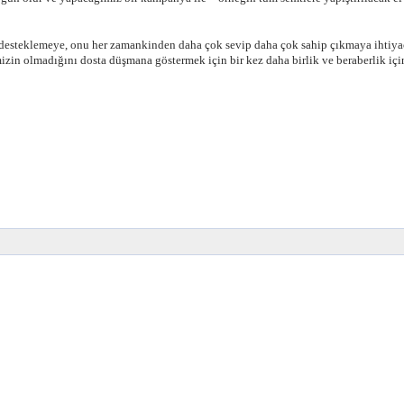
ı desteklemeye, onu her zamankinden daha çok sevip daha çok sahip çıkmaya ihtiy
zin olmadığını dosta düşmana göstermek için bir kez daha birlik ve beraberlik içind