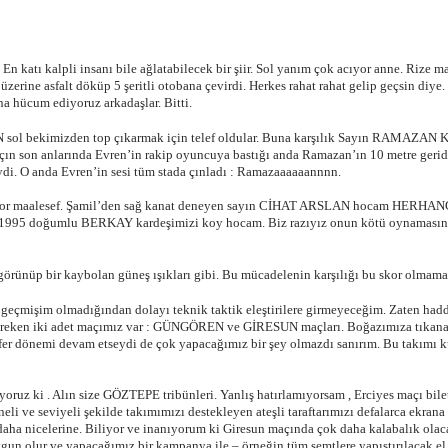
 katı kalpli insanı bile ağlatabilecek bir şiir. Sol yanım çok acıyor anne. Rize 
ine asfalt döküp 5 şeritli otobana çevirdi. Herkes rahat rahat gelip geçsin diye. 
a hücum ediyoruz arkadaşlar. Bitti.
İN sol bekimizden top çıkarmak için telef oldular. Buna karşılık Sayın RAMAZAN K
maçın son anlarında Evren’in rakip oyuncuya bastığı anda Ramazan’ın 10 metre ger
. O anda Evren’in sesi tüm stada çınladı : Ramazaaaaaannnn.
yor maalesef. Şamil’den sağ kanat deneyen sayın CİHAT ARSLAN hocam HERHANGİ !!
na 1995 doğumlu BERKAY kardeşimizi koy hocam. Biz razıyız onun kötü oynamasın
r görünüp bir kaybolan güneş ışıkları gibi. Bu mücadelenin karşılığı bu skor olmam
l geçmişim olmadığından dolayı teknik taktik eleştirilere girmeyeceğim. Zaten hadd
ereken iki adet maçımız var : GÜNGÖREN ve GİRESUN maçları. Boğazımıza tıkanan 
fer dönemi devam etseydi de çok yapacağımız bir şey olmazdı sanırım. Bu takımı 
ruz ki . Alın size GÖZTEPE tribünleri. Yanlış hatırlamıyorsam , Erciyes maçı bilet
 ve seviyeli şekilde takımımızı destekleyen ateşli taraftarımızı defalarca ekrana 
 daha nicelerine. Biliyor ve inanıyorum ki Giresun maçında çok daha kalabalık ol
un olur ve yapacağımız bir kampanya ile – örneğin tüm semtlere yapıştırılacak el il