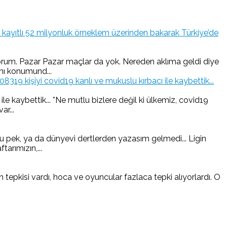
kayıtlı 52 milyonluk örneklem üzerinden bakarak Türkiye’de
iyorum. Pazar Pazar maçlar da yok. Nereden aklıma geldi diye
nı konumund...
19 kişiyi covid19 kanlı ve mukuslu kırbacı ile kaybettik...
e kaybettik... *Ne mutlu bizlere değil ki ülkemiz, covid19
ar...
 pek, ya da dünyevi dertlerden yazasım gelmedi... Ligin
arımızın,...
pkisi vardı, hoca ve oyuncular fazlaca tepki alıyorlardı. O