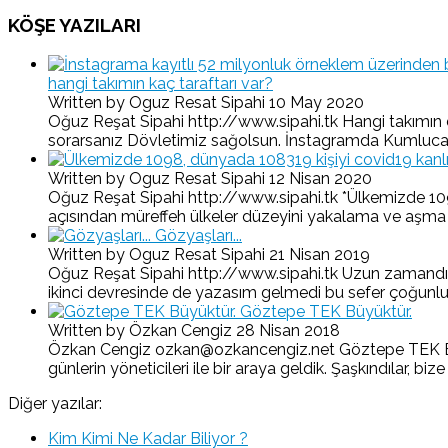
KÖŞE YAZILARI
hangi takımın kaç taraftarı var?
Written by Oguz Resat Sipahi
10 May 2020
Oğuz Reşat Sipahi http://www.sipahi.tk Hangi takımın d
sorarsanız Dövletimiz sağolsun. İnstagramda Kumluca-O
Written by Oguz Resat Sipahi
12 Nisan 2020
Oğuz Reşat Sipahi http://www.sipahi.tk *Ülkemizde 1098,
açısından müreffeh ülkeler düzeyini yakalama ve aşma yolu
Gözyaşları...
Written by Oguz Resat Sipahi
21 Nisan 2019
Oğuz Reşat Sipahi http://www.sipahi.tk Uzun zamandır 
ikinci devresinde de yazasım gelmedi bu sefer çoğunlukla
Göztepe TEK Büyüktür.
Written by Özkan Cengiz
28 Nisan 2018
Özkan Cengiz ozkan@ozkancengiz.net Göztepe TEK Büyükt
günlerin yöneticileri ile bir araya geldik. Şaşkındılar, bize
Diğer yazılar:
Kim Kimi Ne Kadar Biliyor ?