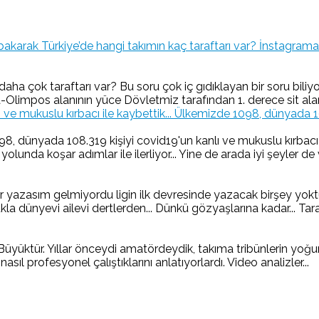
İnstagrama 
aha çok taraftarı var? Bu soru çok iç gıdıklayan bir soru bil
limpos alanının yüce Dövletmiz tarafından 1. derece sit ala
Ülkemizde 1098, dünyada 1083
 dünyada 108.319 kişiyi covid19'un kanlı ve mukuslu kırbacı il
nda koşar adımlar ile ilerliyor... Yine de arada iyi şeyler de v
yazasım gelmiyordu ligin ilk devresinde yazacak birşey yoktu
 dünyevi ailevi dertlerden... Dünkü gözyaşlarına kadar... Taraft
ür. Yıllar önceydi amatördeydik, takıma tribünlerin yoğun te
 nasıl profesyonel çalıştıklarını anlatıyorlardı. Video analizler...