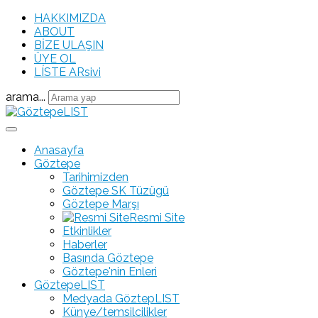
HAKKIMIZDA
ABOUT
BİZE ULAŞIN
ÜYE OL
LÍSTE ARsivi
arama...
Anasayfa
Göztepe
Tarihimizden
Göztepe SK Tüzügü
Göztepe Marşı
Resmi Site
Etkinlikler
Haberler
Basında Göztepe
Göztepe'nin Enleri
GöztepeLIST
Medyada GöztepLIST
Künye/temsilcilikler