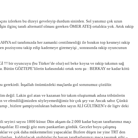
maçını izlerken bu dizeyi geveleyip durdum sinirden. Sol yanımız çok uzun
İşin ilginç tarafı alternatif olması gereken ÖMER ATEŞ ortalıkta yok. Artık rakip
AHYA sol tarafımızda her zamanki centilmenliği ile bırakın top kesmeyi rakip
iden pozisyonu takip edip kademeye giremeyişi , sonrasında rakip oyuncunun
! bir oyuncuyu (bu Türker’de olur) sol beke koysa ve rakip takımın sağ
a. Bütün GÖZTEPE’lilerin kafasındaki ortak soru şu : BERKAY ne kadar kötü
ası gerekirdi. İnşallah önümüzdeki maçlarda gol sorunumuz çözülür.
im değil. Lakin gol atan ve kazanan bir takım oluşturmak adına tribünlerin
ve efendiliğimizden söyleyemediğimiz bir çok şey var. Ancak sabır. Çünkü
kurup , bizlere şampiyonluktan bahseden sayın ALİ GÜLTİKEN’e de ligtv deki
li seyirci sayısı 1800 küsur. Dün akşam da 2.000 kadar bayan taraftarımız maçı
taşıdılar. El emeği göz nuru pankartları gördük. Geceler boyu çalışmış
acaklar ve çok daha mükemmelini yapacaklar. Bizlere düşen ise yine TRT den
anları , kaldırılacak otobüsler ile bayan taraftarlarımızı maça taşımak gibi –