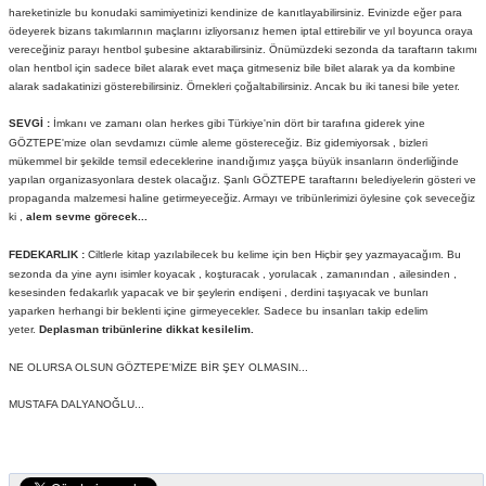
hareketinizle bu konudaki samimiyetinizi kendinize de kanıtlayabilirsiniz. Evinizde eğer para
ödeyerek bizans takımlarının maçlarını izliyorsanız hemen iptal ettirebilir ve yıl boyunca oraya
vereceğiniz parayı hentbol şubesine aktarabilirsiniz. Önümüzdeki sezonda da taraftarın takımı
olan hentbol için sadece bilet alarak evet maça gitmeseniz bile bilet alarak ya da kombine
alarak sadakatinizi gösterebilirsiniz. Örnekleri çoğaltabilirsiniz. Ancak bu iki tanesi bile yeter.
SEVGİ :
İmkanı ve zamanı olan herkes gibi Türkiye'nin dört bir tarafına giderek yine
GÖZTEPE'mize olan sevdamızı cümle aleme göstereceğiz. Biz gidemiyorsak , bizleri
mükemmel bir şekilde temsil edeceklerine inandığımız yaşça büyük insanların önderliğinde
yapılan organizasyonlara destek olacağız. Şanlı GÖZTEPE taraftarını belediyelerin gösteri ve
propaganda malzemesi haline getirmeyeceğiz. Armayı ve tribünlerimizi öylesine çok seveceğiz
ki ,
alem sevme görecek...
FEDEKARLIK :
Ciltlerle kitap yazılabilecek bu kelime için ben Hiçbir şey yazmayacağım. Bu
sezonda da yine aynı isimler koyacak , koşturacak , yorulacak , zamanından , ailesinden ,
kesesinden fedakarlık yapacak ve bir şeylerin endişeni , derdini taşıyacak ve bunları
yaparken herhangi bir beklenti içine girmeyecekler. Sadece bu insanları takip edelim
yeter.
Deplasman tribünlerine dikkat kesilelim.
NE OLURSA OLSUN GÖZTEPE'MİZE BİR ŞEY OLMASIN...
MUSTAFA DALYANOĞLU...