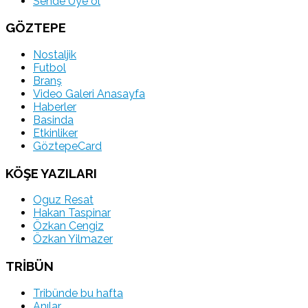
Sende Üye ol
GÖZTEPE
Nostaljik
Futbol
Branş
Video Galeri Anasayfa
Haberler
Basinda
Etkinliker
GöztepeCard
KÖŞE YAZILARI
Oguz Resat
Hakan Taspinar
Özkan Cengiz
Özkan Yilmazer
TRİBÜN
Tribünde bu hafta
Anılar