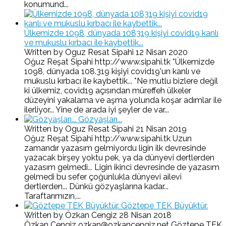
konumund...
Ülkemizde 1098, dünyada 108319 kişiyi covid19 kanlı
ve mukuslu kırbacı ile kaybettik...
Written by Oguz Resat Sipahi
12 Nisan 2020
Oğuz Reşat Sipahi http://www.sipahi.tk *Ülkemizde
1098, dünyada 108.319 kişiyi covid19'un kanlı ve
mukuslu kırbacı ile kaybettik... *Ne mutlu bizlere değil
ki ülkemiz, covid19 açısından müreffeh ülkeler
düzeyini yakalama ve aşma yolunda koşar adımlar ile
ilerliyor... Yine de arada iyi şeyler de var...
Gözyaşları...
Written by Oguz Resat Sipahi
21 Nisan 2019
Oğuz Reşat Sipahi http://www.sipahi.tk Uzun
zamandır yazasım gelmiyordu ligin ilk devresinde
yazacak birşey yoktu pek, ya da dünyevi dertlerden
yazasım gelmedi... Ligin ikinci devresinde de yazasım
gelmedi bu sefer çoğunlukla dünyevi ailevi
dertlerden... Dünkü gözyaşlarına kadar...
Taraftarımızın,...
Göztepe TEK Büyüktür.
Written by Özkan Cengiz
28 Nisan 2018
Özkan Cengiz ozkan@ozkancengiz.net Göztepe TEK