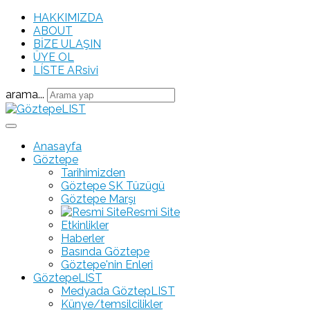
HAKKIMIZDA
ABOUT
BİZE ULAŞIN
ÜYE OL
LÍSTE ARsivi
arama...
Anasayfa
Göztepe
Tarihimizden
Göztepe SK Tüzügü
Göztepe Marşı
Resmi Site
Etkinlikler
Haberler
Basında Göztepe
Göztepe'nin Enleri
GöztepeLIST
Medyada GöztepLIST
Künye/temsilcilikler