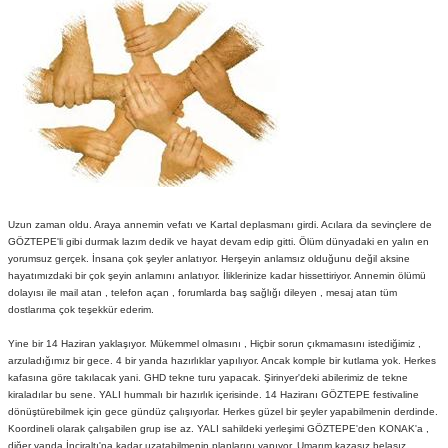
Uzun zaman oldu. Araya annemin vefatı ve Kartal deplasmanı girdi. Acılara da sevinçlere de
GÖZTEPE'li gibi durmak lazım dedik ve hayat devam edip gitti. Ölüm dünyadaki en yalın en
yorumsuz gerçek. İnsana çok şeyler anlatıyor. Herşeyin anlamsız olduğunu değil aksine
hayatımızdaki bir çok şeyin anlamını anlatıyor. İliklerinize kadar hissettiriyor. Annemin ölümü
dolayısı ile mail atan , telefon açan , forumlarda baş sağlığı dileyen , mesaj atan tüm
dostlarıma çok teşekkür ederim.
Yine bir 14 Haziran yaklaşıyor. Mükemmel olmasını , Hiçbir sorun çıkmamasını istediğimiz ,
arzuladığımız bir gece. 4 bir yanda hazırlıklar yapılıyor. Ancak komple bir kutlama yok. Herkes
kafasına göre takılacak yani. GHD tekne turu yapacak. Şirinyer'deki abilerimiz de tekne
kiraladılar bu sene. YALI hummalı bir hazırlık içerisinde. 14 Haziranı GÖZTEPE festivaline
dönüştürebilmek için gece gündüz çalışıyorlar. Herkes güzel bir şeyler yapabilmenin derdinde.
Koordineli olarak çalışabilen grup ise az. YALI sahildeki yerleşimi GÖZTEPE'den KONAK'a ,
diğer yanda İnciraltı'na kadar uzatabilmenin planlarını yapıyor. Umarım kazasız belasız