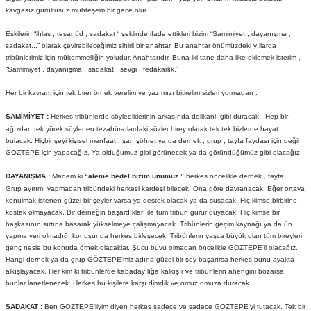
kavgasız gürültüsüz muhteşem bir gece olur.
Eskilerin “ihlas , tesanüd , sadakat “ şeklinde ifade ettikleri bizim “Samimiyet , dayanışma ,
sadakat...” olarak çevirebileceğimiz sihirli bir anahtar. Bu anahtar önümüzdeki yıllarda
tribünlerimiz için mükemmelliğin yoludur. Anahtarıdır. Buna iki tane daha ilke eklemek isterim .
“Samimiyet , dayanışma , sadakat , sevgi , fedakarlık.”
Her bir kavram için tek birer örnek verelim ve yazımızı bitirelim sizleri yormadan :
SAMİMİYET :
Herkes tribünlerde söylediklerinin arkasında delikanlı gibi duracak . Hep bir
ağızdan tek yürek söylenen tezahüratlardaki sözler birey olarak tek tek bizlerde hayat
bulacak. Hiçbir şeyi kişisel menfaat , şan şöhret ya da dernek , grup , tayfa faydası için değil
GÖZTEPE için yapacağız. Ya olduğumuz gibi görünecek ya da göründüğümüz gibi olacağız.
DAYANIŞMA :
Madem ki
“aleme bedel bizim ünümüz.”
herkes öncelikle dernek , tayfa .
Grup ayırımı yapmadan tribündeki herkesi kardeşi bilecek. Ona göre davranacak. Eğer ortaya
konulmak istenen güzel bir şeyler varsa ya destek olacak ya da susacak. Hiç kimse birbirine
köstek olmayacak. Bir derneğin başardıkları ile tüm tribün gurur duyacak. Hiç kimse bir
başkasının sırtına basarak yükselmeye çalışmayacak. Tribünlerin geçim kaynağı ya da ün
yapma yeri olmadığı konusunda herkes birleşecek. Tribünlerin yaşça büyük olan tüm bireyleri
genç nesle bu konuda örnek olacaklar. Şucu buvu olmadan öncelikle GÖZTEPE'li olacağız.
Hangi dernek ya da grup GÖZTEPE'miz adına güzel bir şey başarırsa herkes bunu ayakta
alkışlayacak. Her kim ki tribünlerde kabadayılığa kalkışır ve tribünlerin ahengini bozarsa
bunlar lanetlenecek. Herkes bu kişilere karşı dimdik ve omuz omuza duracak.
SADAKAT :
Ben GÖZTEPE'liyim diyen herkes sadece ve sadece GÖZTEPE'yi tutacak. Tek bir