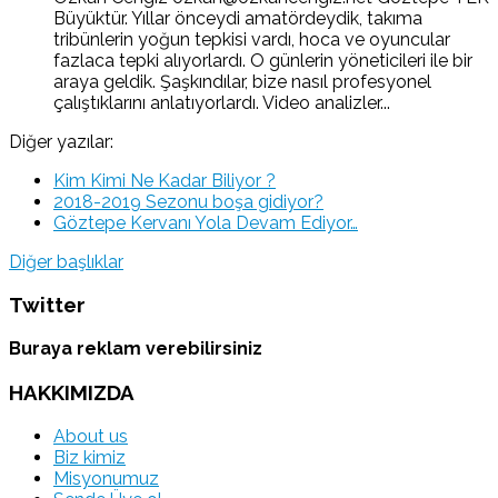
Büyüktür. Yıllar önceydi amatördeydik, takıma
tribünlerin yoğun tepkisi vardı, hoca ve oyuncular
fazlaca tepki alıyorlardı. O günlerin yöneticileri ile bir
araya geldik. Şaşkındılar, bize nasıl profesyonel
çalıştıklarını anlatıyorlardı. Video analizler...
Diğer yazılar:
Kim Kimi Ne Kadar Biliyor ?
2018-2019 Sezonu boşa gidiyor?
Göztepe Kervanı Yola Devam Ediyor…
Diğer başlıklar
Twitter
Buraya reklam verebilirsiniz
HAKKIMIZDA
About us
Biz kimiz
Misyonumuz