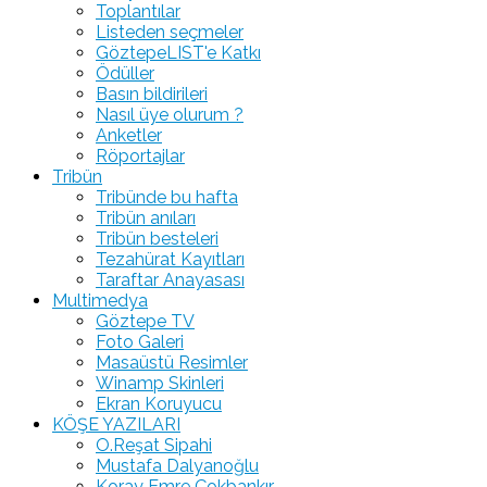
Toplantılar
Listeden seçmeler
GöztepeLIST'e Katkı
Ödüller
Basın bildirileri
Nasıl üye olurum ?
Anketler
Röportajlar
Tribün
Tribünde bu hafta
Tribün anıları
Tribün besteleri
Tezahürat Kayıtları
Taraftar Anayasası
Multimedya
Göztepe TV
Foto Galeri
Masaüstü Resimler
Winamp Skinleri
Ekran Koruyucu
KÖŞE YAZILARI
O.Reşat Sipahi
Mustafa Dalyanoğlu
Koray Emre Çokbankır