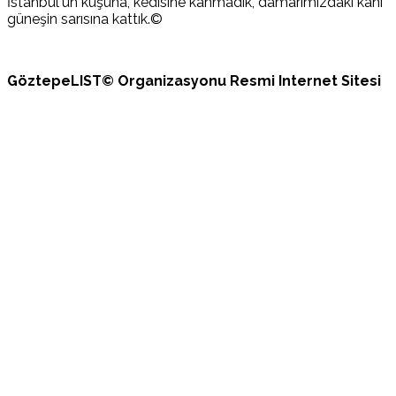
İstanbul'un kuşuna, kedisine kanmadık, damarımızdaki kanı
güneşin sarısına kattık.©
GöztepeLIST© Organizasyonu Resmi Internet Sitesi