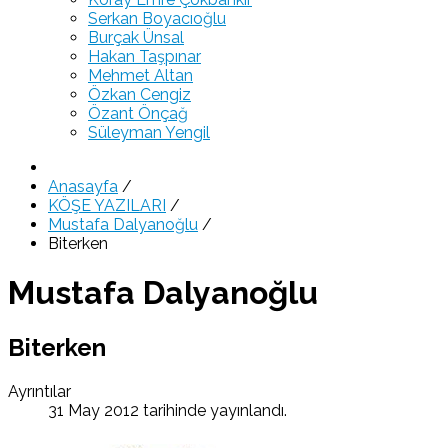
Serkan Boyacıoğlu
Burçak Ünsal
Hakan Taşpınar
Mehmet Altan
Özkan Cengiz
Özant Önçağ
Süleyman Yengil
Anasayfa
/
KÖŞE YAZILARI
/
Mustafa Dalyanoğlu
/
Biterken
Mustafa Dalyanoğlu
Biterken
Ayrıntılar
31 May 2012 tarihinde yayınlandı.