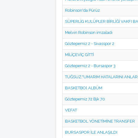
Robinson'da Pürüz
SÜPERLİG KULÜPLER BİRLİĞİ VAKFI B
Melvin Robinson imzaladı
Göztepemiz 2 - Sivasspor 2
MİLİÇEVİÇ GİTTİ
Göztepemiz 2 - Bursaspor 3
TUĞSUZ:"UMARIM HATALARINI ANLAR
BASKETBOl ALBÜM
Göztepemiz 72 Bjk 70
VEFAT
BASKETBOL YÖNETİMİNE TRANSFER
BURSASPOR İLE ANLAŞILDI