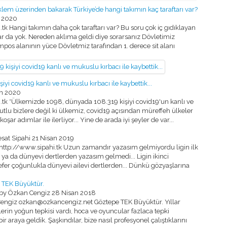
klem üzerinden bakarak Türkiye’de hangi takımın kaç taraftarı var?
 2020
k Hangi takımın daha çok taraftarı var? Bu soru çok iç gıdıklayan
ar da yok. Nereden aklıma geldi diye sorarsanız Dövletimiz
os alanının yüce Dövletmiz tarafından 1. derece sit alanı
i covid19 kanlı ve mukuslu kırbacı ile kaybettik...
an 2020
.tk *Ülkemizde 1098, dünyada 108.319 kişiyi covid19'un kanlı ve
mutlu bizlere değil ki ülkemiz, covid19 açısından müreffeh ülkeler
r adımlar ile ilerliyor... Yine de arada iyi şeyler de var...
sat Sipahi
21 Nisan 2019
http://www.sipahi.tk Uzun zamandır yazasım gelmiyordu ligin ilk
ya da dünyevi dertlerden yazasım gelmedi... Ligin ikinci
er çoğunlukla dünyevi ailevi dertlerden... Dünkü gözyaşlarına
 TEK Büyüktür.
 by Özkan Cengiz
28 Nisan 2018
engiz ozkan@ozkancengiz.net Göztepe TEK Büyüktür. Yıllar
rin yoğun tepkisi vardı, hoca ve oyuncular fazlaca tepki
 bir araya geldik. Şaşkındılar, bize nasıl profesyonel çalıştıklarını