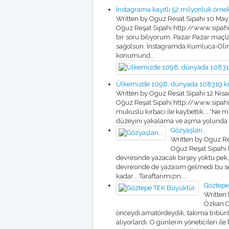
İnstagrama kayıtlı 52 milyonluk örne
Written by Oguz Resat Sipahi
10 May
Oğuz Reşat Sipahi http://www.sipahi.t
bir soru biliyorum. Pazar Pazar maçl
sağolsun. İnstagramda Kumluca-Olimp
konumund...
Ülkemizde 1098, dünyada 108319 kişiy
Written by Oguz Resat Sipahi
12 Nis
Oğuz Reşat Sipahi http://www.sipahi
mukuslu kırbacı ile kaybettik... *Ne 
düzeyini yakalama ve aşma yolunda koşa
Gözyaşları...
Written by Oguz Re
Oğuz Reşat Sipahi 
devresinde yazacak birşey yoktu pek, 
devresinde de yazasım gelmedi bu sef
kadar... Taraftarımızın,...
Göztepe
Written
Özkan C
önceydi amatördeydik, takıma tribünle
alıyorlardı. O günlerin yöneticileri ile