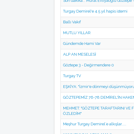
Son dakika... Murat Evliyaoğlu Göztepe 
Turgay Demirel'e 4.5 yıl hapis istemi
Ballı Vakıf
MUTLU YILLAR
Gündemde Hami Var
ALP AN MESELESİ
Göztepe 3 - Değirmendere 0
Turgay TV
EŞKİYA: "İzmir'e dönmeyi düşünmüyor
GÖZTEPEMİZ 76-78 DEMİREL'İN HAKE
MEHMET: "GÖZTEPE TARAFTARINI VE 
ÖZLEDİM"
Meşhur Turgay Demirel`e alkışlar.....