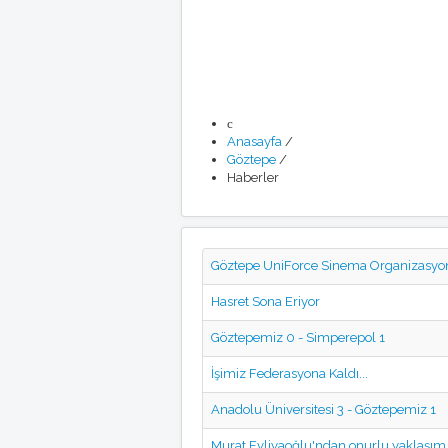
Anasayfa
/
Göztepe
/
Haberler
Göztepe UniForce Sinema Organizasyo
Hasret Sona Eriyor
Göztepemiz 0 - Simperepol 1
İşimiz Federasyona Kaldı...
Anadolu Üniversitesi 3 - Göztepemiz 1
Murat Evliyaoğlu'ndan onurlu yaklaşım