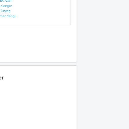
t Altan
 Cengiz
 Önçağ
man Yengil
er