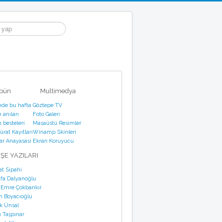
ibün
Multimedya
nde bu hafta
Göztepe TV
 anıları
Foto Galeri
 besteleri
Masaüstü Resimler
rat Kayıtları
Winamp Skinleri
tar Anayasası
Ekran Koruyucu
ŞE YAZILARI
at Sipahi
fa Dalyanoğlu
 Emre Çokbankır
n Boyacıoğlu
k Ünsal
 Taşpınar