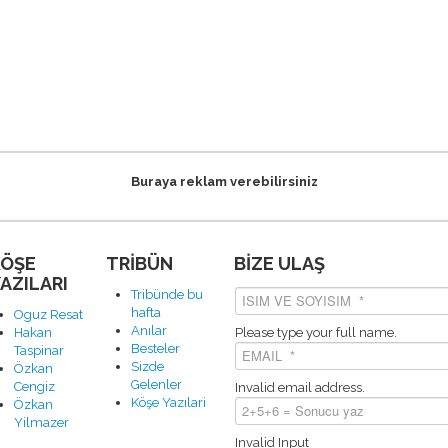
Buraya reklam verebilirsiniz
KÖŞE
TRİBÜN
BİZE ULAŞ
AZILARI
Tribünde bu
hafta
Oguz Resat
Anılar
Hakan
Please type your full name.
Besteler
Taspinar
Sizde
Özkan
Gelenler
Cengiz
Invalid email address.
Köşe Yazılari
Özkan
Yilmazer
Invalid Input