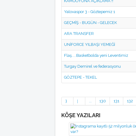
KAMUOYUNA AÇIKLAMA !!
Yalovaspor 3 - Göztepemiz 1
GEÇMİŞ - BUGÜN - GELECEK
ARA TRANSFER
UNİFORCE YILBAŞI YEMEĞİ
Flaş.....Basketbolda yeni Leventimiz
Turgay Demirel ve federasyonu
GÖZTEPE - TEKEL
...
130
131
132
KÖŞE YAZILARI