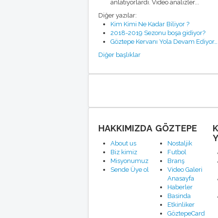
anlatıyorlardı. Video analizler...
Diğer yazılar:
Kim Kimi Ne Kadar Biliyor ?
2018-2019 Sezonu boşa gidiyor?
Göztepe Kervanı Yola Devam Ediyor…
Diğer başlıklar
HAKKIMIZDA
GÖZTEPE
Y
About us
Nostaljik
Biz kimiz
Futbol
Misyonumuz
Branş
Sende Üye ol
Video Galeri
Anasayfa
Haberler
Basinda
Etkinliker
GöztepeCard