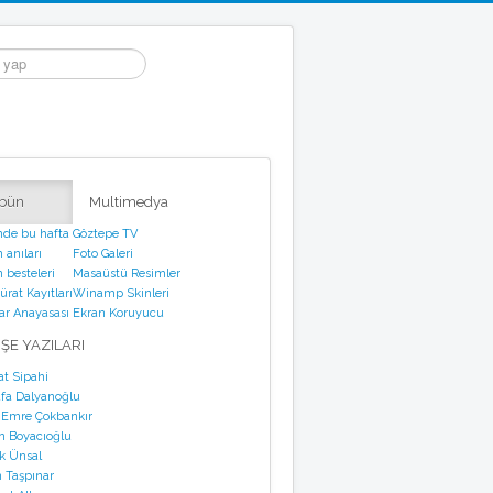
ibün
Multimedya
nde bu hafta
Göztepe TV
 anıları
Foto Galeri
 besteleri
Masaüstü Resimler
rat Kayıtları
Winamp Skinleri
tar Anayasası
Ekran Koruyucu
ŞE YAZILARI
at Sipahi
fa Dalyanoğlu
 Emre Çokbankır
n Boyacıoğlu
k Ünsal
 Taşpınar