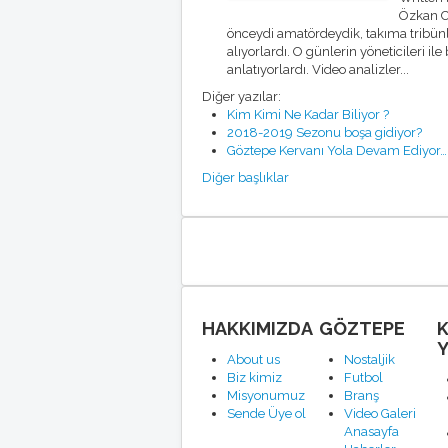
Özkan C
önceydi amatördeydik, takıma tribünle
alıyorlardı. O günlerin yöneticileri ile
anlatıyorlardı. Video analizler...
Diğer yazılar:
Kim Kimi Ne Kadar Biliyor ?
2018-2019 Sezonu boşa gidiyor?
Göztepe Kervanı Yola Devam Ediyor…
Diğer başlıklar
HAKKIMIZDA
GÖZTEPE
Y
About us
Nostaljik
Biz kimiz
Futbol
Misyonumuz
Branş
Sende Üye ol
Video Galeri
Anasayfa