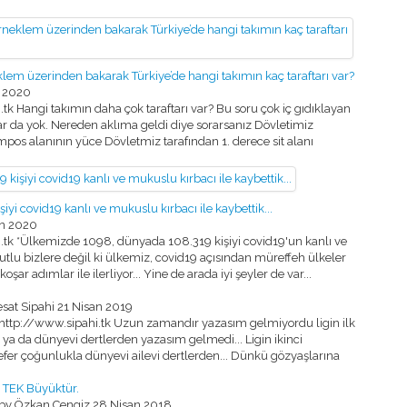
klem üzerinden bakarak Türkiye’de hangi takımın kaç taraftarı var?
 2020
k Hangi takımın daha çok taraftarı var? Bu soru çok iç gıdıklayan
ar da yok. Nereden aklıma geldi diye sorarsanız Dövletimiz
os alanının yüce Dövletmiz tarafından 1. derece sit alanı
i covid19 kanlı ve mukuslu kırbacı ile kaybettik...
an 2020
.tk *Ülkemizde 1098, dünyada 108.319 kişiyi covid19'un kanlı ve
mutlu bizlere değil ki ülkemiz, covid19 açısından müreffeh ülkeler
r adımlar ile ilerliyor... Yine de arada iyi şeyler de var...
sat Sipahi
21 Nisan 2019
http://www.sipahi.tk Uzun zamandır yazasım gelmiyordu ligin ilk
ya da dünyevi dertlerden yazasım gelmedi... Ligin ikinci
er çoğunlukla dünyevi ailevi dertlerden... Dünkü gözyaşlarına
 TEK Büyüktür.
 by Özkan Cengiz
28 Nisan 2018