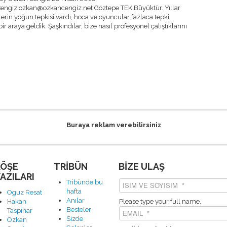
engiz ozkan@ozkancengiz.net Göztepe TEK Büyüktür. Yıllar
rin yoğun tepkisi vardı, hoca ve oyuncular fazlaca tepki
 bir araya geldik. Şaşkındılar, bize nasıl profesyonel çalıştıklarını
Buraya reklam verebilirsiniz
KÖŞE
TRİBÜN
BİZE ULAŞ
AZILARI
Tribünde bu
hafta
Oguz Resat
Anılar
Hakan
Please type your full name.
Besteler
Taspinar
Sizde
Özkan