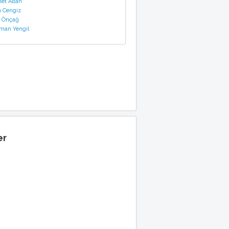
t Altan
 Cengiz
 Önçağ
man Yengil
er