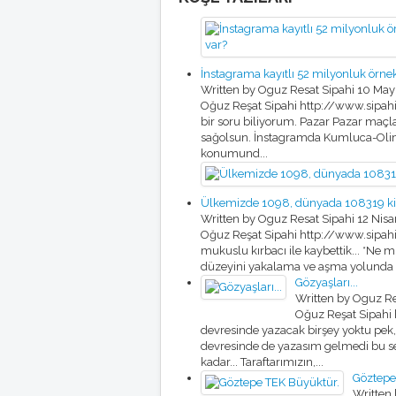
İnstagrama kayıtlı 52 milyonluk örne
Written by Oguz Resat Sipahi
10 May
Oğuz Reşat Sipahi http://www.sipahi.t
bir soru biliyorum. Pazar Pazar maçl
sağolsun. İnstagramda Kumluca-Olimp
konumund...
Ülkemizde 1098, dünyada 108319 kişiy
Written by Oguz Resat Sipahi
12 Nis
Oğuz Reşat Sipahi http://www.sipahi
mukuslu kırbacı ile kaybettik... *Ne 
düzeyini yakalama ve aşma yolunda koşa
Gözyaşları...
Written by Oguz Re
Oğuz Reşat Sipahi 
devresinde yazacak birşey yoktu pek, 
devresinde de yazasım gelmedi bu sef
kadar... Taraftarımızın,...
Göztepe
Written