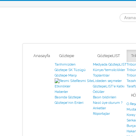
arama...
Anasayfa
Göztepe
GöztepeLIST
Tr
Tarihimizden
Medyada GöztepLIST
Tribü
Göztepe SK Tüzügü
Künye/temsilcilikler
Tribün
Göztepe Marşı
Toplantılar
Tribün
Resmi Site
Listeden seçmeler
Tezahü
GöztepeLIST'e Katkı
Taraf
Etkinlikler
Ödüller
Haberler
KÖ
Basın bildirileri
Basında Göztepe
Nasıl üye olurum ?
Göztepe'nin Enleri
O.Reş
Anketler
Musta
Röportajlar
Koray
Serka
Burça
Hakan