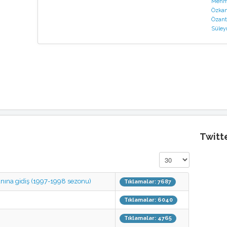
Mehme
Özkan
Özant
Süley
Twitt
Görüntüleme Sayısı
nına gidiş (1997-1998 sezonu)
Tıklamalar: 7687
Tıklamalar: 6040
Tıklamalar: 4765