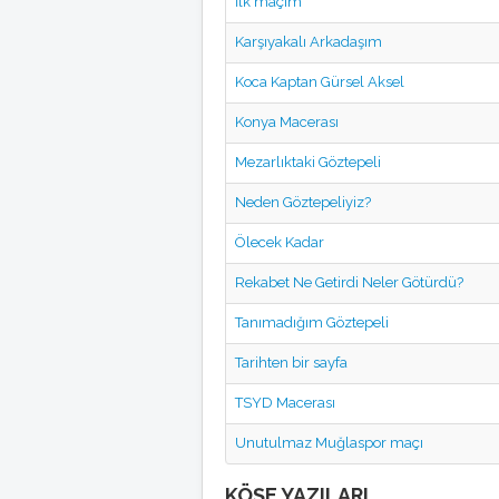
İlk maçım
Karşıyakalı Arkadaşım
Koca Kaptan Gürsel Aksel
Konya Macerası
Mezarlıktaki Göztepeli
Neden Göztepeliyiz?
Ölecek Kadar
Rekabet Ne Getirdi Neler Götürdü?
Tanımadığım Göztepeli
Tarihten bir sayfa
TSYD Macerası
Unutulmaz Muğlaspor maçı
KÖŞE YAZILARI