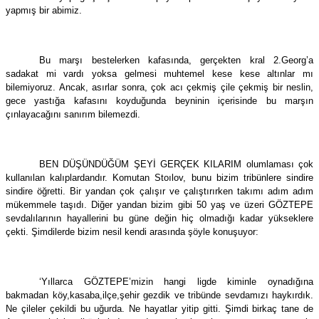
yapmış bir abimiz.
Bu marşı bestelerken kafasında, gerçekten kral 2.Georg’a
sadakat mi vardı yoksa gelmesi muhtemel kese kese altınlar mı
bilemiyoruz. Ancak, asırlar sonra, çok acı çekmiş çile çekmiş bir neslin,
gece yastığa kafasını koyduğunda beyninin içerisinde bu marşın
çınlayacağını sanırım bilemezdi.
BEN DÜŞÜNDÜĞÜM ŞEYİ GERÇEK KILARIM olumlaması çok
kullanılan kalıplardandır. Komutan Stoılov, bunu bizim tribünlere sindire
sindire öğretti. Bir yandan çok çalışır ve çalıştırırken takımı adım adım
mükemmele taşıdı. Diğer yandan bizim gibi 50 yaş ve üzeri GÖZTEPE
sevdalılarının hayallerini bu güne değin hiç olmadığı kadar yükseklere
çekti. Şimdilerde bizim nesil kendi arasında şöyle konuşuyor:
‘Yıllarca GÖZTEPE’mizin hangi ligde kiminle oynadığına
bakmadan köy,kasaba,ilçe,şehir gezdik ve tribünde sevdamızı haykırdık.
Ne çileler çekildi bu uğurda. Ne hayatlar yitip gitti. Şimdi birkaç tane de