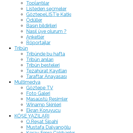
Toplantılar
Listeden seçmeler
GöztepeLIST'e Katkı
Ödüller
Basın bildirileri
Nasıl üye olurum ?
Anketler
Röportajlar
Tribün
Tribünde bu hafta
Tribün anıları
Tribün besteleri
Tezahürat Kayıtları
Taraftar Anayasası
Multimedya
Göztepe TV
Foto Galeri
Masaüstü Resimler
Winamp Skinleri
Ekran Koruyucu
KÖŞE YAZILARI
O.Reşat Sipahi
Mustafa Dalyanoğlu
Koray Emre Çokbankır