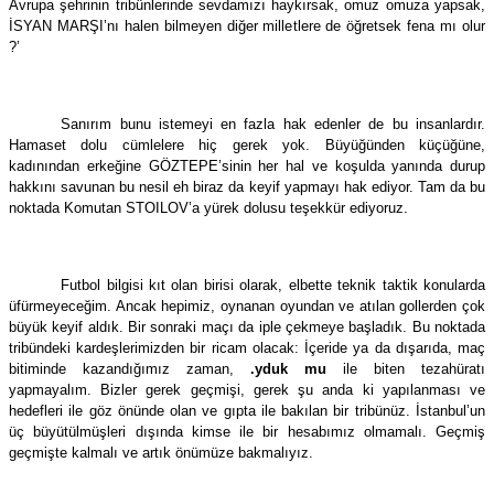
Avrupa şehrinin tribünlerinde sevdamızı haykırsak, omuz omuza yapsak,
İSYAN MARŞI’nı halen bilmeyen diğer milletlere de öğretsek fena mı olur
?’
Sanırım bunu istemeyi en fazla hak edenler de bu insanlardır.
Hamaset dolu cümlelere hiç gerek yok. Büyüğünden küçüğüne,
kadınından erkeğine GÖZTEPE’sinin her hal ve koşulda yanında durup
hakkını savunan bu nesil eh biraz da keyif yapmayı hak ediyor. Tam da bu
noktada Komutan STOILOV’a yürek dolusu teşekkür ediyoruz.
Futbol bilgisi kıt olan birisi olarak, elbette teknik taktik konularda
üfürmeyeceğim. Ancak hepimiz, oynanan oyundan ve atılan gollerden çok
büyük keyif aldık. Bir sonraki maçı da iple çekmeye başladık. Bu noktada
tribündeki kardeşlerimizden bir ricam olacak: İçeride ya da dışarıda, maç
bitiminde kazandığımız zaman,
.yduk mu
ile biten tezahüratı
yapmayalım. Bizler gerek geçmişi, gerek şu anda ki yapılanması ve
hedefleri ile göz önünde olan ve gıpta ile bakılan bir tribünüz. İstanbul’un
üç büyütülmüşleri dışında kimse ile bir hesabımız olmamalı. Geçmiş
geçmişte kalmalı ve artık önümüze bakmalıyız.