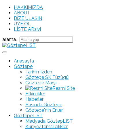
HAKKIMIZDA
ABOUT
BİZE ULAŞIN
ÜYE OL
LÍSTE ARsivi
arama...
Anasayfa
Göztepe
Tarihimizden
Göztepe SK Tüzügü
Göztepe Marşı
Resmi Site
Etkinlikler
Haberler
Basında Göztepe
Göztepe'nin Enleri
GöztepeLIST
Medyada GöztepLIST
Künye/temsilcilikler