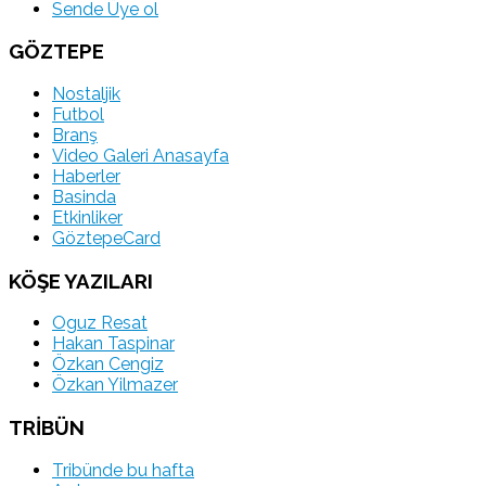
Sende Üye ol
GÖZTEPE
Nostaljik
Futbol
Branş
Video Galeri Anasayfa
Haberler
Basinda
Etkinliker
GöztepeCard
KÖŞE YAZILARI
Oguz Resat
Hakan Taspinar
Özkan Cengiz
Özkan Yilmazer
TRİBÜN
Tribünde bu hafta