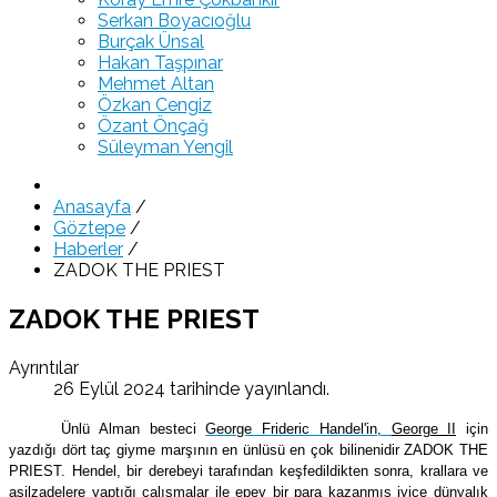
Serkan Boyacıoğlu
Burçak Ünsal
Hakan Taşpınar
Mehmet Altan
Özkan Cengiz
Özant Önçağ
Süleyman Yengil
Anasayfa
/
Göztepe
/
Haberler
/
ZADOK THE PRIEST
ZADOK THE PRIEST
Ayrıntılar
26 Eylül 2024 tarihinde yayınlandı.
Ünlü Alman besteci
George Frideric Handel'in,
George II
için
yazdığı dört taç giyme marşının en ünlüsü en çok bilinenidir ZADOK THE
PRIEST. Hendel, bir derebeyi tarafından keşfedildikten sonra, krallara ve
asilzadelere yaptığı çalışmalar ile epey bir para kazanmış iyice dünyalık