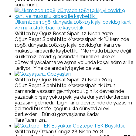
konumund...
Ülkemizde 1098, dünyada 108319 kişiyi covid19 kanlı
ve mukuslu kırbacı ile kaybettik...
Written by Oguz Resat Sipahi
12 Nisan 2020
Oğuz Reşat Sipahi http://www.sipahi.tk *Ülkemizde
1098, dünyada 108.319 kişiyi covid19'un kanlı ve
mukuslu kırbacı ile kaybettik... *Ne mutlu bizlere değil
ki ülkemiz, covid19 açısından müreffeh ülkeler
düzeyini yakalama ve aşma yolunda koşar adımlar ile
ilerliyor... Yine de arada iyi şeyler de var...
Gözyaşları...
Written by Oguz Resat Sipahi
21 Nisan 2019
Oğuz Reşat Sipahi http://www.sipahi.tk Uzun
zamandır yazasım gelmiyordu ligin ilk devresinde
yazacak birşey yoktu pek, ya da dünyevi dertlerden
yazasım gelmedi... Ligin ikinci devresinde de yazasım
gelmedi bu sefer çoğunlukla dünyevi ailevi
dertlerden... Dünkü gözyaşlarına kadar...
Taraftarımızın,...
Göztepe TEK Büyüktür.
Written by Özkan Cengiz
28 Nisan 2018