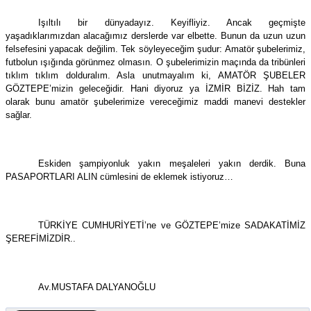
Işıltılı bir dünyadayız. Keyifliyiz. Ancak geçmişte
yaşadıklarımızdan alacağımız derslerde var elbette. Bunun da uzun uzun
felsefesini yapacak değilim. Tek söyleyeceğim şudur: Amatör şubelerimiz,
futbolun ışığında görünmez olmasın. O şubelerimizin maçında da tribünleri
tıklım tıklım dolduralım. Asla unutmayalım ki, AMATÖR ŞUBELER
GÖZTEPE’mizin geleceğidir. Hani diyoruz ya İZMİR BİZİZ. Hah tam
olarak bunu amatör şubelerimize vereceğimiz maddi manevi destekler
sağlar.
Eskiden şampiyonluk yakın meşaleleri yakın derdik. Buna
PASAPORTLARI ALIN cümlesini de eklemek istiyoruz…
TÜRKİYE CUMHURİYETİ’ne ve GÖZTEPE’mize SADAKATİMİZ
ŞEREFİMİZDİR..
Av.MUSTAFA DALYANOĞLU