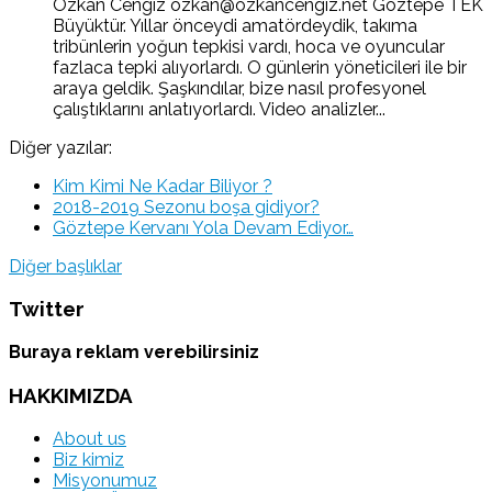
Özkan Cengiz ozkan@ozkancengiz.net Göztepe TEK
Büyüktür. Yıllar önceydi amatördeydik, takıma
tribünlerin yoğun tepkisi vardı, hoca ve oyuncular
fazlaca tepki alıyorlardı. O günlerin yöneticileri ile bir
araya geldik. Şaşkındılar, bize nasıl profesyonel
çalıştıklarını anlatıyorlardı. Video analizler...
Diğer yazılar:
Kim Kimi Ne Kadar Biliyor ?
2018-2019 Sezonu boşa gidiyor?
Göztepe Kervanı Yola Devam Ediyor…
Diğer başlıklar
Twitter
Buraya reklam verebilirsiniz
HAKKIMIZDA
About us
Biz kimiz
Misyonumuz