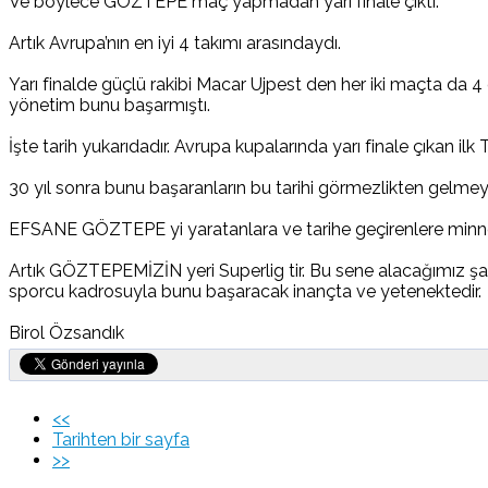
Ve böylece GÖZTEPE maç yapmadan yarı finale çıktı.
Artık Avrupa’nın en iyi 4 takımı arasındaydı.
Yarı finalde güçlü rakibi Macar Ujpest den her iki maçta da
yönetim bunu başarmıştı.
İşte tarih yukarıdadır. Avrupa kupalarında yarı finale çıkan ilk
30 yıl sonra bunu başaranların bu tarihi görmezlikten gelmeye
EFSANE GÖZTEPE yi yaratanlara ve tarihe geçirenlere minnett
Artık GÖZTEPEMİZİN yeri Superlig tir. Bu sene alacağımız ş
sporcu kadrosuyla bunu başaracak inançta ve yetenektedir.
Birol Özsandık
<<
Tarihten bir sayfa
>>