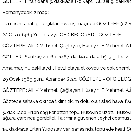
GOLLER : Ertan daha 3. dakikada 1-0 yaptı. Gürsel 9. dakikada g
Romanya’daki 2 maç :
İlk maçın rahatlığı ile çıkılan rövanş maçında GÖZTEPE 3-2 ye
22 Ocak 1969 Yugoslavya OFK BEOGRAD - GÖZTEPE
GÖZTEPE : Ali, K.Mehmet, Çağlayan, Hüseyin, B.Mehmet, A.Ihs
GOLLER : Santraç 20, 60 ve 67. dakikalarda attığı 3 golle sh
Ama maç 90 dakikaydı , Fevzi olaya el koydu ve çok önemli bir
29 Ocak 1969 günü Alsancak Stadı GÖZTEPE – OFG BEO
GÖZTEPE : Ali, K.Mehmet, Çağlayan, Hüseyin, B.Mehmet, A.İhsa
Göztepe sahaya çıkınca tıklım tıklım dolu olan stad havai fi
5. dakikada Ertan sağ kanattan topu Hüseyin'e uzattı, Hüseyin
ağlara çarpınca görebildi. Takımına güvenen seyirci coşmu
15. dakikada Ertan Yugoslav yarı sahasında topu elle kesti. Se