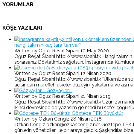
YORUMLAR
KÖŞE YAZILARI
hangi takımın kaç taraftarı var?
Written by Oguz Resat Sipahi
10 May 2020
Oğuz Reşat Sipahi http://www.sipahi.tk Hangi takımın d
sorarsanız Dövletimiz sağolsun. İnstagramda Kumluca-O
Written by Oguz Resat Sipahi
12 Nisan 2020
Oğuz Reşat Sipahi http://www.sipahi.tk *Ülkemizde 1098,
açısından müreffeh ülkeler düzeyini yakalama ve aşma yolu
Gözyaşları...
Written by Oguz Resat Sipahi
21 Nisan 2019
Oğuz Reşat Sipahi http://www.sipahi.tk Uzun zamandır 
ikinci devresinde de yazasım gelmedi bu sefer çoğunlukla
Göztepe TEK Büyüktür.
Written by Özkan Cengiz
28 Nisan 2018
Özkan Cengiz ozkan@ozkancengiz.net Göztepe TEK Büyükt
günlerin yöneticileri ile bir araya geldik. Şaşkındılar, bize