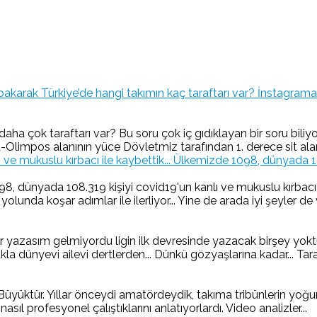
İnstagrama 
aha çok taraftarı var? Bu soru çok iç gıdıklayan bir soru bil
limpos alanının yüce Dövletmiz tarafından 1. derece sit ala
Ülkemizde 1098, dünyada 1083
 dünyada 108.319 kişiyi covid19'un kanlı ve mukuslu kırbacı il
nda koşar adımlar ile ilerliyor... Yine de arada iyi şeyler de v
yazasım gelmiyordu ligin ilk devresinde yazacak birşey yoktu
 dünyevi ailevi dertlerden... Dünkü gözyaşlarına kadar... Taraft
ür. Yıllar önceydi amatördeydik, takıma tribünlerin yoğun te
 nasıl profesyonel çalıştıklarını anlatıyorlardı. Video analizler...