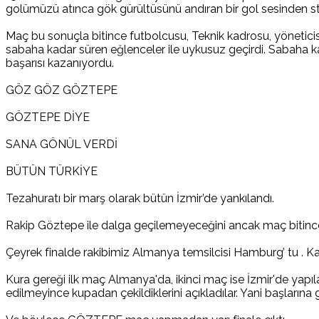
golümüzü atınca gök gürültüsünü andıran bir gol sesinden 
Maç bu sonuçla bitince futbolcusu, Teknik kadrosu, yöneticisi 
sabaha kadar süren eğlenceler ile uykusuz geçirdi. Sabaha kad
başarısı kazanıyordu.
GÖZ GÖZ GÖZTEPE
GÖZTEPE DİYE
SANA GÖNÜL VERDİ
BÜTÜN TÜRKİYE
Tezahuratı bir marş olarak bütün İzmir’de yankılandı.
Rakip Göztepe ile dalga geçilemeyeceğini ancak maç bitince
Çeyrek finalde rakibimiz Almanya temsilcisi Hamburg’ tu . Ka
Kura gereği ilk maç Almanya'da, ikinci maç ise İzmir'de yapıla
edilmeyince kupadan çekildiklerini açıkladılar. Yani başların