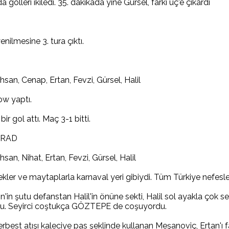
olleri ikiledi. 35. dakikada yine Gürsel, farkı üç'e çıkardı
nilmesine 3. tura çıktı.
an, Cenap, Ertan, Fevzi, Gürsel, Halil
ow yaptı.
 gol attı. Maç 3-1 bitti.
GRAD
n, Nihat, Ertan, Fevzi, Gürsel, Halil
şekler ve maytaplarla karnaval yeri gibiydi. Tüm Türkiye nefes
'in şutu defanstan Halil'in önüne sekti, Halil sol ayakla çok 
ştu. Seyirci coştukça GÖZTEPE de coşuyordu.
rbest atışı kaleciye pas şeklinde kullanan Meşanoviç, Ertan'ı f