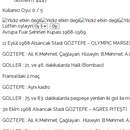
Gösterim: 4447
Kullanıcı Oyu:
0
/
5
Lütfen oylayın
Avrupa Fuar Şehirleri Kupası 1968-1969
11 Eylül 1968 Alsancak Stadı GÖZTEPE – OLYMPIC MARSE
GÖZTEPE : Ali, K.Mehmet, Çağlayan, Hüseyin, B.Mehmet, A.Ihsa
GOLLER : 21. ve 46. dakikalarda Halil (Bombacı)
Fransa’daki 2.maç
GÖZTEPE : Aynı kadro
GOLLER : 75 ve 83. dakikalarda peşpeşe yenilen iki gol ile 
30 Ekim 1968 AIsancak Stadı GÖZTEPE – AGRES PİTEŞTİ
GÖZTEPE : Ali, K.Mehmet, Çağlayan , Hüseyin, B.Mehmet, A.Ihs