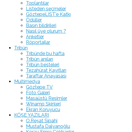
Toplantılar
Listeden seçmeler
GöztepeLIST'e Katkı
Ödüller
Basın bildirileri
Nasıl üye olurum ?
Anketler
Röportajlar
Tribün
Tribünde bu hafta
Tribün anıları
Tribün besteleri
Tezahürat Kayıtları
Taraftar Anayasası
Multimedya
Göztepe TV
Foto Galeri
Masaüstü Resimler
Winamp Skinleri
Ekran Koruyucu
KÖŞE YAZILARI
O.Reşat Sipahi
Mustafa Dalyanoğlu
Koray Emre Çokbankır