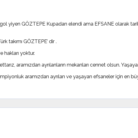
 4 gol yiyen GÖZTEPE Kupadan elendi ama EFSANE olarak tarihe 
 Türk takımı GÖZTEPE’ dir .
 hakları yoktur.
arız, aramızdan ayrılanların mekanları cennet olsun. Yaşayan
ampiyonluk aramızdan ayrılan ve yaşayan efsaneler için en b