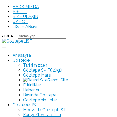
HAKKIMIZDA
ABOUT
BİZE ULAŞIN
ÜYE OL
LÍSTE ARsivi
arama...
Anasayfa
Göztepe
Tarihimizden
Göztepe SK Tüzügü
Göztepe Marşı
Resmi Site
Etkinlikler
Haberler
Basında Göztepe
Göztepe'nin Enleri
GöztepeLIST
Medyada GöztepLIST
Künye/temsilcilikler