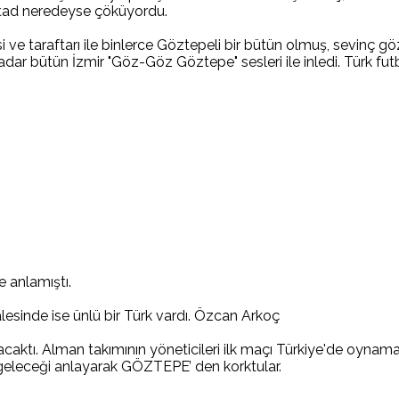
stad neredeyse çöküyordu.
ve taraftarı ile binlerce Göztepeli bir bütün olmuş, sevinç göz
ar bütün İzmir "Göz-Göz Göztepe" sesleri ile inledi. Türk futb
 anlamıştı.
lesinde ise ünlü bir Türk vardı. Özcan Arkoç
caktı. Alman takımının yöneticileri ilk maçı Türkiye'de oynamak
a geleceği anlayarak GÖZTEPE’ den korktular.