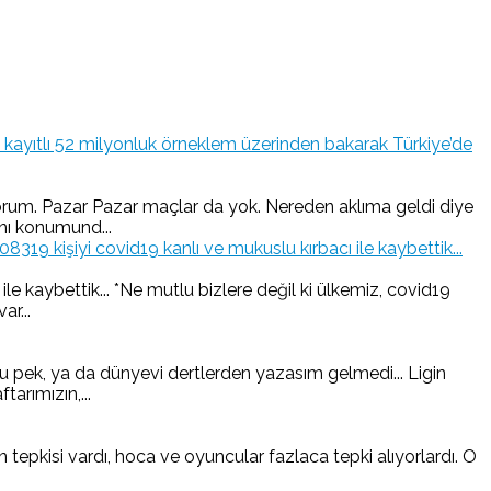
kayıtlı 52 milyonluk örneklem üzerinden bakarak Türkiye’de
iyorum. Pazar Pazar maçlar da yok. Nereden aklıma geldi diye
nı konumund...
19 kişiyi covid19 kanlı ve mukuslu kırbacı ile kaybettik...
e kaybettik... *Ne mutlu bizlere değil ki ülkemiz, covid19
ar...
 pek, ya da dünyevi dertlerden yazasım gelmedi... Ligin
arımızın,...
pkisi vardı, hoca ve oyuncular fazlaca tepki alıyorlardı. O