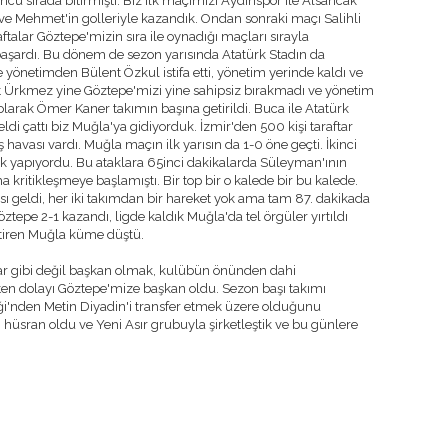
üncü sırada bitirmişti. Biz ilk maçımızı Aydınspor ile Alsancak
e Mehmet'in golleriyle kazandık. Ondan sonraki maçı Salihli
ftalar Göztepe'mizin sıra ile oynadığı maçları sırayla
aşardı. Bu dönem de sezon yarısında Atatürk Stadın da
önetimden Bülent Özkul istifa etti, yönetim yerinde kaldı ve
t Ürkmez yine Göztepe'mizi yine sahipsiz bırakmadı ve yönetim
olarak Ömer Kaner takımın başına getirildi. Buca ile Atatürk
ldi çattı biz Muğla'ya gidiyorduk. İzmir'den 500 kişi taraftar
havası vardı. Muğla maçın ilk yarısın da 1-0 öne geçti. İkinci
ak yapıyordu. Bu ataklara 65inci dakikalarda Süleyman'ının
a kritikleşmeye başlamıştı. Bir top bir o kalede bir bu kalede.
ı geldi, her iki takımdan bir hareket yok ama tam 87. dakikada
ztepe 2-1 kazandı, ligde kaldık Muğla'da tel örgüler yırtıldı
itiren Muğla küme düştü.
Uçar gibi değil başkan olmak, kulübün önünden dahi
ten dolayı Göztepe'mize başkan oldu. Sezon başı takımı
iği'nden Metin Diyadin'i transfer etmek üzere olduğunu
 hüsran oldu ve Yeni Asır grubuyla şirketleştik ve bu günlere