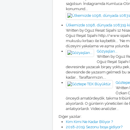
sağolsun. İnstagramda Kumluca-Olimp
konumund...
Ülkemizde 1098, dünyada 108319 kişiy
Written by Oguz Resat Sipahi
12 Nis
Oğuz Reşat Sipahi http://www.sipahi
mukuslu kırbacı ile kaybettik... *Ne 
düzeyini yakalama ve aşma yolunda koşa
Gözyaşları...
Written by Oguz Re
Oğuz Reşat Sipahi 
devresinde yazacak birşey yoktu pek, 
devresinde de yazasım gelmedi bu sef
kadar... Taraftarımızın,...
Göztepe
Written
Özkan C
önceydi amatördeydik, takıma tribünle
alıyorlardı. O günlerin yöneticileri ile
anlatıyorlardı. Video analizler...
Diğer yazılar:
Kim Kimi Ne Kadar Biliyor ?
2018-2019 Sezonu boşa gidiyor?