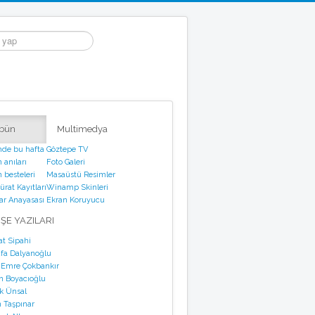
ibün
Multimedya
nde bu hafta
Göztepe TV
 anıları
Foto Galeri
 besteleri
Masaüstü Resimler
rat Kayıtları
Winamp Skinleri
tar Anayasası
Ekran Koruyucu
ŞE YAZILARI
at Sipahi
fa Dalyanoğlu
 Emre Çokbankır
n Boyacıoğlu
k Ünsal
 Taşpınar