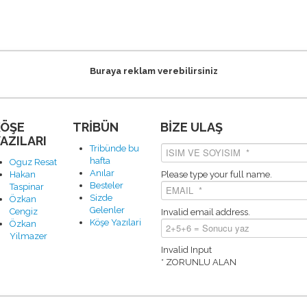
Buraya reklam verebilirsiniz
KÖŞE
TRİBÜN
BİZE ULAŞ
AZILARI
Tribünde bu
hafta
Oguz Resat
Anılar
Hakan
Please type your full name.
Besteler
Taspinar
Sizde
Özkan
Gelenler
Cengiz
Invalid email address.
Köşe Yazılari
Özkan
Yilmazer
Invalid Input
* ZORUNLU ALAN