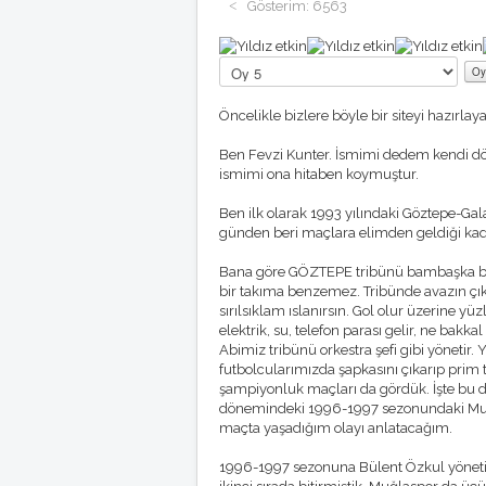
Gösterim: 6563
Kullanıcı
Oyu:
5
/
5
Lütfen
oylayın
Öncelikle bizlere böyle bir siteyi hazırla
Ben Fevzi Kunter. İsmimi dedem kendi dö
ismimi ona hitaben koymuştur.
Ben ilk olarak 1993 yılındaki Göztepe-Gal
günden beri maçlara elimden geldiği kad
Bana göre GÖZTEPE tribünü bambaşka bir
bir takıma benzemez. Tribünde avazın çıkı
sırılsıklam ıslanırsın. Gol olur üzerine y
elektrik, su, telefon parası gelir, ne bak
Abimiz tribünü orkestra şefi gibi yönetir. Ye
futbolcularımızda şapkasını çıkarıp pri
şampiyonluk maçları da gördük. İşte b
dönemindeki 1996-1997 sezonundaki Muğl
maçta yaşadığım olayı anlatacağım.
1996-1997 sezonuna Bülent Özkul yöne