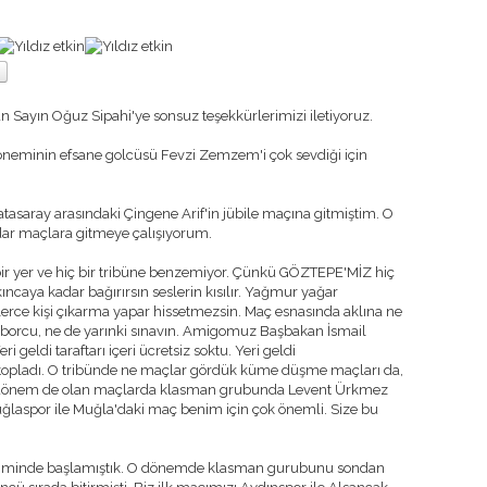
yan Sayın Oğuz Sipahi'ye sonsuz teşekkürlerimizi iletiyoruz.
neminin efsane golcüsü Fevzi Zemzem'i çok sevdiği için
atasaray arasındaki Çingene Arif'in jübile maçına gitmiştim. O
ar maçlara gitmeye çalışıyorum.
 yer ve hiç bir tribüne benzemiyor. Çünkü GÖZTEPE'MİZ hiç
ncaya kadar bağırırsın seslerin kısılır. Yağmur yağar
üzlerce kişi çıkarma yapar hissetmezsin. Maç esnasında aklına ne
kal borcu, ne de yarınki sınavın. Amigomuz Başbakan İsmail
ri geldi taraftarı içeri ücretsiz soktu. Yeri geldi
m topladı. O tribünde ne maçlar gördük küme düşme maçları da,
u dönem de olan maçlarda klasman grubunda Levent Ürkmez
aspor ile Muğla'daki maç benim için çok önemli. Size bu
timinde başlamıştık. O dönemde klasman gurubunu sondan