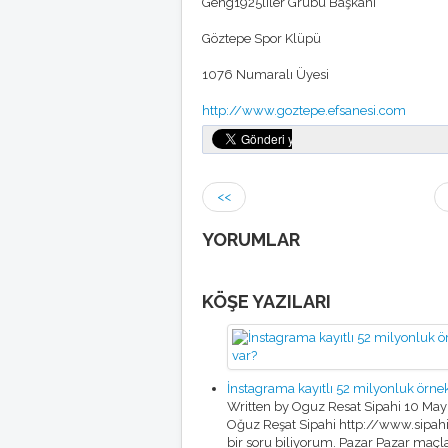
Geng1925liler Grubu Başkanı
Göztepe Spor Klüpü
1076 Numaralı Üyesi
http://www.goztepe.efsanesi.com
<<
YORUMLAR
KÖŞE YAZILARI
İnstagrama kayıtlı 52 milyonluk örne
Written by Oguz Resat Sipahi
10 May
Oğuz Reşat Sipahi http://www.sipahi.t
bir soru biliyorum. Pazar Pazar maçl