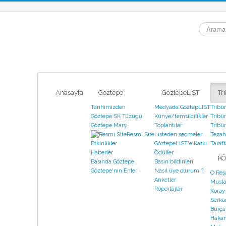
arama...
Anasayfa
Göztepe
GöztepeLIST
Tr
Tarihimizden
Medyada GöztepLIST
Tribü
Göztepe SK Tüzügü
Künye/temsilcilikler
Tribün
Göztepe Marşı
Toplantılar
Tribün
Resmi Site
Listeden seçmeler
Tezahü
GöztepeLIST'e Katkı
Taraf
Etkinlikler
Ödüller
Haberler
KÖ
Basın bildirileri
Basında Göztepe
Nasıl üye olurum ?
Göztepe'nin Enleri
O.Reş
Anketler
Musta
Röportajlar
Koray
Serka
Burça
Hakan