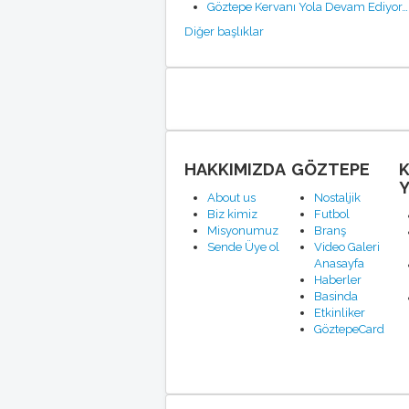
Göztepe Kervanı Yola Devam Ediyor…
Diğer başlıklar
HAKKIMIZDA
GÖZTEPE
Y
About us
Nostaljik
Biz kimiz
Futbol
Misyonumuz
Branş
Sende Üye ol
Video Galeri
Anasayfa
Haberler
Basinda
Etkinliker
GöztepeCard