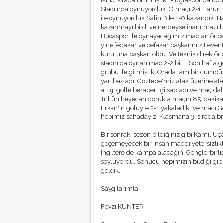
ikinci sırada bitirmiştik. Muğlaspor da üç
Stadı'nda oynuyorduk. O maçı 2-1 Harun v
ile oynuyorduk Salihli'de 1-0 kazandık. Ha
kazanmayı bildi ve nerdeyse inanılmazı b
Bucaspor ile oynayacağımız maçtan önce y
yine fedakar ve cefakar başkanınız Leven
kuruluna başkan oldu. Ve teknik direktör 
stadın da oynan maç 2-2 bitti. Son hafta ge
grubu ile gitmiştik. Orada tam bir cümbüş 
yarı başladı. Göztepe'miz atak üzerine at
attığı golle beraberliği sapladı ve maç dah
Tribün heyecan dorukta maçın 85. dakikas
Erkan'ın golüyle 2-1 yakaladık. Ve macı Gö
hepimiz sahadayız. Klasmana 3. sırada b
Bir sonraki sezon bildiğiniz gibi Kamil 
geçemeyecek bir insan maddi yetersizlik
İngiltere de kampa alacağını Gençlerbirl
söylüyordu. Sonucu hepimizin bildiği gibi
geldik.
Saygılarımla,
Fevzi KUNTER