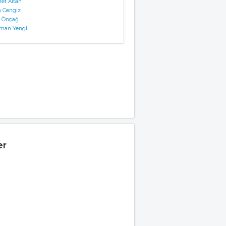
t Altan
 Cengiz
 Önçağ
man Yengil
er