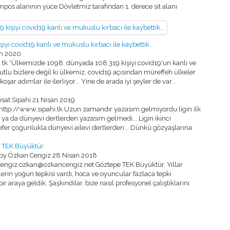
os alanının yüce Dövletmiz tarafından 1. derece sit alanı
i covid19 kanlı ve mukuslu kırbacı ile kaybettik...
an 2020
.tk *Ülkemizde 1098, dünyada 108.319 kişiyi covid19'un kanlı ve
mutlu bizlere değil ki ülkemiz, covid19 açısından müreffeh ülkeler
r adımlar ile ilerliyor... Yine de arada iyi şeyler de var...
sat Sipahi
21 Nisan 2019
http://www.sipahi.tk Uzun zamandır yazasım gelmiyordu ligin ilk
ya da dünyevi dertlerden yazasım gelmedi... Ligin ikinci
er çoğunlukla dünyevi ailevi dertlerden... Dünkü gözyaşlarına
 TEK Büyüktür.
 by Özkan Cengiz
28 Nisan 2018
engiz ozkan@ozkancengiz.net Göztepe TEK Büyüktür. Yıllar
rin yoğun tepkisi vardı, hoca ve oyuncular fazlaca tepki
 bir araya geldik. Şaşkındılar, bize nasıl profesyonel çalıştıklarını