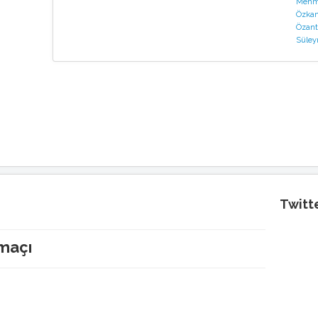
Mehme
Özkan
Özant
Süley
Twitt
maçı