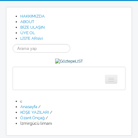
HAKKIMIZDA
ABOUT
BİZE ULAŞIN
ÜYE OL
LÍSTE ARsivi
arama...
Anasayfa
Göztepe
Anasayfa
/
Tarihimizden
KÖŞE YAZILARI
/
Göztepe SK Tüzügü
Özant Önçağ
/
Göztepe Marşı
İzmirgücü limanı
Resmi Site
Etkinlikler
Haberler