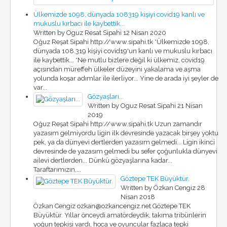
Ülkemizde 1098, dünyada 108319 kişiyi covid19 kanlı ve
mukuslu kırbacı ile kaybettik...
Written by Oguz Resat Sipahi
12 Nisan 2020
Oğuz Reşat Sipahi http://www.sipahi.tk *Ülkemizde 1098,
dünyada 108.319 kişiyi covid19'un kanlı ve mukuslu kırbacı
ile kaybettik... *Ne mutlu bizlere değil ki ülkemiz, covid19
açısından müreffeh ülkeler düzeyini yakalama ve aşma
yolunda koşar adımlar ile ilerliyor... Yine de arada iyi şeyler de
var...
Gözyaşları...
Written by Oguz Resat Sipahi
21 Nisan
2019
Oğuz Reşat Sipahi http://www.sipahi.tk Uzun zamandır
yazasım gelmiyordu ligin ilk devresinde yazacak birşey yoktu
pek, ya da dünyevi dertlerden yazasım gelmedi... Ligin ikinci
devresinde de yazasım gelmedi bu sefer çoğunlukla dünyevi
ailevi dertlerden... Dünkü gözyaşlarına kadar...
Taraftarımızın,...
Göztepe TEK Büyüktür.
Written by Özkan Cengiz
28
Nisan 2018
Özkan Cengiz ozkan@ozkancengiz.net Göztepe TEK
Büyüktür. Yıllar önceydi amatördeydik, takıma tribünlerin
yoğun tepkisi vardı, hoca ve oyuncular fazlaca tepki