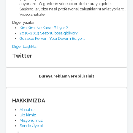
alıyorlardı. O günlerin yöneticileri ile bir araya geldik.
Şaşkındılar, bize nasıl profesyonel çalıştıklarını anlatıyorlardı.
Video analizler...
Diğer yazılar:
Kim Kimi Ne Kadar Biliyor ?
2018-2019 Sezonu boşa gidiyor?
Göztepe Kervanı Yola Devam Ediyor…
Diğer başlıklar
Twitter
Buraya reklam verebilirsiniz
HAKKIMIZDA
About us
Biz kimiz
Misyonumuz
Sende Üye ol