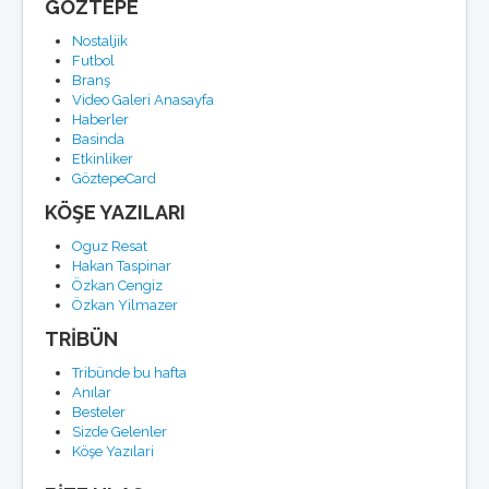
GÖZTEPE
Nostaljik
Futbol
Branş
Video Galeri Anasayfa
Haberler
Basinda
Etkinliker
GöztepeCard
KÖŞE YAZILARI
Oguz Resat
Hakan Taspinar
Özkan Cengiz
Özkan Yilmazer
TRİBÜN
Tribünde bu hafta
Anılar
Besteler
Sizde Gelenler
Köşe Yazılari