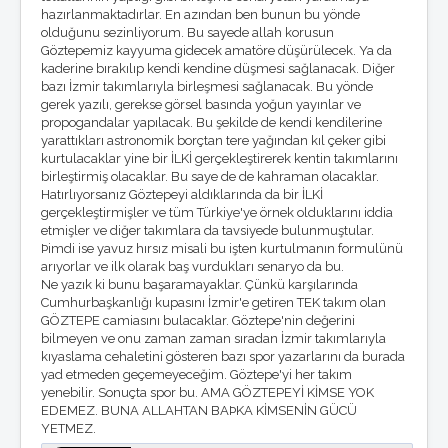
Foto Galeri
hazırlanmaktadırlar. En azından ben bunun bu yönde
Masaüstü Resimler
olduğunu sezinliyorum. Bu sayede allah korusun
Winamp Skinleri
Göztepemiz kayyuma gidecek amatöre düşürülecek. Ya da
Ekran Koruyucu
kaderine bırakılıp kendi kendine düşmesi sağlanacak. Diğer
bazı İzmir takımlarıyla birleşmesi sağlanacak. Bu yönde
KÖŞE YAZILARI
gerek yazılı, gerekse görsel basında yoğun yayınlar ve
O.Reşat Sipahi
propogandalar yapılacak. Bu şekilde de kendi kendilerine
Mustafa Dalyanoğlu
yarattıkları astronomik borçtan tere yağından kıl çeker gibi
Koray Emre Çokbankır
kurtulacaklar yine bir İLKİ gerçekleştirerek kentin takımlarını
Serkan Boyacıoğlu
birleştirmiş olacaklar. Bu saye de de kahraman olacaklar.
Burçak Ünsal
Hatırlıyorsanız Göztepeyi aldıklarında da bir İLKİ
Hakan Taşpınar
gerçekleştirmişler ve tüm Türkiye'ye örnek olduklarını iddia
Mehmet Altan
etmişler ve diğer takımlara da tavsiyede bulunmuştular.
Özkan Cengiz
Þimdi ise yavuz hırsız misali bu işten kurtulmanın formulünü
Özant Önçağ
arıyorlar ve ilk olarak baş vurdukları senaryo da bu.
Süleyman Yengil
Ne yazık ki bunu başaramayaklar. Çünkü karşılarında
Cumhurbaşkanlığı kupasını İzmir'e getiren TEK takım olan
GÖZTEPE camiasını bulacaklar. Göztepe'nin değerini
bilmeyen ve onu zaman zaman sıradan İzmir takımlarıyla
kıyaslama cehaletini gösteren bazı spor yazarlarını da burada
yad etmeden geçemeyeceğim. Göztepe'yi her takım
yenebilir. Sonuçta spor bu. AMA GÖZTEPEYİ KİMSE YOK
EDEMEZ. BUNA ALLAHTAN BAÞKA KİMSENİN GÜCÜ
YETMEZ.