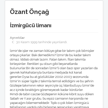
Basında Göztepe
Göztepe'nin Enleri
Özant Önçağ
GöztepeLIST
Medyada GöztepLIST
İzmirgücü limanı
Künye/temsilcilikler
Toplantılar
Listeden seçmeler
Ayrıntılar
GöztepeLIST'e Katkı
30 Kasım 1999 tarihinde yayınlandı.
Ödüller
Basın bildirileri
İzmir'de işler ne zaman kötüye gitse bir takım çok bilmişler
Nasıl üye olurum ?
ortaya çıkarlar. Bak demedikmi? İzmir'de bu kadar takım
Anketler
olmaz. İddialı olmak lazım. Falan takım, filan takımla
Röportajlar
birleşsinler. Renkleri şu olsun gibi beyanatlarda
Tribün
bulunurlar.Bir de sonradan İzmir'li olan bazı spor yazarları da
gevrek kahkahalarıyla bunlara medyada kol kanat
Tribünde bu hafta
gererler.Oysa bu at gözlüklüler 2002-2003 sezonunda
Tribün anıları
İzmir'in süper ligde 2 takımla temsil edildiğini ve bu şehrin
Tribün besteleri
Göztepe takımının rekor seyirciyle üç İstanbulluyu İzmir'de
Tezahürat Kayıtları
acz içinde bıraktığını göremeyecek kadar kördürler.
Taraftar Anayasası
Þimdi de tabiri caizse Göztepenin köküne kibrit suyu döken
Multimedya
Sabah ve Y.asır grubu, bu eşsiz camianın karşısında ne
yapacağını bilememektedir. Tıpkı o çok bilen İzmirgücü
Göztepe TV
tellallarının yaptığı gibi birleşme senaryoları yaratmaya