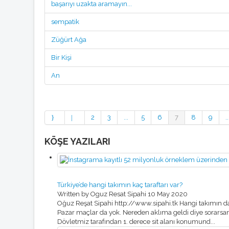
başarıyı uzakta aramayın...
sempatik
Züğürt Ağa
Bir Kişi
An
2
3
...
5
6
7
8
9
..
KÖŞE YAZILARI
Türkiye’de hangi takımın kaç taraftarı var?
Written by Oguz Resat Sipahi
10 May 2020
Oğuz Reşat Sipahi http://www.sipahi.tk Hangi takımın dah
Pazar maçlar da yok. Nereden aklıma geldi diye sorars
Dövletmiz tarafından 1. derece sit alanı konumund...