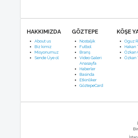
HAKKIMIZDA
GÖZTEPE
KÖŞE Y
About us
Nostaljik
Oguz R
Biz kimiz
Futbol
Hakan 
Misyonumuz
Branş
Özkan 
Sende Üye ol
Video Galeri
Özkan 
Anasayfa
Haberler
Basinda
Etkinliker
GöztepeCard
Bi
İsta