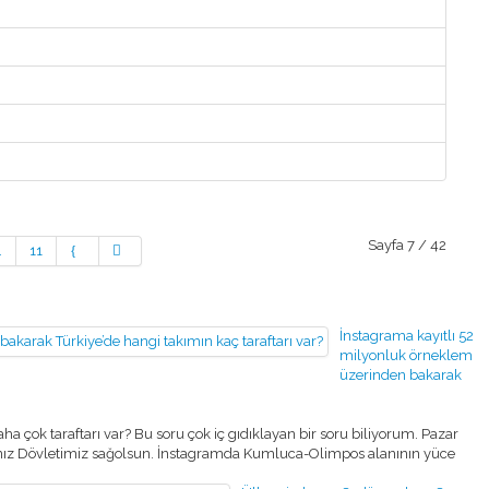
Sayfa 7 / 42
.
11
İnstagrama kayıtlı 52
milyonluk örneklem
üzerinden bakarak
a çok taraftarı var? Bu soru çok iç gıdıklayan bir soru biliyorum. Pazar
anız Dövletimiz sağolsun. İnstagramda Kumluca-Olimpos alanının yüce