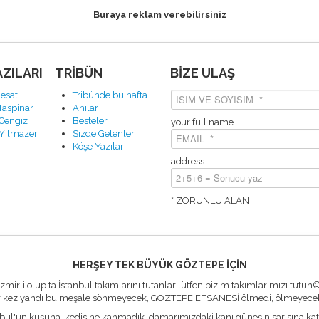
Buraya reklam verebilirsiniz
AZILARI
TRİBÜN
BİZE ULAŞ
esat
Tribünde bu hafta
Taspinar
Anılar
Cengiz
Besteler
your full name.
Yilmazer
Sizde Gelenler
Köşe Yazılari
address.
* ZORUNLU ALAN
HERŞEY TEK BÜYÜK GÖZTEPE İÇİN
İzmirli olup ta İstanbul takımlarını tutanlar lütfen bizim takımlarımızı tutun
r kez yandı bu meşale sönmeyecek, GÖZTEPE EFSANESİ ölmedi, ölmeyec
nbul'un kuşuna, kedisine kanmadık, damarımızdaki kanı güneşin sarısına kat