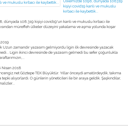
Ülkemizde 1098, dünyada 108319
kişiyi covid19 kanlı ve mukuslu
kırbacı ile kaybettik...
 dünyada 108.319 kişiyi covid19'un kanlı ve mukuslu kırbacı ile
9 açısından müreffeh ülkeler düzeyini yakalama ve aşma yolunda koşar
 2019
tk Uzun zamandır yazasım gelmiyordu ligin ilk devresinde yazacak
edi... Ligin ikinci devresinde de yazasım gelmedi bu sefer çoğunlukla
raftarımızın,...
8 Nisan 2018
engiz.net Göztepe TEK Büyüktür. Yıllar önceydi amatördeydik, takıma
epki alıyorlardı. O günlerin yöneticileri ile bir araya geldik. Şaşkındılar,
alizler...