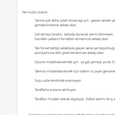
Ne mutlu bize ki ,
Yerine çok daha iyileri alınacağı için , geçen seneki 
gönderilmesine sebep olan
Gol atmayı bırakın, sahada duracak yerini bilmeyen 
transferi yabancı forvetleri almamıza sebep olan
Tek forvet taktiği sebebiyle geçen sene şampiyonluğ
pozisyonuna dahi giremememize sebep olan
Oyuna müdahale etmek için , ya gol yemeyi ya da 
Takıma müdahale etmek için liderin 11 puan gerisi
Suçu asla kendinde aramayan
Taraftarla arasına set koyan
Taraftarı müşteri olarak algılayıp , futbol takımı ile i
Yani başarısızlığımızın yegane sebebi olan 2 kişiden kurt