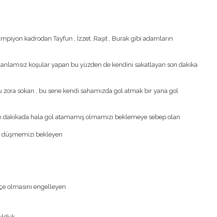
şampiyon kadrodan Tayfun , İzzet ,Raşit , Burak gibi adamların
, anlamsız koşular yapan bu yüzden de kendini sakatlayan son dakika
u zora sokan , bu sene kendi sahamızda gol atmak bir yana gol
70.dakikada hala gol atamamış olmamızı beklemeye sebep olan
ne düşmemizi bekleyen
ç içe olmasını engelleyen
ulduk ,