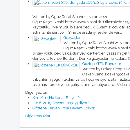
Written by Oguz Resat Sipahi
12 Nisan 2020
Oğuz Reşat Sipahi http://www.sipahi.tk *Ülkemizde 1098,
kaybettik... *Ne mutlu bizlere değil ki ülkemiz, covid1
adımlar ile ilerliyor... Yine de arada iyi şeyler de var...
Gözyaşları...
Written by Oguz Resat Sipahi
21 Nisan
Oğuz Reşat Sipahi http://www.sipahi.
birşey yoktu pek, ya da dünyevi dertlerden yazasım gelm
dünyevi ailevi dertlerden... Dünkü gözyaşlarına kadar... Ta
Göztepe TEK Büyüktür.
Written by Özkan Cengiz
2
Özkan Cengiz ozkan@ozkanc
tribünlerin yoğun tepkisi vardı, hoca ve oyuncular fazlaca t
bize nasıl profesyonel çalıştıklarını anlatıyorlardı. Video an
Diğer yazılar:
Kim Kimi Ne Kadar Biliyor ?
2018-2019 Sezonu boşa gidiyor?
Göztepe Kervanı Yola Devam Ediyor…
Diğer başlıklar