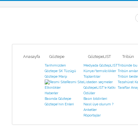
a
Anasayfa
Göztepe
GöztepeLIST
Tribün
Tarihimizden
Medyada GöztepLIST
Tribünde bu
Göztepe SK Tüzügü
Künye/temsilcilikler
Tribün anılar
Göztepe Marşı
Toplantılar
Tribün bestel
Resmi Site
Listeden seçmeler
Tezahürat Ka
GöztepeLIST'e Katkı
Taraftar Ana
Etkinlikler
Ödüller
Haberler
Basın bildirileri
Basında Göztepe
Nasıl üye olurum ?
Göztepe'nin Enleri
Anketler
Röportajlar