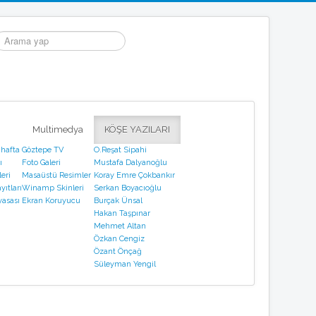
rama...
Multimedya
KÖŞE YAZILARI
 hafta
Göztepe TV
O.Reşat Sipahi
ı
Foto Galeri
Mustafa Dalyanoğlu
eri
Masaüstü Resimler
Koray Emre Çokbankır
yıtları
Winamp Skinleri
Serkan Boyacıoğlu
yasası
Ekran Koruyucu
Burçak Ünsal
Hakan Taşpınar
Mehmet Altan
Özkan Cengiz
Özant Önçağ
Süleyman Yengil