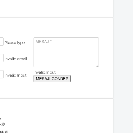
Please type
Invalid email
Invalid Input
Invalid Input
©
ek©
tık.©