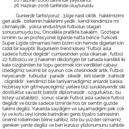
26 Haziran 2008 tarihinde yayınlandı.
26 Haziran 2008 tarihinde oluşturuldu
Gunlerdir tartisiyoruz , 3.lige nasil ciktik , hakkimizimi
geri aldik , birilerinin hakkinimi yedik , kendi kendimize mi
cikmaliydik , yoksa endustriyel futbolun olagan
sonucumuydu bu… Oncelikle pratikte bakalim , Goztepe
isminin su an profesyonel liglerde hatta bence Turkcell
Super Lig’de olmamasi hem bizim icin hemde digerleri icin
ciddi bir kayiptir. Bugunlerin trend klisesi “Futbol asla
sadece futbol degildir” cumlesinden yola cikarsak , futbol
22 futbolcu ve 3 hakemin dikdortgen bir sahada karsilikli iki
kale cizgisinden bir topu gecirmek icin verdikleri cabayi
izledigimiz sevimli bir oyunun cok otesindedir artik. Futbol
heyecandir , tutkudur , paradir , sikedir , kirli islerdir , bahisdir
, cilginliktir , kendimizi bile taniyamadigimiz anlardir, baska
hicbirsey icin gitmeyecegimiz yerlere bizi surukleyendir, siki
dostluktur, savastir, baristir, diplomasidir , ozgurluktur…. bu
listeyi uzatabiliriz , sonuc olarak Futbol asla sadece futbol
degildir ve bizde sadece Izmir’de hos bir semtin guzide
takimi degiliz. Yukarida saydigim ve sayamadigim pek cok
iyi ve kotu seyi icinde barindiran genis tiyatro sahnesinin
onemli rollerinden birine sahibiz, iste bu yuzden olmamiz
gereken yerde degiliz ve ben kurulus yildonumunu sahilde