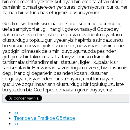
binlerce mesale yakarak kutlayan binlerce taraftari olan bir
camianin olmasi gereken yer surasi diyemiyorum cunku her
zaman bir ustunu hak ettigimizi dusunuyorum.
Gelelim isin teorik kismina , bir soru : super lig , ucuncu lig ,
uefa sampiyonlar ligi , hangi ligde oynasaydi Goztepeyi
daha cok severdiniz , iste bu soruya cevabi olmayanlarin
olusturdugu toplulugun uyeleriyiz hepimiz aslinda…cunku
bu sorunun cevabi yok biz nerede , ne zaman , kiminle, ne
yaptigini bilmesek de ismini duydugumuzda pesinden
gittigimiz bir takimin taraftarlariyiz , bunun disindaki
tartismalar,siniflandirmalar , statuler , ligler , kupalar kisir
tartismalardir. Her zaman savundugum uzere ; biz basarinin
degil inandigi degerlerin pesinden kosan , dusunen,
sorgulayan , isyan eden , unutmayan , unutturmayan ,
guclu ve ozgur insanlarin olusturdugu bir topluluguz… iste
bu yuzden biz Goztepeli olmaktan gurur duyuyoruz…
<<
Teoride ve Pratikde Göztepe
>>