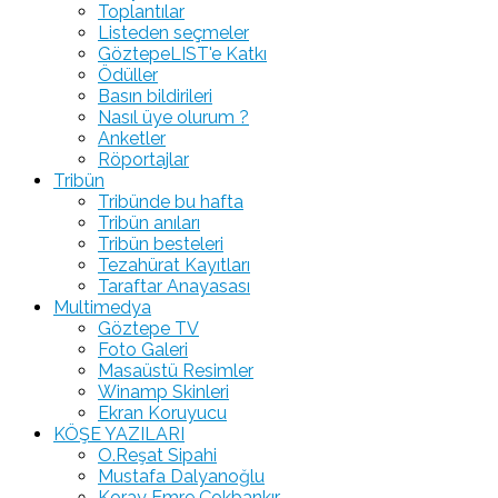
Toplantılar
Listeden seçmeler
GöztepeLIST'e Katkı
Ödüller
Basın bildirileri
Nasıl üye olurum ?
Anketler
Röportajlar
Tribün
Tribünde bu hafta
Tribün anıları
Tribün besteleri
Tezahürat Kayıtları
Taraftar Anayasası
Multimedya
Göztepe TV
Foto Galeri
Masaüstü Resimler
Winamp Skinleri
Ekran Koruyucu
KÖŞE YAZILARI
O.Reşat Sipahi
Mustafa Dalyanoğlu
Koray Emre Çokbankır