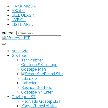
HAKKIMIZDA
ABOUT
BİZE ULAŞIN
ÜYE OL
LÍSTE ARsivi
arama...
Anasayfa
Göztepe
Tarihimizden
Göztepe SK Tüzügü
Göztepe Marşı
Resmi Site
Etkinlikler
Haberler
Basında Göztepe
Göztepe'nin Enleri
GöztepeLIST
Medyada GöztepLIST
Künye/temsilcilikler