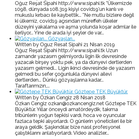
Oğuz Reşat Sipahi http://www.sipahi.tk *Ülkemizde
1098, dünyada 108.319 kişiyi covid19'un kanlı ve
mukuslu kırbacı ile kaybettik... *Ne mutlu bizlere değil
ki ülkemiz, covid19 açısından müreffeh ülkeler
düzeyini yakalama ve aşma yolunda koşar adımlar ile
ilerliyor... Yine de arada iyi şeyler de var...
Gözyaşları...
Written by Oguz Resat Sipahi
21 Nisan 2019
Oğuz Reşat Sipahi http://www.sipahi.tk Uzun
zamandır yazasım gelmiyordu ligin ilk devresinde
yazacak birşey yoktu pek, ya da dünyevi dertlerden
yazasım gelmedi... Ligin ikinci devresinde de yazasım
gelmedi bu sefer çoğunlukla dünyevi ailevi
dertlerden... Dünkü gözyaşlarına kadar...
Taraftarımızın,...
Göztepe TEK Büyüktür.
Written by Özkan Cengiz
28 Nisan 2018
Özkan Cengiz ozkan@ozkancengiz.net Göztepe TEK
Büyüktür. Yıllar önceydi amatördeydik, takıma
tribünlerin yoğun tepkisi vardı, hoca ve oyuncular
fazlaca tepki alıyorlardı. O günlerin yöneticileri ile bir
araya geldik. Şaşkındılar, bize nasıl profesyonel
çalıştıklarını anlatıyorlardı. Video analizler...