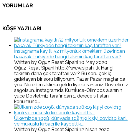
YORUMLAR
KÖŞE YAZILARI
İnstagrama kayıtlı 52 milyonluk örneklem üzerinden
bakarak Türkiye’de hangi takımın kaç taraftarı var?
Written by Oguz Resat Sipahi
10 May 2020
Oğuz Reşat Sipahi http://www.sipahi.tk Hangi
takımın daha çok taraftarı var? Bu soru çok iç
gıdıklayan bir soru biliyorum. Pazar Pazar maçlar da
yok. Nereden aklıma geldi diye sorarsanız Dövletimiz
sağolsun. İnstagramda Kumluca-Olimpos alanının
yüce Dövletmiz tarafından 1. derece sit alanı
konumund...
Ülkemizde 1098, dünyada 108319 kişiyi covid19 kanlı
ve mukuslu kırbacı ile kaybettik...
Written by Oguz Resat Sipahi
12 Nisan 2020