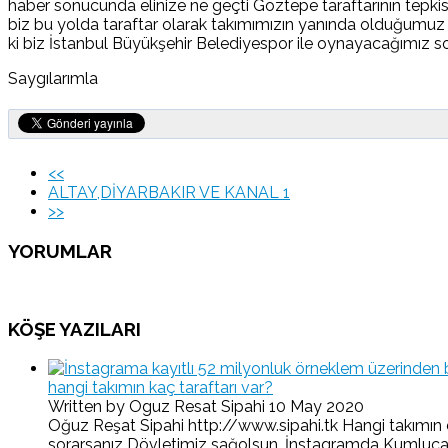
haber sonucunda elinize ne geçti Göztepe taraftarının tepki
biz bu yolda taraftar olarak takımımızın yanında olduğumuz
ki biz İstanbul Büyükşehir Belediyespor ile oynayacağımız 
Saygılarımla
<<
ALTAY,DİYARBAKIR VE KANAL 1
>>
YORUMLAR
KÖŞE YAZILARI
hangi takımın kaç taraftarı var?
Written by Oguz Resat Sipahi
10 May 2020
Oğuz Reşat Sipahi http://www.sipahi.tk Hangi takımın d
sorarsanız Dövletimiz sağolsun. İnstagramda Kumluca-O