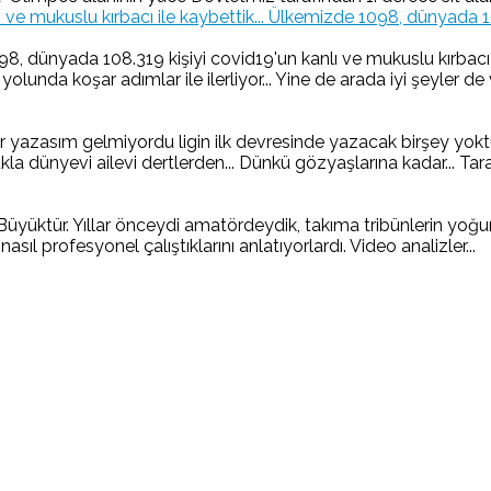
Ülkemizde 1098, dünyada 1083
 dünyada 108.319 kişiyi covid19'un kanlı ve mukuslu kırbacı il
nda koşar adımlar ile ilerliyor... Yine de arada iyi şeyler de v
yazasım gelmiyordu ligin ilk devresinde yazacak birşey yoktu
 dünyevi ailevi dertlerden... Dünkü gözyaşlarına kadar... Taraft
ür. Yıllar önceydi amatördeydik, takıma tribünlerin yoğun te
 nasıl profesyonel çalıştıklarını anlatıyorlardı. Video analizler...