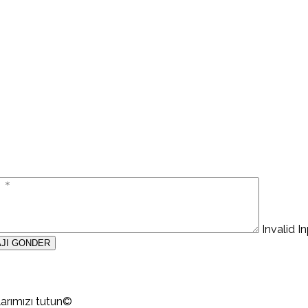
Invalid I
mlarımızı tutun©