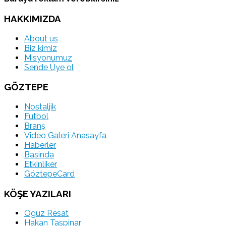
HAKKIMIZDA
About us
Biz kimiz
Misyonumuz
Sende Üye ol
GÖZTEPE
Nostaljik
Futbol
Branş
Video Galeri Anasayfa
Haberler
Basinda
Etkinliker
GöztepeCard
KÖŞE YAZILARI
Oguz Resat
Hakan Taspinar