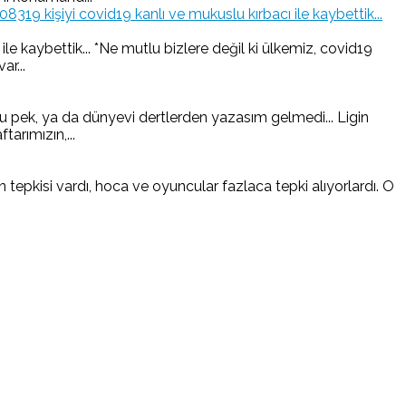
19 kişiyi covid19 kanlı ve mukuslu kırbacı ile kaybettik...
e kaybettik... *Ne mutlu bizlere değil ki ülkemiz, covid19
ar...
 pek, ya da dünyevi dertlerden yazasım gelmedi... Ligin
arımızın,...
pkisi vardı, hoca ve oyuncular fazlaca tepki alıyorlardı. O