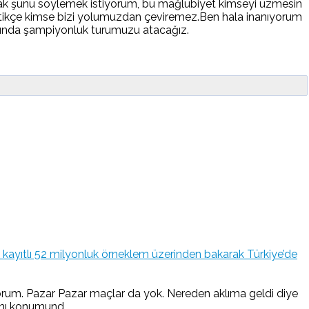
arak şunu söylemek istiyorum, bu mağlubiyet kimseyi üzmesin
ttikçe kimse bizi yolumuzdan çeviremez.Ben hala inanıyorum
adında şampiyonluk turumuzu atacağız.
kayıtlı 52 milyonluk örneklem üzerinden bakarak Türkiye’de
iyorum. Pazar Pazar maçlar da yok. Nereden aklıma geldi diye
nı konumund...