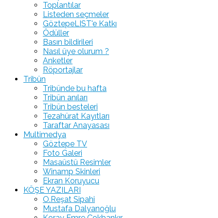
Toplantılar
Listeden seçmeler
GöztepeLIST'e Katkı
Ödüller
Basın bildirileri
Nasıl üye olurum ?
Anketler
Röportajlar
Tribün
Tribünde bu hafta
Tribün anıları
Tribün besteleri
Tezahürat Kayıtları
Taraftar Anayasası
Multimedya
Göztepe TV
Foto Galeri
Masaüstü Resimler
Winamp Skinleri
Ekran Koruyucu
KÖŞE YAZILARI
O.Reşat Sipahi
Mustafa Dalyanoğlu
Koray Emre Çokbankır