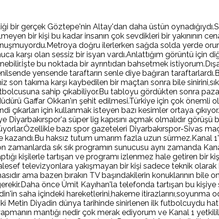
ettiği bir gerçek Göztepe'nin Altay'dan daha üstün oynadığıyd
eyen bir kişi bu kadar insanın çok sevdikleri bir yakınının cen
konuşmuyordu.Metroya doğru ilerlerken sağda solda yerde orura
 karşı olan sessiz bir isyan vardı.Anlattığım görüntü için diğer
nebilir.İşte bu noktada bir ayrıntıdan bahsetmek istiyorum.Dışa
ilsende yensende taraftarın senle diye bağıran taraftarlardı.Bu
iz son takıma karşı kaybedilen bir maçtan sonra bile sinirini,sı
e futbolcusuna sahip çıkabiliyor.Bu tabloyu gördükten sonra pa
rü Gaffar Okkan'ın şehit edilmesi.Türkiye için çok önemli olan
i çıkarları için kullanmak isteyen bazı kesimler ortaya çıkıyor
e Diyarbakırspor'a süper lig kapısını açmak olmalıdır görüşü 
yorlar.Özellikle bazı spor gazeteleri Diyarbakırspor-Sivas maç
 ve kazandı.Bu haksız tutum umarım fazla uzun sürmez.Kanal 1'
 zamanlarda sık sık programın sunucusu aynı zamanda Kanal 1 s
ptığı kişilerle tartışan ve programı izlenmez hale getiren bir k
televizyonlara yakışmayan bir kişi sadece teknik olarak bile 
sıdır ama bazen bırakın TV başındakilerin konuklarının bile o
erekir.Daha önce Ümit Kayıhan'la telefonda tartışan bu kişiye 
n'in saha içindeki hareketlerini,hakeme itirazlarını,soyunma o
nki Metin Diyadin dünya tarihinde sinirlenen ilk futbolcuydu ha
 yapmanın mantığı nedir çok merak ediyorum ve Kanal 1 yetkili