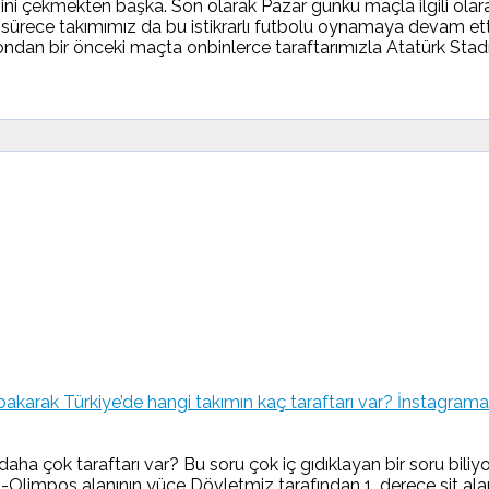
sini çekmekten başka. Son olarak Pazar günkü maçla ilgili ol
 sürece takımımız da bu istikrarlı futbolu oynamaya devam e
sondan bir önceki maçta onbinlerce taraftarımızla Atatürk St
İnstagrama 
aha çok taraftarı var? Bu soru çok iç gıdıklayan bir soru bil
limpos alanının yüce Dövletmiz tarafından 1. derece sit ala