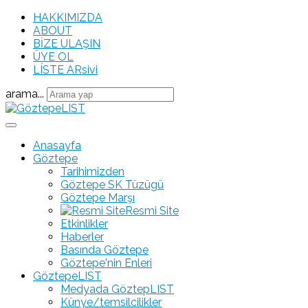
HAKKIMIZDA
ABOUT
BİZE ULAŞIN
ÜYE OL
LÍSTE ARsivi
arama...
Anasayfa
Göztepe
Tarihimizden
Göztepe SK Tüzügü
Göztepe Marşı
Resmi Site
Etkinlikler
Haberler
Basında Göztepe
Göztepe'nin Enleri
GöztepeLIST
Medyada GöztepLIST
Künye/temsilcilikler