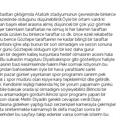
ı.Stadtan çıktığımda Atatürk stadyumunun çevresinde binlerce
azesinde olduğunu düşünebilirdi.Öyle bir ortam vardı ki
n başını elleri arasına almış düşünceli bir çok yüz görmek
 takımların taraftarları ne olmuş ki her takımın taraftarı
rıda üzülen bu binlerce taraftar 10 dk. önce ezeli rekabette
 bence Göztepe taraftarının ne kadar bilinçli bir taraftar
kıntısını içine atıp bunun bir son olmadığını ve sezon sonuna
zar günü Göztepeli olduğum için bir kez daha gurur
 bir değerin kalleş kurşunlara hedef olmasının acısını hala
.Bu suikastın mağduru Diyarbakırspor gibi gösteriliyor haliyle
basının bazı kesimlerinde hakim.Peki sormak istiyorum bu
ından bahsederken öyle bir hava yarattılarki sanki
in pazar günleri yayınlanan spor programını sanırım pek
por müdürü olan kişiye karşı tepkilerimizi dile getirdik.
işi. Kendisinin kişiliği hakkında hiç bir yorum yapamam çünkü
baksak orada işi olmadığını söyleyebiliriz.Birincisi bir
nu anlamadığını gördüm.İkincisi spor programı yapan bir
son olarak Metin Diyadin gerekli cevapları verdi.Olayı
dasına giderken yaptığı bazı serzenişleri kamerayla çekmişler
tta sinirlenmekle kalmamıştı ilk defa maçtan sonra bir
lerinden bu sayfayı takip edenler varsa sormak isterim bu