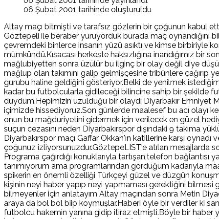
06 Şubat 2001 tarihinde yayınlandı.
06 Şubat 2001 tarihinde oluşturuldu
Altay maçı bitmişti ve tarafsız gözlerin bir çoğunun kabul 
Göztepeli ile beraber yürüyorduk burada maç oynandığını bilm
çevremdeki binlerce insanın yüzü asıktı ve kimse birbiriyle 
mümkündü.Kısacası herkeste haksızlığına inandığımız bir sonuca
mağlubiyetten sonra üzülür bu ilginç bir olay değil diye düşü
mağlup olan takımını galip gelmişçesine tribünlere çağırıp yen
gurubu haline geldiğini gösteriyor.Belki de yenilmek istediğim
kadar bu futbolcularla gidileceği bilincine sahip bir şekild
duydum.Hepimizin üzüldüğü bir olaydı Diyarbakır Emniyet Müdü
içimizde hissediyoruz.Son günlerde maalesef bu acı olayı kend
onun bu mağduriyetini gidermek için verilecek en güzel hediy
suçun cezasını neden Diyarbakırspor dışındaki 9 takıma yüklü
Diyarbakırspor maçı Gaffar Okkan'ın katillerine karşı oynadı
çoğunuz izliyorsunuzdur.GöztepeLIST'e atılan mesajlarda son
Programa çağırdığı konuklarıyla tartışan,telefon bağlantısı ya
tanımıyorum ama programlarından gördüğüm kadarıyla maalesef 
spikerin en önemli özelliği Türkçeyi güzel ve düzgün konuşma
kişinin neyi haber yapıp neyi yapmaması gerektiğini bilmesi g
bilmeyenler için anlatayım Altay maçından sonra Metin Diyadi
araya da bol bol biip koymuşlar.Haberi öyle bir verdiler ki sa
futbolcu hakemin yanına gidip itiraz etmişti.Böyle bir haber