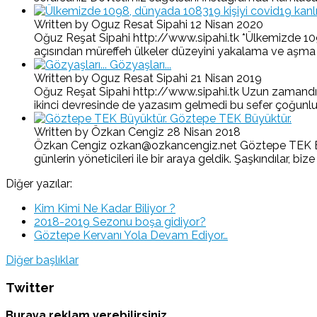
Written by Oguz Resat Sipahi
12 Nisan 2020
Oğuz Reşat Sipahi http://www.sipahi.tk *Ülkemizde 1098,
açısından müreffeh ülkeler düzeyini yakalama ve aşma yolu
Gözyaşları...
Written by Oguz Resat Sipahi
21 Nisan 2019
Oğuz Reşat Sipahi http://www.sipahi.tk Uzun zamandır 
ikinci devresinde de yazasım gelmedi bu sefer çoğunlukla
Göztepe TEK Büyüktür.
Written by Özkan Cengiz
28 Nisan 2018
Özkan Cengiz ozkan@ozkancengiz.net Göztepe TEK Büyükt
günlerin yöneticileri ile bir araya geldik. Şaşkındılar, bize
Diğer yazılar:
Kim Kimi Ne Kadar Biliyor ?
2018-2019 Sezonu boşa gidiyor?
Göztepe Kervanı Yola Devam Ediyor…
Diğer başlıklar
Twitter
Buraya reklam verebilirsiniz