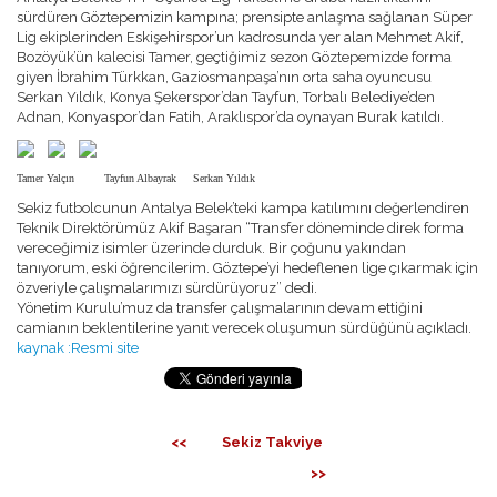
GÖZTEPELIST'E KATKI
sürdüren Göztepemizin kampına; prensipte anlaşma sağlanan Süper
ÖDÜLLER
Lig ekiplerinden Eskişehirspor’un kadrosunda yer alan Mehmet Akif,
BASIN BILDIRILERI
Bozöyük’ün kalecisi Tamer, geçtiğimiz sezon Göztepemizde forma
NASIL ÜYE OLURUM ?
giyen İbrahim Türkkan, Gaziosmanpaşa’nın orta saha oyuncusu
ANKETLER
Serkan Yıldık, Konya Şekerspor’dan Tayfun, Torbalı Belediye’den
RÖPORTAJLAR
Adnan, Konyaspor’dan Fatih, Araklıspor’da oynayan Burak katıldı.
TRIBÜN
TRIBÜNDE BU HAFTA
Tamer Yalçın Tayfun Albayrak Serkan Yıldık
TRIBÜN ANILARI
TRIBÜN BESTELERI
Sekiz futbolcunun Antalya Belek’teki kampa katılımını değerlendiren
TEZAHÜRAT KAYITLARI
Teknik Direktörümüz Akif Başaran “Transfer döneminde direk forma
TARAFTAR ANAYASASI
vereceğimiz isimler üzerinde durduk. Bir çoğunu yakından
tanıyorum, eski öğrencilerim. Göztepe’yi hedeflenen lige çıkarmak için
MULTIMEDYA
özveriyle çalışmalarımızı sürdürüyoruz” dedi.
GÖZTEPE TV
Yönetim Kurulu’muz da transfer çalışmalarının devam ettiğini
FOTO GALERI
camianın beklentilerine yanıt verecek oluşumun sürdüğünü açıkladı.
MASAÜSTÜ RESIMLER
kaynak :Resmi site
WINAMP SKINLERI
EKRAN KORUYUCU
KÖŞE YAZILARI
O.REŞAT SIPAHI
<<
Sekiz Takviye
MUSTAFA DALYANOĞLU
KORAY EMRE ÇOKBANKIR
>>
SERKAN BOYACIOĞLU