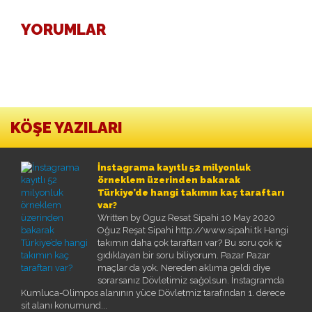
BURÇAK ÜNSAL
HAKAN TAŞPINAR
YORUMLAR
MEHMET ALTAN
ÖZKAN CENGIZ
ÖZANT ÖNÇAĞ
SÜLEYMAN YENGIL
KÖŞE YAZILARI
İnstagrama kayıtlı 52 milyonluk
örneklem üzerinden bakarak
Türkiye’de hangi takımın kaç taraftarı
var?
Written by Oguz Resat Sipahi
10 May 2020
Oğuz Reşat Sipahi http://www.sipahi.tk Hangi
takımın daha çok taraftarı var? Bu soru çok iç
gıdıklayan bir soru biliyorum. Pazar Pazar
maçlar da yok. Nereden aklıma geldi diye
sorarsanız Dövletimiz sağolsun. İnstagramda
Kumluca-Olimpos alanının yüce Dövletmiz tarafından 1. derece
sit alanı konumund...