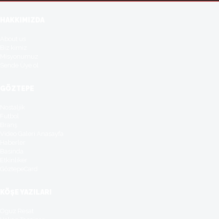
HAKKIMIZDA
About us
Biz kimiz
Misyonumuz
Sende Üye ol
GÖZTEPE
Nostaljik
Futbol
Branş
Video Galeri Anasayfa
Haberler
Basinda
Etkinliker
GöztepeCard
KÖŞE YAZILARI
Oguz Resat