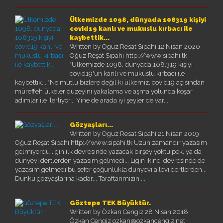
Ülkemizde 1098, dünyada 108319 kişiyi
covid19 kanlı ve mukuslu kırbacı ile
kaybettik...
Written by Oguz Resat Sipahi
12 Nisan 2020
Oğuz Reşat Sipahi http://www.sipahi.tk
*Ülkemizde 1098, dünyada 108.319 kişiyi
covid19'un kanlı ve mukuslu kırbacı ile
kaybettik... *Ne mutlu bizlere değil ki ülkemiz, covid19 açısından
müreffeh ülkeler düzeyini yakalama ve aşma yolunda koşar
adımlar ile ilerliyor... Yine de arada iyi şeyler de var...
Gözyaşları...
Written by Oguz Resat Sipahi
21 Nisan 2019
Oğuz Reşat Sipahi http://www.sipahi.tk Uzun zamandır yazasım
gelmiyordu ligin ilk devresinde yazacak birşey yoktu pek, ya da
dünyevi dertlerden yazasım gelmedi... Ligin ikinci devresinde de
yazasım gelmedi bu sefer çoğunlukla dünyevi ailevi dertlerden...
Dünkü gözyaşlarına kadar... Taraftarımızın,...
Göztepe TEK Büyüktür.
Written by Özkan Cengiz
28 Nisan 2018
Özkan Cengiz ozkan@ozkancengiz.net