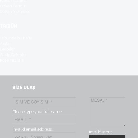
Hakan Taspinar
Özkan Cengiz
Özkan Yilmazer
TRİBÜN
Tribünde bu hafta
Anılar
Besteler
Sizde Gelenler
Köşe Yazılari
BİZE ULAŞ
Please type your full name.
Invalid email address.
Invalid Input