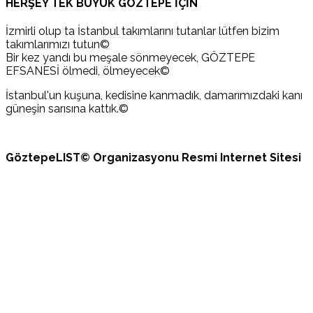
HERŞEY TEK BÜYÜK GÖZTEPE İÇİN
İzmirli olup ta İstanbul takımlarını tutanlar lütfen bizim
takımlarımızı tutun©
Bir kez yandı bu meşale sönmeyecek, GÖZTEPE
EFSANESİ ölmedi, ölmeyecek©
İstanbul'un kuşuna, kedisine kanmadık, damarımızdaki kanı
güneşin sarısına kattık.©
GöztepeLIST© Organizasyonu Resmi Internet Sitesi