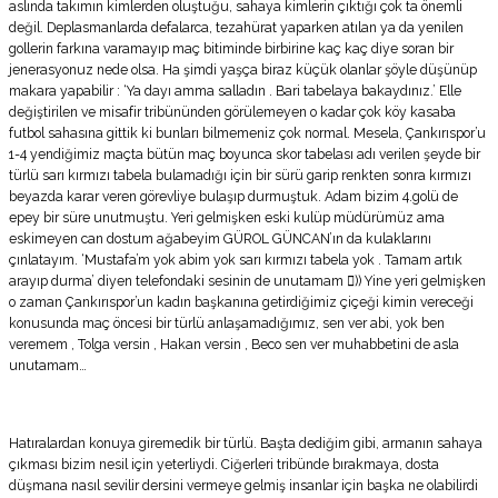
aslında takımın kimlerden oluştuğu, sahaya kimlerin çıktığı çok ta önemli
değil. Deplasmanlarda defalarca, tezahürat yaparken atılan ya da yenilen
gollerin farkına varamayıp maç bitiminde birbirine kaç kaç diye soran bir
jenerasyonuz nede olsa. Ha şimdi yaşça biraz küçük olanlar şöyle düşünüp
makara yapabilir : ‘Ya dayı amma salladın . Bari tabelaya bakaydınız.’ Elle
değiştirilen ve misafir tribününden görülemeyen o kadar çok köy kasaba
futbol sahasına gittik ki bunları bilmemeniz çok normal. Mesela, Çankırıspor’u
1-4 yendiğimiz maçta bütün maç boyunca skor tabelası adı verilen şeyde bir
türlü sarı kırmızı tabela bulamadığı için bir sürü garip renkten sonra kırmızı
beyazda karar veren görevliye bulaşıp durmuştuk. Adam bizim 4.golü de
epey bir süre unutmuştu. Yeri gelmişken eski kulüp müdürümüz ama
eskimeyen can dostum ağabeyim GÜROL GÜNCAN’ın da kulaklarını
çınlatayım. ‘Mustafa’m yok abim yok sarı kırmızı tabela yok . Tamam artık
arayıp durma’ diyen telefondaki sesinin de unutamam )) Yine yeri gelmişken
o zaman Çankırıspor’un kadın başkanına getirdiğimiz çiçeği kimin vereceği
konusunda maç öncesi bir türlü anlaşamadığımız, sen ver abi, yok ben
veremem , Tolga versin , Hakan versin , Beco sen ver muhabbetini de asla
unutamam…
Hatıralardan konuya giremedik bir türlü. Başta dediğim gibi, armanın sahaya
çıkması bizim nesil için yeterliydi. Ciğerleri tribünde bırakmaya, dosta
düşmana nasıl sevilir dersini vermeye gelmiş insanlar için başka ne olabilirdi