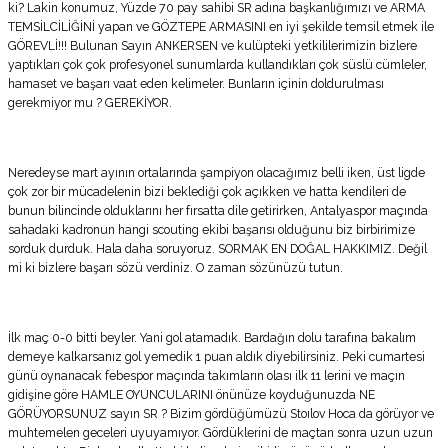
ki? Lakin konumuz, Yüzde 70 pay sahibi SR adına başkanlığımızı ve ARMA
TEMSİLCİLİĞİNİ yapan ve GÖZTEPE ARMASINI en iyi şekilde temsil etmek ile
GÖREVLİ!!! Bulunan Sayın ANKERSEN ve kulüpteki yetkililerimizin bizlere
yaptıkları çok çok profesyonel sunumlarda kullandıkları çok süslü cümleler,
hamaset ve başarı vaat eden kelimeler. Bunların içinin doldurulması
gerekmiyor mu ? GEREKİYOR.
Neredeyse mart ayının ortalarında şampiyon olacağımız belli iken, üst ligde
çok zor bir mücadelenin bizi beklediği çok açıkken ve hatta kendileri de
bunun bilincinde olduklarını her fırsatta dile getirirken, Antalyaspor maçında
sahadaki kadronun hangi scouting ekibi başarısı olduğunu biz birbirimize
sorduk durduk. Hala daha soruyoruz. SORMAK EN DOĞAL HAKKIMIZ. Değil
mi ki bizlere başarı sözü verdiniz. O zaman sözünüzü tutun.
İlk maç 0-0 bitti beyler. Yani gol atamadık. Bardağın dolu tarafına bakalım
demeye kalkarsanız gol yemedik 1 puan aldık diyebilirsiniz. Peki cumartesi
günü oynanacak febespor maçında takımların olası ilk 11 lerini ve maçın
gidişine göre HAMLE OYUNCULARINI önünüze koyduğunuzda NE
GÖRÜYORSUNUZ sayın SR ? Bizim gördüğümüzü Stoılov Hoca da görüyor ve
muhtemelen geceleri uyuyamıyor. Gördüklerini de maçtan sonra uzun uzun