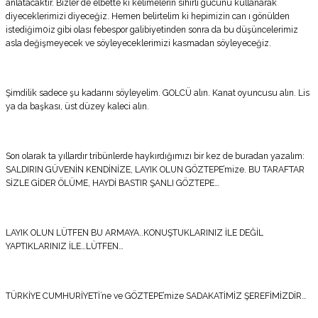
anlatacaktır. Bizler de elbette ki kelimelerin sihirli gücünü kullanarak
diyeceklerimizi diyeceğiz. Hemen belirtelim ki hepimizin can ı gönülden
istediğim0iz gibi olası febespor galibiyetinden sonra da bu düşüncelerimiz
asla değişmeyecek ve söyleyeceklerimizi kasmadan söyleyeceğiz.
Şimdilik sadece şu kadarını söyleyelim. GOLCÜ alın. Kanat oyuncusu alın. Lis
ya da başkası, üst düzey kaleci alın.
Son olarak ta yıllardır tribünlerde haykırdığımızı bir kez de buradan yazalım:
SALDIRIN GÜVENİN KENDİNİZE, LAYIK OLUN GÖZTEPE’mize. BU TARAFTAR
SİZLE GİDER ÖLÜME, HAYDİ BASTIR ŞANLI GÖZTEPE…
LAYIK OLUN LÜTFEN BU ARMAYA..KONUŞTUKLARINIZ İLE DEĞİL
YAPTIKLARINIZ İLE…LÜTFEN…
TÜRKİYE CUMHURİYETİ’ne ve GÖZTEPE’mize SADAKATİMİZ ŞEREFİMİZDİR…