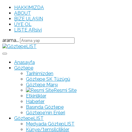
HAKKIMIZDA
ABOUT
BİZE ULAŞIN
ÜYE OL
LÍSTE ARsivi
arama...
Anasayfa
Göztepe
Tarihimizden
Göztepe SK Tüzügü
Göztepe Marşı
Resmi Site
Etkinlikler
Haberler
Basında Göztepe
Göztepe'nin Enleri
GöztepeLIST
Medyada GöztepLIST
Künye/temsilcilikler