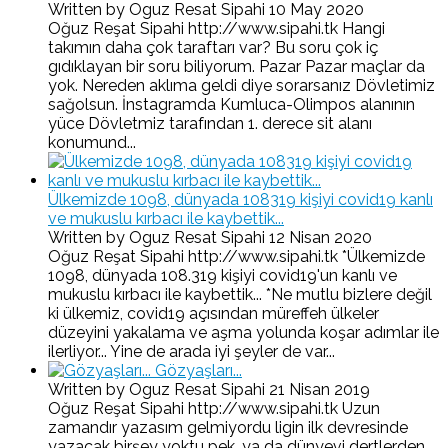
Written by Oguz Resat Sipahi
10 May 2020
Oğuz Reşat Sipahi http://www.sipahi.tk Hangi
takımın daha çok taraftarı var? Bu soru çok iç
gıdıklayan bir soru biliyorum. Pazar Pazar maçlar da
yok. Nereden aklıma geldi diye sorarsanız Dövletimiz
sağolsun. İnstagramda Kumluca-Olimpos alanının
yüce Dövletmiz tarafından 1. derece sit alanı
konumund...
Ülkemizde 1098, dünyada 108319 kişiyi covid19 kanlı
ve mukuslu kırbacı ile kaybettik...
Written by Oguz Resat Sipahi
12 Nisan 2020
Oğuz Reşat Sipahi http://www.sipahi.tk *Ülkemizde
1098, dünyada 108.319 kişiyi covid19'un kanlı ve
mukuslu kırbacı ile kaybettik... *Ne mutlu bizlere değil
ki ülkemiz, covid19 açısından müreffeh ülkeler
düzeyini yakalama ve aşma yolunda koşar adımlar ile
ilerliyor... Yine de arada iyi şeyler de var...
Gözyaşları...
Written by Oguz Resat Sipahi
21 Nisan 2019
Oğuz Reşat Sipahi http://www.sipahi.tk Uzun
zamandır yazasım gelmiyordu ligin ilk devresinde
yazacak birşey yoktu pek, ya da dünyevi dertlerden