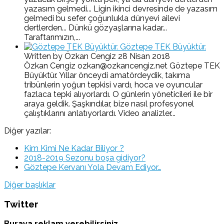
yazasım gelmedi... Ligin ikinci devresinde de yazasım
gelmedi bu sefer çoğunlukla dünyevi ailevi
dertlerden... Dünkü gözyaşlarına kadar...
Taraftarımızın,...
Göztepe TEK Büyüktür.
Written by Özkan Cengiz
28 Nisan 2018
Özkan Cengiz ozkan@ozkancengiz.net Göztepe TEK
Büyüktür. Yıllar önceydi amatördeydik, takıma
tribünlerin yoğun tepkisi vardı, hoca ve oyuncular
fazlaca tepki alıyorlardı. O günlerin yöneticileri ile bir
araya geldik. Şaşkındılar, bize nasıl profesyonel
çalıştıklarını anlatıyorlardı. Video analizler...
Diğer yazılar:
Kim Kimi Ne Kadar Biliyor ?
2018-2019 Sezonu boşa gidiyor?
Göztepe Kervanı Yola Devam Ediyor…
Diğer başlıklar
Twitter
Buraya reklam verebilirsiniz