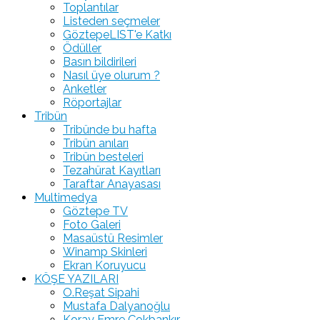
Toplantılar
Listeden seçmeler
GöztepeLIST'e Katkı
Ödüller
Basın bildirileri
Nasıl üye olurum ?
Anketler
Röportajlar
Tribün
Tribünde bu hafta
Tribün anıları
Tribün besteleri
Tezahürat Kayıtları
Taraftar Anayasası
Multimedya
Göztepe TV
Foto Galeri
Masaüstü Resimler
Winamp Skinleri
Ekran Koruyucu
KÖŞE YAZILARI
O.Reşat Sipahi
Mustafa Dalyanoğlu
Koray Emre Çokbankır