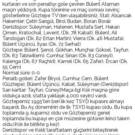
kurtaran ve son penaltıyı gole çeviren Bülent Ataman
maçın yıldızıydı. Kupa törenine ve maç sonrası sevinç
gösterilerine Göztepe TV'den ulaşabilirsiniz. Stat: Alsancak
Hakemler: Çetin Sarıgül, Birol Budan, Boran Boralı
Denizlispor: Süleyman, Hatenen, Mustafa Sert, Hakan
Çimen, Kratochuil, Levent, (Dk. 78 Kabat), Bülent, Ali
Tandoğan (Dk. 82 Ertan Martin), Vierra (Dk. 46 Mustafa),
Bülent Üçüncü, İlyas (Dk. 72 Serhat)
Göztepe: Bülent, Şenol, Gökhan, Munçhar, Göksel, Tayfun
(Dk. 83 Tabiwillem), Cumhur, Sinan (Dk. 83 Cüneyt),
Kalenga (Dk. 67 Raçhid), Kamel (Dk. 65 Zafer), Ercan (Dk.
55 Cem)
Normal süre: 0-0
Penaltı golleri: Zafer Biryol, Cumhur, Cem, Bülent
(Güztepe), Bülent Üçüncü, Kabat, Süleyman (Denizlispor)
Sarı kartlar: Tayfun, CüneytMaça ilgi Ksk maçına göre
oldukça azdı, statta yaklaşık 4.000 seyirci vardı.
Göztepemiz 1995'ten beri ilk kez TSYD kupasını almayı
başardı. Bu Aş döneminin de ilk TSYD kupası oldu. Bu kupa
toplamda 9. kupamız oldu ve Göztepemiz genel
toplamda bu kupayı en çok müzesine götüren ikinci takım
oldu.(Ksk ile birlikte 9 kez)
Denizlispor ve Kskli taraftarların güçlerini birleştirerek