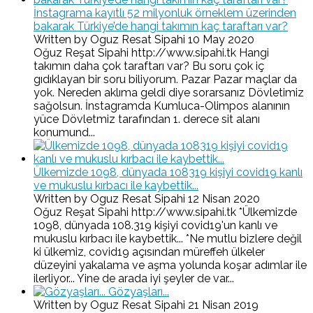
İnstagrama kayıtlı 52 milyonluk örneklem üzerinden
bakarak Türkiye’de hangi takımın kaç taraftarı var?
Written by Oguz Resat Sipahi
10 May 2020
Oğuz Reşat Sipahi http://www.sipahi.tk Hangi
takımın daha çok taraftarı var? Bu soru çok iç
gıdıklayan bir soru biliyorum. Pazar Pazar maçlar da
yok. Nereden aklıma geldi diye sorarsanız Dövletimiz
sağolsun. İnstagramda Kumluca-Olimpos alanının
yüce Dövletmiz tarafından 1. derece sit alanı
konumund...
Ülkemizde 1098, dünyada 108319 kişiyi covid19 kanlı
ve mukuslu kırbacı ile kaybettik...
Written by Oguz Resat Sipahi
12 Nisan 2020
Oğuz Reşat Sipahi http://www.sipahi.tk *Ülkemizde
1098, dünyada 108.319 kişiyi covid19'un kanlı ve
mukuslu kırbacı ile kaybettik... *Ne mutlu bizlere değil
ki ülkemiz, covid19 açısından müreffeh ülkeler
düzeyini yakalama ve aşma yolunda koşar adımlar ile
ilerliyor... Yine de arada iyi şeyler de var...
Gözyaşları...
Written by Oguz Resat Sipahi
21 Nisan 2019