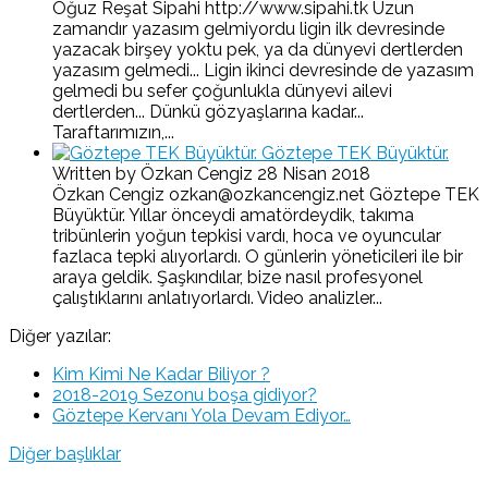
Oğuz Reşat Sipahi http://www.sipahi.tk Uzun
zamandır yazasım gelmiyordu ligin ilk devresinde
yazacak birşey yoktu pek, ya da dünyevi dertlerden
yazasım gelmedi... Ligin ikinci devresinde de yazasım
gelmedi bu sefer çoğunlukla dünyevi ailevi
dertlerden... Dünkü gözyaşlarına kadar...
Taraftarımızın,...
Göztepe TEK Büyüktür.
Written by Özkan Cengiz
28 Nisan 2018
Özkan Cengiz ozkan@ozkancengiz.net Göztepe TEK
Büyüktür. Yıllar önceydi amatördeydik, takıma
tribünlerin yoğun tepkisi vardı, hoca ve oyuncular
fazlaca tepki alıyorlardı. O günlerin yöneticileri ile bir
araya geldik. Şaşkındılar, bize nasıl profesyonel
çalıştıklarını anlatıyorlardı. Video analizler...
Diğer yazılar:
Kim Kimi Ne Kadar Biliyor ?
2018-2019 Sezonu boşa gidiyor?
Göztepe Kervanı Yola Devam Ediyor…
Diğer başlıklar