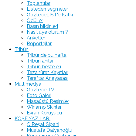
Toplantılar
Listeden seçmeler
GöztepeLIST'e Katkı
Ödüller
Basın bildirileri
Nasıl üye olurum ?
Anketler
Röportajlar
Tribün
Tribünde bu hafta
Tribün anıları
Tribün besteleri
Tezahürat Kayıtları
Taraftar Anayasası
Multimedya
Göztepe TV
Foto Galeri
Masaüstü Resimler
Winamp Skinleri
Ekran Koruyucu
KÖŞE YAZILARI
O.Reşat Sipahi
Mustafa Dalyanoğlu
Koray Emre Çokbankır