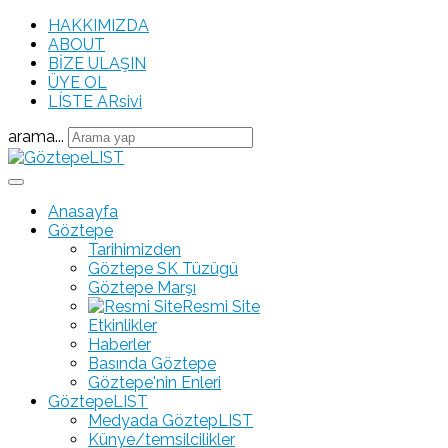
HAKKIMIZDA
ABOUT
BİZE ULAŞIN
ÜYE OL
LÍSTE ARsivi
arama...
Anasayfa
Göztepe
Tarihimizden
Göztepe SK Tüzügü
Göztepe Marşı
Resmi Site
Etkinlikler
Haberler
Basında Göztepe
Göztepe'nin Enleri
GöztepeLIST
Medyada GöztepLIST
Künye/temsilcilikler