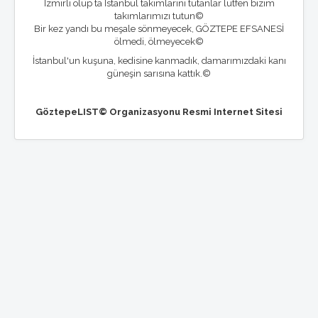
İzmirli olup ta İstanbul takımlarını tutanlar lütfen bizim
takımlarımızı tutun©
Bir kez yandı bu meşale sönmeyecek, GÖZTEPE EFSANESİ
ölmedi, ölmeyecek©
İstanbul'un kuşuna, kedisine kanmadık, damarımızdaki kanı
güneşin sarısına kattık.©
GöztepeLIST© Organizasyonu Resmi Internet Sitesi