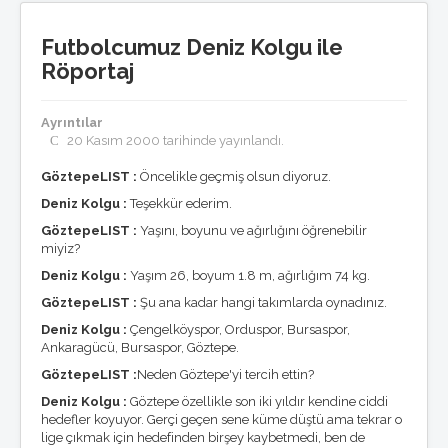
Basında Göztepe
Göztepe'nin Enleri
Futbolcumuz Deniz Kolgu ile
GöztepeLIST
Röportaj
Medyada GöztepLIST
Künye/temsilcilikler
Ayrıntılar
Toplantılar
20 Kasım 2000 tarihinde yayınlandı.
Listeden seçmeler
GöztepeLIST'e Katkı
GöztepeLIST :
Öncelikle geçmiş olsun diyoruz.
Ödüller
Basın bildirileri
Deniz Kolgu :
Teşekkür ederim.
Nasıl üye olurum ?
GöztepeLIST :
Yaşını, boyunu ve ağırlığını öğrenebilir
Anketler
miyiz?
Röportajlar
Deniz Kolgu :
Yaşım 26, boyum 1.8 m, ağırlığım 74 kg.
Tribün
GöztepeLIST :
Şu ana kadar hangi takımlarda oynadınız.
Tribünde bu hafta
Tribün anıları
Deniz Kolgu :
Çengelköyspor, Orduspor, Bursaspor,
Tribün besteleri
Ankaragücü, Bursaspor, Göztepe.
Tezahürat Kayıtları
GöztepeLIST :
Neden Göztepe'yi tercih ettin?
Taraftar Anayasası
Deniz Kolgu :
Göztepe özellikle son iki yıldır kendine ciddi
Multimedya
hedefler koyuyor. Gerçi geçen sene küme düştü ama tekrar o
Göztepe TV
lige çıkmak için hedefinden birşey kaybetmedi, ben de