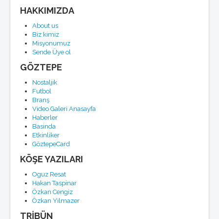
HAKKIMIZDA
About us
Biz kimiz
Misyonumuz
Sende Üye ol
GÖZTEPE
Nostaljik
Futbol
Branş
Video Galeri Anasayfa
Haberler
Basinda
Etkinliker
GöztepeCard
KÖŞE YAZILARI
Oguz Resat
Hakan Taspinar
Özkan Cengiz
Özkan Yilmazer
TRİBÜN