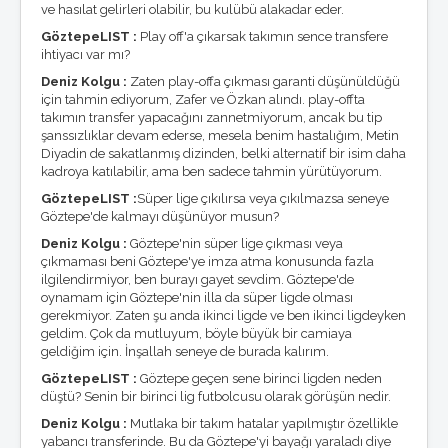
ve hasılat gelirleri olabilir, bu kulübü alakadar eder.
GöztepeLIST :
Play off'a çıkarsak takımın sence transfere
ihtiyacı var mı?
Deniz Kolgu :
Zaten play-offa çıkması garanti düşünüldüğü
için tahmin ediyorum, Zafer ve Özkan alındı. play-offta
takımın transfer yapacağını zannetmiyorum, ancak bu tip
şanssızlıklar devam ederse, mesela benim hastalığım, Metin
Diyadin de sakatlanmış dizinden, belki alternatif bir isim daha
kadroya katılabilir, ama ben sadece tahmin yürütüyorum.
GöztepeLIST :
Süper lige çıkılırsa veya çıkılmazsa seneye
Göztepe'de kalmayı düşünüyor musun?
Deniz Kolgu :
Göztepe'nin süper lige çıkması veya
çıkmaması beni Göztepe'ye imza atma konusunda fazla
ilgilendirmiyor, ben burayı gayet sevdim. Göztepe'de
oynamam için Göztepe'nin illa da süper ligde olması
gerekmiyor. Zaten şu anda ikinci ligde ve ben ikinci ligdeyken
geldim. Çok da mutluyum, böyle büyük bir camiaya
geldiğim için. İnşallah seneye de burada kalırım.
GöztepeLIST :
Göztepe geçen sene birinci ligden neden
düştü? Senin bir birinci lig futbolcusu olarak görüşün nedir.
Deniz Kolgu :
Mutlaka bir takım hatalar yapılmıştır özellikle
yabancı transferinde. Bu da Göztepe'yi bayağı yaraladı diye