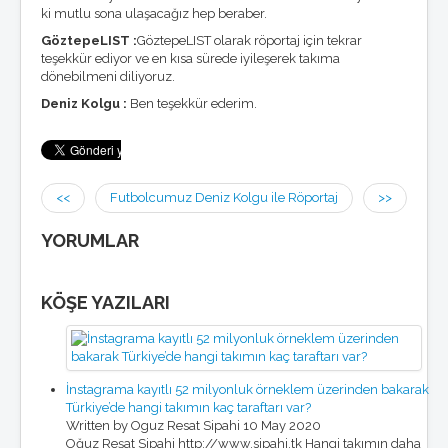
ki mutlu sona ulaşacağız hep beraber.
GöztepeLIST :
GöztepeLIST olarak röportaj için tekrar
teşekkür ediyor ve en kısa sürede iyileşerek takıma
dönebilmeni diliyoruz.
Deniz Kolgu :
Ben teşekkür ederim.
<<
Futbolcumuz Deniz Kolgu ile Röportaj
>>
YORUMLAR
KÖŞE YAZILARI
İnstagrama kayıtlı 52 milyonluk örneklem üzerinden bakarak
Türkiye’de hangi takımın kaç taraftarı var?
Written by Oguz Resat Sipahi
10 May 2020
Oğuz Reşat Sipahi http://www.sipahi.tk Hangi takımın daha