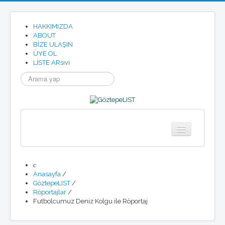
HAKKIMIZDA
ABOUT
BİZE ULAŞIN
ÜYE OL
LÍSTE ARsivi
arama...
Anasayfa
Göztepe
Anasayfa
/
Tarihimizden
GöztepeLIST
/
Göztepe SK Tüzügü
Röportajlar
/
Göztepe Marşı
Futbolcumuz Deniz Kolgu ile Röportaj
Resmi Site
Etkinlikler
Haberler