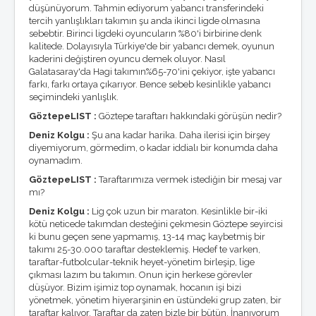
düşünüyorum. Tahmin ediyorum yabancı transferindeki
tercih yanlışlıkları takımın şu anda ikinci ligde olmasına
sebebtir. Birinci ligdeki oyuncuların %80'i birbirine denk
kalitede. Dolayısıyla Türkiye'de bir yabancı demek, oyunun
kaderini değiştiren oyuncu demek oluyor. Nasıl
Galatasaray'da Hagi takımın%65-70'ini çekiyor, işte yabancı
farkı, farkı ortaya çıkarıyor. Bence sebeb kesinlikle yabancı
seçimindeki yanlışlık.
GöztepeLIST :
Göztepe taraftarı hakkındaki görüşün nedir?
Deniz Kolgu :
Şu ana kadar harika. Daha ilerisi için birşey
diyemiyorum, görmedim, o kadar iddialı bir konumda daha
oynamadım.
GöztepeLIST :
Taraftarımıza vermek istediğin bir mesaj var
mı?
Deniz Kolgu :
Lig çok uzun bir maraton. Kesinlikle bir-iki
kötü neticede takımdan desteğini çekmesin Göztepe seyircisi
ki bunu geçen sene yapmamış, 13-14 maç kaybetmiş bir
takımı 25-30.000 taraftar desteklemiş. Hedef te varken,
taraftar-futbolcular-teknik heyet-yönetim birleşip, lige
çıkması lazım bu takımın. Onun için herkese görevler
düşüyor. Bizim işimiz top oynamak, hocanın işi bizi
yönetmek, yönetim hiyerarşinin en üstündeki grup zaten, bir
taraftar kalıyor. Taraftar da zaten bizle bir bütün. İnanıyorum