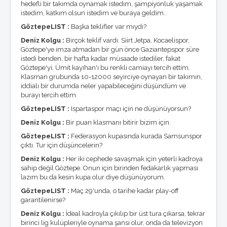
Foto Galeri
hedefli bir takımda oynamak istedim, şampiyonluk yaşamak
Masaüstü Resimler
istedim, katkım olsun istedim ve buraya geldim..
Winamp Skinleri
GöztepeLIST :
Başka teklifler var mıydı?
Ekran Koruyucu
Deniz Kolgu :
Birçok teklif vardı. Siirt Jetpa, Kocaelispor,
KÖŞE YAZILARI
Göztepe'ye imza atmadan bir gün önce Gaziantepspor süre
istedi benden, bir hafta kadar müsaade istediler, fakat
O.Reşat Sipahi
Göztepe'yi, Ümit kayıhan'ı bu renkli camiayı tercih ettim.
Mustafa Dalyanoğlu
Klasman grubunda 10-12000 seyirciye oynayan bir takımın,
Koray Emre Çokbankır
iddialı bir durumda neler yapabileceğini düşündüm ve
Serkan Boyacıoğlu
burayı tercih ettim.
Burçak Ünsal
Hakan Taşpınar
GöztepeLIST :
Ispartaspor maçı için ne düşünüyorsun?
Mehmet Altan
Deniz Kolgu :
Bir puan klasmanı bitirir bizim için.
Özkan Cengiz
Özant Önçağ
GöztepeLIST :
Federasyon kupasında kurada Samsunspor
Süleyman Yengil
çıktı. Tur için düşüncelerin?
Deniz Kolgu :
Her iki cephede savaşmak için yeterli kadroya
sahip değil Göztepe. Onun için birinden fedakarlık yapması
lazım bu da kesin kupa olur diye düşünüyorum.
GöztepeLIST :
Maç 29'unda, o tarihe kadar play-off
garantilenirse?
Deniz Kolgu :
İdeal kadroyla çıkılıp bir üst tura çıkarsa, tekrar
birinci lig kulüpleriyle oynama şansı olur, onda da televizyon