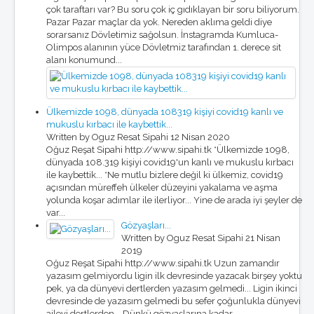
çok taraftarı var? Bu soru çok iç gıdıklayan bir soru biliyorum.
Pazar Pazar maçlar da yok. Nereden aklıma geldi diye
sorarsanız Dövletimiz sağolsun. İnstagramda Kumluca-
Olimpos alanının yüce Dövletmiz tarafından 1. derece sit
alanı konumund...
Ülkemizde 1098, dünyada 108319 kişiyi covid19 kanlı ve
mukuslu kırbacı ile kaybettik...
Written by Oguz Resat Sipahi
12 Nisan 2020
Oğuz Reşat Sipahi http://www.sipahi.tk *Ülkemizde 1098,
dünyada 108.319 kişiyi covid19'un kanlı ve mukuslu kırbacı
ile kaybettik... *Ne mutlu bizlere değil ki ülkemiz, covid19
açısından müreffeh ülkeler düzeyini yakalama ve aşma
yolunda koşar adımlar ile ilerliyor... Yine de arada iyi şeyler de
var...
Gözyaşları...
Written by Oguz Resat Sipahi
21 Nisan
2019
Oğuz Reşat Sipahi http://www.sipahi.tk Uzun zamandır
yazasım gelmiyordu ligin ilk devresinde yazacak birşey yoktu
pek, ya da dünyevi dertlerden yazasım gelmedi... Ligin ikinci
devresinde de yazasım gelmedi bu sefer çoğunlukla dünyevi
ailevi dertlerden... Dünkü gözyaşlarına kadar...