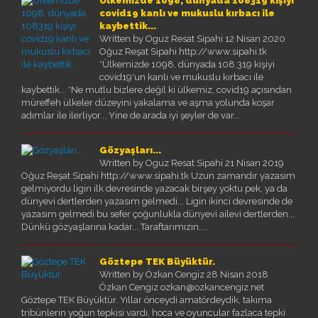
Ülkemizde 1098, dünyada 108319 kişiyi
covid19 kanlı ve mukuslu kırbacı ile
kaybettik...
Written by Oguz Resat Sipahi
12 Nisan 2020
Oğuz Reşat Sipahi http://www.sipahi.tk
*Ülkemizde 1098, dünyada 108.319 kişiyi
covid19'un kanlı ve mukuslu kırbacı ile
kaybettik... *Ne mutlu bizlere değil ki ülkemiz, covid19 açısından
müreffeh ülkeler düzeyini yakalama ve aşma yolunda koşar
adımlar ile ilerliyor... Yine de arada iyi şeyler de var...
Gözyaşları...
Written by Oguz Resat Sipahi
21 Nisan 2019
Oğuz Reşat Sipahi http://www.sipahi.tk Uzun zamandır yazasım
gelmiyordu ligin ilk devresinde yazacak birşey yoktu pek, ya da
dünyevi dertlerden yazasım gelmedi... Ligin ikinci devresinde de
yazasım gelmedi bu sefer çoğunlukla dünyevi ailevi dertlerden...
Dünkü gözyaşlarına kadar... Taraftarımızın,...
Göztepe TEK Büyüktür.
Written by Özkan Cengiz
28 Nisan 2018
Özkan Cengiz ozkan@ozkancengiz.net
Göztepe TEK Büyüktür. Yıllar önceydi amatördeydik, takıma
tribünlerin yoğun tepkisi vardı, hoca ve oyuncular fazlaca tepki