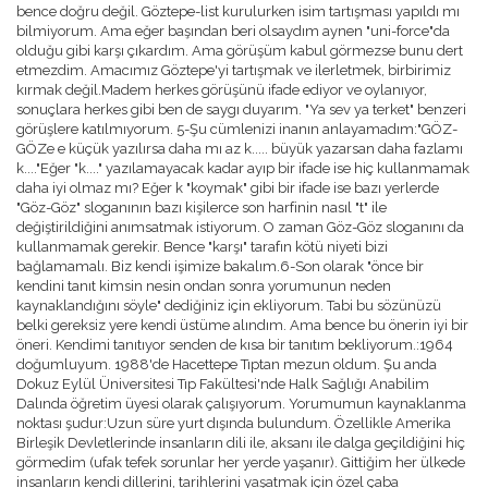
bence doğru değil. Göztepe-list kurulurken isim tartışması yapıldı mı
bilmiyorum. Ama eğer başından beri olsaydım aynen "uni-force"da
olduğu gibi karşı çıkardım. Ama görüşüm kabul görmezse bunu dert
etmezdim. Amacımız Göztepe'yi tartışmak ve ilerletmek, birbirimiz
kırmak değil.Madem herkes görüşünü ifade ediyor ve oylanıyor,
sonuçlara herkes gibi ben de saygı duyarım. "Ya sev ya terket" benzeri
görüşlere katılmıyorum. 5-Şu cümlenizi inanın anlayamadım:"GÖZ-
GÖZe e küçük yazılırsa daha mı az k..... büyük yazarsan daha fazlamı
k...."Eğer "k...." yazılamayacak kadar ayıp bir ifade ise hiç kullanmamak
daha iyi olmaz mı? Eğer k "koymak" gibi bir ifade ise bazı yerlerde
"Göz-Göz" sloganının bazı kişilerce son harfinin nasıl "t" ile
değiştirildiğini anımsatmak istiyorum. O zaman Göz-Göz sloganını da
kullanmamak gerekir. Bence "karşı" tarafın kötü niyeti bizi
bağlamamalı. Biz kendi işimize bakalım.6-Son olarak "önce bir
kendini tanıt kimsin nesin ondan sonra yorumunun neden
kaynaklandığını söyle" dediğiniz için ekliyorum. Tabi bu sözünüzü
belki gereksiz yere kendi üstüme alındım. Ama bence bu önerin iyi bir
öneri. Kendimi tanıtıyor senden de kısa bir tanıtım bekliyorum.:1964
doğumluyum. 1988'de Hacettepe Tıptan mezun oldum. Şu anda
Dokuz Eylül Üniversitesi Tıp Fakültesi'nde Halk Sağlığı Anabilim
Dalında öğretim üyesi olarak çalışıyorum. Yorumumun kaynaklanma
noktası şudur:Uzun süre yurt dışında bulundum. Özellikle Amerika
Birleşik Devletlerinde insanların dili ile, aksanı ile dalga geçildiğini hiç
görmedim (ufak tefek sorunlar her yerde yaşanır). Gittiğim her ülkede
insanların kendi dillerini, tarihlerini yaşatmak için özel çaba