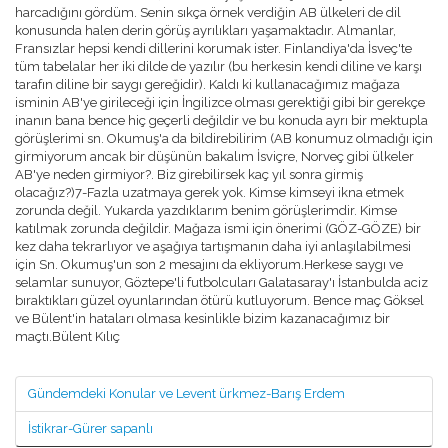
harcadığını gördüm. Senin sıkça örnek verdiğin AB ülkeleri de dil
konusunda halen derin görüş ayrılıkları yaşamaktadır. Almanlar,
Fransızlar hepsi kendi dillerini korumak ister. Finlandiya'da İsveç'te
tüm tabelalar her iki dilde de yazılır (bu herkesin kendi diline ve karşı
tarafın diline bir saygı gereğidir). Kaldı ki kullanacağımız mağaza
isminin AB'ye girileceği için İngilizce olması gerektiği gibi bir gerekçe
inanın bana bence hiç geçerli değildir ve bu konuda ayrı bir mektupla
görüşlerimi sn. Okumuş'a da bildirebilirim (AB konumuz olmadığı için
girmiyorum ancak bir düşünün bakalım İsviçre, Norveç gibi ülkeler
AB'ye neden girmiyor?. Biz girebilirsek kaç yıl sonra girmiş
olacağız?)7-Fazla uzatmaya gerek yok. Kimse kimseyi ikna etmek
zorunda değil. Yukarda yazdıklarım benim görüşlerimdir. Kimse
katılmak zorunda değildir. Mağaza ismi için önerimi (GÖZ-GÖZE) bir
kez daha tekrarlıyor ve aşağıya tartışmanın daha iyi anlaşılabilmesi
için Sn. Okumuş'un son 2 mesajını da ekliyorum.Herkese saygı ve
selamlar sunuyor, Göztepe'li futbolcuları Galatasaray'ı İstanbulda aciz
bıraktıkları güzel oyunlarından ötürü kutluyorum. Bence maç Göksel
ve Bülent'in hataları olmasa kesinlikle bizim kazanacağımız bir
maçtı.Bülent Kılıç
Gündemdeki Konular ve Levent ürkmez-Barış Erdem
İstikrar-Gürer sapanlı