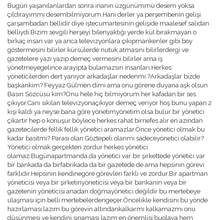
Bugün yaşanılanlardan sonra inanın üzgünümmü desem yoksa
GÖZTEPELIST'E KATKI
çıldırayımmı desembilmiyorum.Hani derler ya perşembenin gelişi
ÖDÜLLER
çarşambadan bellidir diye iştecumartesinin gelişide maalesef salıdan
BASIN BILDIRILERI
belliydi.Bizim sevgili herşeyi bilenyaktığı yerde kül bırakmayan o
NASIL ÜYE OLURUM ?
birkaç insan var ya anca televizyonlara çıkıpmankenler gibi boy
ANKETLER
göstermesini bilirler kürsülerde nutuk atmasını bilirlerdergi ve
RÖPORTAJLAR
gazetelere yazı yazıp demeç vermesini bilirler ama iş
TRIBÜN
yönetmeyegelince arayıpta bulamazsın insanları.Herkes
TRIBÜNDE BU HAFTA
yöneticilerden dert yanıyor arkadaşlar nedenmi ?Arkadaşlar bizde
TRIBÜN ANILARI
başkankim? Feyyaz Gülmen dimi ama onu görene duyana aşk olsun
TRIBÜN BESTELERI
Basın Sözcüsü kim?Onu hele hiç bilmiyorum her kafadan bir ses
TEZAHÜRAT KAYITLARI
çıkıyor.Canı sıkılan televizyonaçıkıyor demeç veriyor hoş bunu yapan 2
TARAFTAR ANAYASASI
kişi kaldı ya neyse bana göre yönetimyönetim olsa bulur bir yönetici
MULTIMEDYA
çıkartır hep o konuşur böylece herkes rahat birnefes alır en azından
gazetecilerde fellik fellik yönetici aramazlar.Önce yönetici olmak bu
GÖZTEPE TV
kadar basitmi? Parası olan Göztepeli olanmı sadeceyönetici olabilir?
FOTO GALERI
Yönetici olmak gerçekten zordur herkes yönetici
MASAÜSTÜ RESIMLER
olamaz.Bugünapartmanda da yönetici var bir şirkettede yönetici var
WINAMP SKINLERI
bir bankada da birfabrikada da bir gazetede de ama hepsinin görevi
EKRAN KORUYUCU
farklıdır.Hepsinin kendinegöre görevleri farklı ve zordur.Bir apartman
KÖŞE YAZILARI
yöneticisi veya bir şirketinyöneticisi veya bir bankanın veya bir
O.REŞAT SIPAHI
gazetenin yöneticisi anadan doğmayönetici değildir bu mertebeye
MUSTAFA DALYANOĞLU
ulaşması için belli mertebelerdengeçer.Öncelikle kendisini bu yönde
KORAY EMRE ÇOKBANKIR
hazırlaması lazım bu görevin altındankalkarmı kalkamazmı onu
SERKAN BOYACIOĞLU
düşünmesi ve kendini sınaması lazım en önemlisi buolaya hem