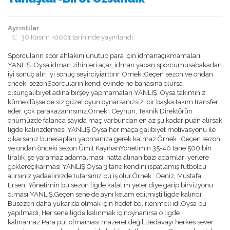
Ayrıntılar
30 Kasım -0001 tarihinde yayınlandı.
Sporcuların spor ahlakını unutup para için idmanaçıkmamaları
YANLIŞ. Oysa idman zihinleri açar, idman yapan sporcumusabakadan
iyi sonuç alır, iyi sonuç seyirciyiarttırır. Örnek :Geçen sezon ve ondan
önceki sezonSporcuların kendi evinde ne bahasına olursa
olsungalibiyet adına birşey yapmamaları YANLIŞ. Oysa takımınız
küme düşse de siz güzel oyun oynarsanızsizi bir başka takım transfer
eder, çok parakazanırsınız.Örnek : Ceyhun, Teknik Direktörün
önümüzde falanca sayıda maç varbundan en az şu kadar puan alırsak
ligde kalırızdemesi YANLIŞ.Oysa her maça galibiyet motivasyonu ile
çıkarsanız buhesapları yapmanıza gerek kalmaz.Örnek : Geçen sezon
ve ondan önceki sezon Ümit KayıhanYönetimin 35-40 tane 500 bin
liralık işe yaramaz adamalması, hatta alınan bazı adamları yerlere
göklereçıkarması YANLIŞ.Oysa 3 tane kendini ispatlamış futbolcu
alırsınız yadaelinizde tutarsınız bu iş olur.Örnek : Deniz, Mustafa,
Ersen, Yönetimin bu sezon ligde kalalım yeter diye garip birvizyonu
olması YANLIŞ.Geçen sene de aynı kelam edilmişti ligde kalındı.
Busezon daha yukarıda olmak için hedef belirlenmeli idi.Oysa bu
yapılmadı, Her sene ligde kalınmak içinoynanırsa o ligde
kalınamaz.Para pul olmaması mazeret değil.Bedavayı herkes sever