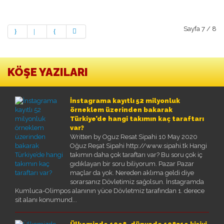
Sayfa 7 / 8
KÖŞE YAZILARI
İnstagrama kayıtlı 52 milyonluk
örneklem üzerinden bakarak
Türkiye’de hangi takımın kaç taraftarı
var?
Written by Oguz Resat Sipahi
10 May 2020
Oğuz Reşat Sipahi http://www.sipahi.tk Hangi
takımın daha çok taraftarı var? Bu soru çok iç
gıdıklayan bir soru biliyorum. Pazar Pazar
maçlar da yok. Nereden aklıma geldi diye
sorarsanız Dövletimiz sağolsun. İnstagramda
Kumluca-Olimpos alanının yüce Dövletmiz tarafından 1. derece
sit alanı konumund...