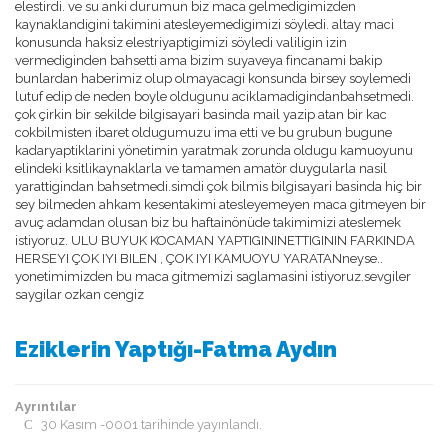
elestirdi. ve su anki durumun biz maca gelmedigimizden
kaynaklandigini takimini atesleyemedigimizi söyledi. altay maci
konusunda haksiz elestriyaptigimizi söyledi valiligin izin
vermediginden bahsetti ama bizim suyaveya fincanami bakip
bunlardan haberimiz olup olmayacagi konsunda birsey soylemedi
lutuf edip de neden boyle oldugunu aciklamadigindanbahsetmedi.
çok çirkin bir sekilde bilgisayari basinda mail yazip atan bir kac
cokbilmisten ibaret oldugumuzu ima etti ve bu grubun bugune
kadaryaptiklarini yönetimin yaratmak zorunda oldugu kamuoyunu
elindeki ksitlikaynaklarla ve tamamen amatör duygularla nasil
yarattigindan bahsetmedi.simdi çok bilmis bilgisayari basinda hiç bir
sey bilmeden ahkam kesentakimi atesleyemeyen maca gitmeyen bir
avuç adamdan olusan biz bu haftainönüde takimimizi ateslemek
istiyoruz. ULU BUYUK KOCAMAN YAPTIGININETTIGININ FARKINDA
HERSEYI ÇOK IYI BILEN , ÇOK IYI KAMUOYU YARATANneyse..
yonetimimizden bu maca gitmemizi saglamasini istiyoruz.sevgiler
saygilar ozkan cengiz
Eziklerin Yaptığı-Fatma Aydın
Ayrıntılar
30 Kasım -0001 tarihinde yayınlandı.