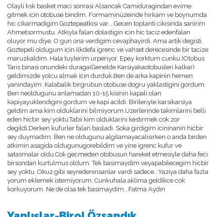
Olayli ksk basket maci sonrasi Alsancak Camiduragindan evime
gitmek icin otobuse bindim. Formaminüzeinde hirkam ve boynumda
hic cikarmadigim Goztepeatkisi var... Gecen toplanti cikisinda sanirim
Ahmetsormustu. Atkiyla falan dolastigin icin hic taciz edenfalan
oluyor mu diye. O gun ona verdigim cevaphayirdi. Ama artik degisti.
Goztepeli oldugum icin ilkdefa igrenc ve vahset derecesinde bir tacize
maruzkaldim. Hala tuylerim urperiyor. Epey korktum cunku:)Otobus
Taris binasi onundeki duraga(Genelde Karsiyakaotobusleri kalkar)
geldimizde yolcu almak icin durduk.Ben de arka kapinin hemen
yanindayim. Kalabalik birgrubun otobuse dogru yaklastigini gordum.
Ben neoldugunu anlamadan 10-15 kisinin kapali olan
kapiyayuklendigini gordum ve kapi acildi. Birileriyle karsikarsiya
geldim ama kim olduklarini bilmiyorum.Uzerlerinde takimlarini belli
eden hicbir sey yoktu.Tabii kim olduklarini kestirmek cok zor
degildi.Derken kufurler falan basladi. Soka girdigim icininanin hicbir
sey duymadim. Ben ne oldugunu algilamayacalisirken o anda birden
atkimin asagida oldugunugorebildim ve yine igrenc kufur ve
satasmalar oldu.Cok gecmeden otobusun hareket etmesiyle daha feci
birsondan kurtulmus oldum. Tek basimaydim veyapabilecegim hicbir
sey yoktu. Okuz gibi seyredeninsanlar vardi sadece...Yaziya daha fazla
yorum eklemek istemiyorum. Cunkuhala aklima geldikce cok
korkuyorum. Ne de olsa tek basimaydim...Fatma Aydın
Yanlışlar-Birol Özsandık