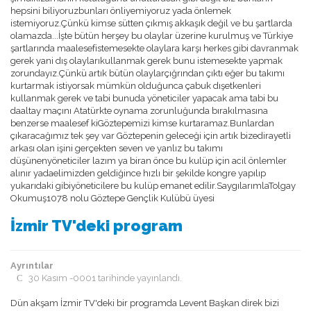
hepsini biliyoruzbunları önliyemiyoruz yada önlemek
istemiyoruz.Çünkü kimse sütten çıkmış akkaşık değil ve bu şartlarda
olamazda...İşte bütün herşey bu olaylar üzerine kurulmuş ve Türkiye
şartlarında maalesefistemesekte olaylara karşı herkes gibi davranmak
gerek yani dış olaylarıkullanmak gerek bunu istemesekte yapmak
zorundayız.Çünkü artık bütün olaylarçığrından çıktı eğer bu takımı
kurtarmak istiyorsak mümkün olduğunca çabuk dışetkenleri
kullanmak gerek ve tabi bunuda yöneticiler yapacak ama tabi bu
daaltay maçını Atatürkte oynama zorunluğunda bırakılmasına
benzerse maalesef kiGöztepemizi kimse kurtaramaz.Bunlardan
çıkaracağımız tek şey var Göztepenin geleceği için artık bizedirayetli
arkası olan işini gerçekten seven ve yanlız bu takımı
düşünenyöneticiler lazım ya biran önce bu kulüp için acil önlemler
alınır yadaelimizden geldiğince hızlı bir şekilde kongre yapılıp
yukarıdaki gibiyöneticilere bu kulüp emanet edilir.SaygılarımlaTolgay
Okumuş1078 nolu Göztepe Gençlik Kulübü üyesi
İzmir TV'deki program
Ayrıntılar
30 Kasım -0001 tarihinde yayınlandı.
Dün akşam İzmir TV'deki bir programda Levent Başkan direk bizi