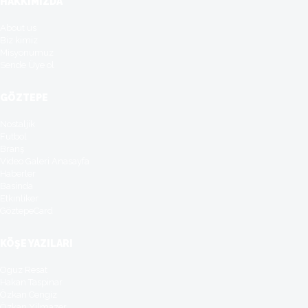
HAKKIMIZDA
About us
Biz kimiz
Misyonumuz
Sende Üye ol
GÖZTEPE
Nostaljik
Futbol
Branş
Video Galeri Anasayfa
Haberler
Basinda
Etkinliker
GöztepeCard
KÖŞE YAZILARI
Oguz Resat
Hakan Taspinar
Özkan Cengiz
Özkan Yilmazer