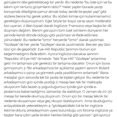
görüşlerini dile getirebileceği bir yerdir. Bu nedenle "bu liste için ve bu
takım için ne türlü girişimlerin oldu?" "neler yaptın burada yazıp
konuşmak dilediğine çamur atmak kolay sende birşeyler yap" gibi
sözlere bence hiç gerek yoktur. Bu sözleri kimse için kulanmamamız
gerektiğini düşünüyorum. Eğer böyle bir koşul varsa sayın moderatör
bizi uyarsın. 2-Ben kişisel olarak İngilizce, Fransızca veya başka bir dil
düşmanı değilim. Benim görüşüm tüm özel isimlerin dünyanın her
yerinde kendi dilinde olduğu gibi yazılması ve ifade edilmesi
yönündedir. Bu nedenle "İzmir" heryerde "İzmir" olarak yazılmalı,
"Göztepe" de her yerde "Göztepe" olarak yazılmalıdır. Benzer şey Göz-
Göz için de geçerlidir. Eye-Hill Republic tanımını bunun için
beğenmediğimi ifade ettim. Ayrıca İngilizce olacaksa sanırım
"Republic of Eye-Hill" olmalıdır. Tabi "Eye-Hill" "Göztepe" anlamına
gelir mi tartışması çok gereksiz bir tartışma olacaktır. Onun için buna
girmiyorum.3-"Bir arkadaşımıza bir açıklama yaptım sanırım Bülent
arkadaşımız o yazıyı ya görmedi yada yazdıklarımı anlamadı." Bana
mesajlar gün sonunda tek bir posta ile toptan geliyor. Bu nedenle bir
arkadaşımızın gün içinde yazdığı 2 mesajı ben tek bir mektupta
okuyorum.Tabi bazen iş yoğunluğumuz içinde gün içinde e-
postamıza bakamadığımız zamanlar da olabiliyor. O zaman da 20-30
mesajı bir kerede okumuş oluyorum. Onun için bir mesajı teknik bir
nedenle okuyamıyor veya geç okuyor olabiliyorum. Ama okuduğumu
anlayabilecek yetenekteyim.4-"göztepelistteki list te bir ingilizce
kelime oktunç arkadaşımızın üyesi bulunduğu uni force ta ingilizce ya
baştan karşı çıkın yada bırakın herkes bildiği gibi yazssın." görüşünüz