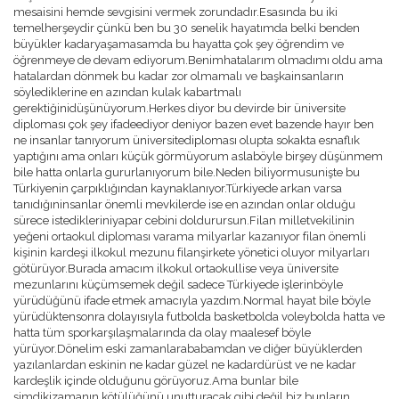
BURÇAK ÜNSAL
mesaisini hemde sevgisini vermek zorundadır.Esasında bu iki
HAKAN TAŞPINAR
temelherşeydir çünkü ben bu 30 senelik hayatımda belki benden
MEHMET ALTAN
büyükler kadaryaşamasamda bu hayatta çok şey öğrendim ve
ÖZKAN CENGIZ
öğrenmeye de devam ediyorum.Benimhatalarım olmadımı oldu ama
ÖZANT ÖNÇAĞ
hatalardan dönmek bu kadar zor olmamalı ve başkainsanların
SÜLEYMAN YENGIL
söylediklerine en azından kulak kabartmalı
gerektiğinidüşünüyorum.Herkes diyor bu devirde bir üniversite
diploması çok şey ifadeediyor deniyor bazen evet bazende hayır ben
ne insanlar tanıyorum üniversitediploması olupta sokakta esnaflık
yaptığını ama onları küçük görmüyorum aslaböyle birşey düşünmem
bile hatta onlarla gururlanıyorum bile.Neden biliyormusunişte bu
Türkiyenin çarpıklığından kaynaklanıyor.Türkiyede arkan varsa
tanıdığıninsanlar önemli mevkilerde ise en azından onlar olduğu
sürece istedikleriniyapar cebini doldurursun.Filan milletvekilinin
yeğeni ortaokul diploması varama milyarlar kazanıyor filan önemli
kişinin kardeşi ilkokul mezunu filanşirkete yönetici oluyor milyarları
götürüyor.Burada amacım ilkokul ortaokullise veya üniversite
mezunlarını küçümsemek değil sadece Türkiyede işlerinböyle
yürüdüğünü ifade etmek amacıyla yazdım.Normal hayat bile böyle
yürüdüktensonra dolayısıyla futbolda basketbolda voleybolda hatta ve
hatta tüm sporkarşılaşmalarında da olay maalesef böyle
yürüyor.Dönelim eski zamanlarababamdan ve diğer büyüklerden
yazılanlardan eskinin ne kadar güzel ne kadardürüst ve ne kadar
kardeşlik içinde olduğunu görüyoruz.Ama bunlar bile
şimdikizamanın kötülüğünü unutturacak gibi değil biz bunların