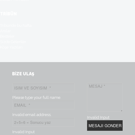
TRİBÜN
Tribünde bu hafta
Anılar
Besteler
Sizde Gelenler
Köşe Yazılari
BİZE ULAŞ
Please type your full name.
Invalid email address.
Invalid Input
Invalid Input