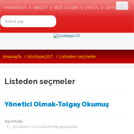
HAKKIMIZDA
ABOUT
BİZE ULAŞIN
ÜYE OL
LÍSTE ARSIVI
arama...
ANASAYFA
Anasayfa
/
GöztepeLIST
/
Listeden seçmeler
GÖZTEPE
TARIHIMIZDEN
GÖZTEPE SK TÜZÜGÜ
GÖZTEPE MARŞI
Listeden seçmeler
RESMI SITE
ETKINLIKLER
HABERLER
BASINDA GÖZTEPE
Yönetici Olmak-Tolgay Okumuş
GÖZTEPE'NIN ENLERI
GÖZTEPELIST
MEDYADA GÖZTEPLIST
Ayrıntılar
KÜNYE/TEMSILCILIKLER
30 Kasım -0001 tarihinde yayınlandı.
TOPLANTILAR
LISTEDEN SEÇMELER