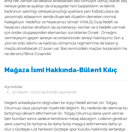
ama her zaman da bedava sirkebaldan tatlı olmuyor.Sonuç olarak baş
nereye giderse ayaklar da orayagider.Yani baştakilerin ve teknik
kadronun sakinliği veheyecansızlığı ayaklara yani futbolculara da
yansımışki adaaamm sende düşersek düşelim demeleri normal
halegeliyor. Hedefsiz ve heyecansız olmak YANLIŞ.Oysa fedefi ve
heyecanı olanlar etrafların da aynıenerjiyi verirler ve o hedefe varmak
için önder oluppeşinden elemanları sürüklerler.Örnek : Örneğini
vermeyeyim geçen seneye ve ondanönceki seneyi hatırlayınız.Son 4
yılın en kötü takımı ve kadrosu olmamıza rağmenYine de kalan 9
maçta alınabilecek 27 puan var. Bari evimizdeki maçları kazanalım ha
ne dersiniz?Birol Özsandık
Mağaza İsmi Hakkında-Bülent Kılıç
Ayrıntılar
30 Kasım -0001 tarihinde yayınlandı.
Değerli arkadaşlarım,doğrudan bir kişiyi hedef almak (sn. Tolgay
Okumuş) veya yazışmak niyetinde değilim. Bu nedenle de istenirse bu
tartışmayı devam ettirmemve Sn. Tolgay Okumuş bana yanıt verirse
ben bundan sonra sadece kendisine mesaj atacağım. Listenin gereksiz
yere uzamış bir tartışma ile daha fazla meşgul edilmemesi daha iyi
olur.1-Göztepe-List herkesin Göztepe spor kulübü hakkında serbestçe