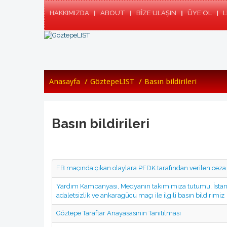
HAKKIMIZDA
ABOUT
BİZE ULAŞIN
ÜYE OL
L
Anasayfa
/
GöztepeLIST
/
Basın bildirileri
Basın bildirileri
FB maçında çıkan olaylara PFDK tarafından verilen ceza ile
Yardım Kampanyası, Medyanın takımımıza tutumu, İstanbu
adaletsizlik ve ankaragücü maçı ile ilgili basın bildirimiz
Göztepe Taraftar Anayasasının Tanıtılması