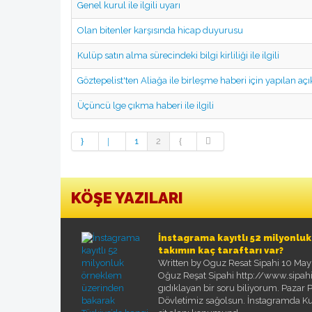
Genel kurul ile ilgili uyarı
Olan bitenler karşısında hicap duyurusu
Kulüp satın alma sürecindeki bilgi kirliliği ile ilgili
Göztepelist'ten Aliağa ile birleşme haberi için yapılan açı
Üçüncü lge çıkma haberi ile ilgili
1
2
KÖŞE YAZILARI
İnstagrama kayıtlı 52 milyonlu
takımın kaç taraftarı var?
Written by Oguz Resat Sipahi
10 May
Oğuz Reşat Sipahi http://www.sipahi.t
gıdıklayan bir soru biliyorum. Pazar
Dövletimiz sağolsun. İnstagramda Ku