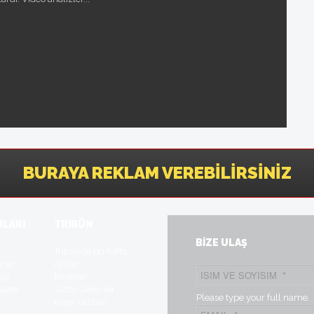
BURAYA REKLAM VEREBILIRSINIZ
ILARI
TRİBÜN
BİZE ULAŞ
t
Tribünde bu hafta
inar
Anılar
giz
Besteler
mazer
Sizde Gelenler
Please type your full name.
Köşe Yazılari