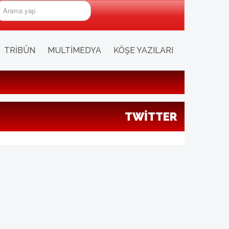
rama...
TRIBÜN
MULTIMEDYA
KÖŞE YAZILARI
TWITTER
ı