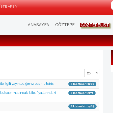
a
ÍSTE ARSIVI
ANASAYFA
GÖZTEPE
GÖZTEPELIST
Görüntüleme Sayıs
 ilgili yayınladığımız basın bildirisi
Tıklamalar: 3260
lspor maçındaki bilet fiyatlarındaki
Tıklamalar: 2771
Tıklamalar: 2769