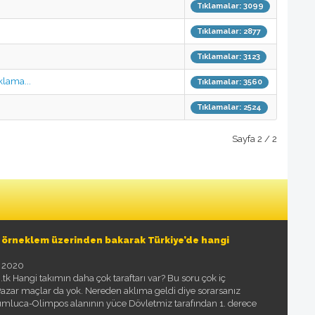
Tıklamalar: 3099
Tıklamalar: 2877
Tıklamalar: 3123
klama...
Tıklamalar: 3560
Tıklamalar: 2524
Sayfa 2 / 2
k örneklem üzerinden bakarak Türkiye’de hangi
 2020
k Hangi takımın daha çok taraftarı var? Bu soru çok iç
 Pazar maçlar da yok. Nereden aklıma geldi diye sorarsanız
mluca-Olimpos alanının yüce Dövletmiz tarafından 1. derece