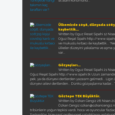
sit alanı konumund...
Ülkemizde 1098, dünyada 108319 
kaybettik...
Written by Oguz Resat Sipahi
12 Nis
Oğuz Reşat Sipahi http://www.sipahi
ve mukuslu kırbacı ile kaybettik... *
ülkeler düzeyini yakalama ve aşma yolu
var...
Gözyaşları...
Written by Oguz Resat Sipahi
21 Nis
Oğuz Reşat Sipahi http://www.sipahi.tk Uzun zamandır 
pek, ya da dünyevi dertlerden yazasım gelmedi... Ligin
dünyevi ailevi dertlerden... Dünkü gözyaşlarına kadar... T
Göztepe TEK Büyüktür.
Written by Özkan Cengiz
28 Nisan 2
Özkan Cengiz ozkan@ozkancengiz.net
tribünlerin yoğun tepkisi vardı, hoca ve oyuncular fazlaca 
Şaşkındılar, bize nasıl profesyonel çalıştıklarını anlatıyorl