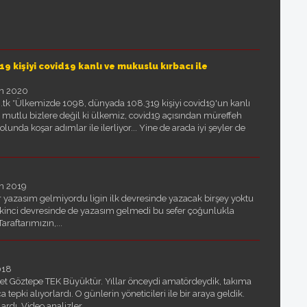
kişiyi covid19 kanlı ve mukuslu kırbacı ile
an 2020
.tk *Ülkemizde 1098, dünyada 108.319 kişiyi covid19'un kanlı
Ne mutlu bizlere değil ki ülkemiz, covid19 açısından müreffeh
nda koşar adımlar ile ilerliyor... Yine de arada iyi şeyler de
an 2019
yazasım gelmiyordu ligin ilk devresinde yazacak birşey yoktu
 ikinci devresinde de yazasım gelmedi bu sefer çoğunlukla
araftarımızın,...
018
 Göztepe TEK Büyüktür. Yıllar önceydi amatördeydik, takıma
tepki alıyorlardı. O günlerin yöneticileri ile bir araya geldik.
ardı. Video analizler...