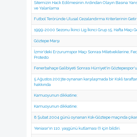
Sitemizin Hack Edilmesinin Ardından Olayın Basına Yansı
ve Yalanlama
Futbol Teröründe Ulusal Cezalandırma Kriterlerinin Getir
1999-2000 Sezonu İkinci Lig İkinci Grup 15. Hafta Maçı
Göztepe Marşı
İzmir'deki Erzurumspor Maçı Sonrası Miletvekilerine, 
Protesto
Fenerbahaçe Galibiyeti Sonrası Hürriyet'in Göztepespor'u
5 Ağustos 2003te oynanan karşılaşmada bir Kskli taraftarı
hakkında
Kamuoyunun dikkatine;
Kamuoyunun dikkatine;
8 Şubat 2004 günü oynanan Ksk-Göztepe maçında çıkan ola
Yeniasır'ın 110. yaşgünü kutlaması (!) için bildiri.