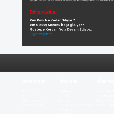
Diğer yazılar:
Kim Kimi Ne Kadar Biliyor ?
2018-2019 Sezonu boşa gidiyor?
Göztepe Kervanı Yola Devam Ediyor…
Diğer başlıklar
HAKKIMIZDA
GÖZTEPE
KÖŞE YAZ
About us
Nostaljik
Oguz Resa
Biz kimiz
Futbol
Hakan Tasp
Misyonumuz
Branş
Özkan Cen
Sende Üye ol
Video Galeri Anasayfa
Özkan Yil
Haberler